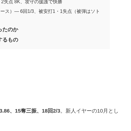
/3 2失点 8K、攻守の援護で快勝
キース）— 6回1/3、被安打1・1失点（被弾はソト
ったのか
するもの
.86、15奪三振、18回2/3
。新人イヤーの10月とし