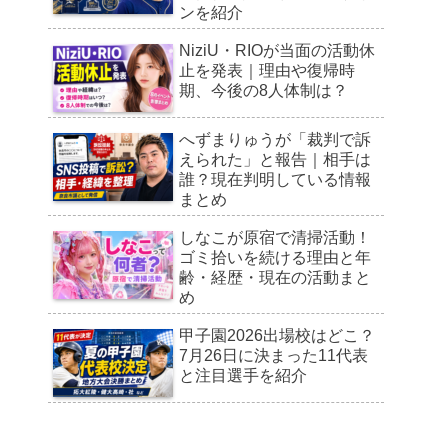
ンを紹介
NiziU・RIOが当面の活動休
止を発表｜理由や復帰時
期、今後の8人体制は？
へずまりゅうが「裁判で訴
えられた」と報告｜相手は
誰？現在判明している情報
まとめ
しなこが原宿で清掃活動！
ゴミ拾いを続ける理由と年
齢・経歴・現在の活動まと
め
甲子園2026出場校はどこ？
7月26日に決まった11代表
と注目選手を紹介