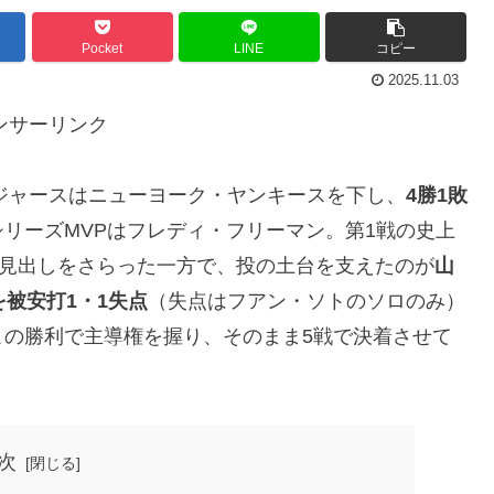
Pocket
LINE
コピー
2025.11.03
ンサーリンク
ドジャースはニューヨーク・ヤンキースを下し、
4勝1敗
リーズMVPはフレディ・フリーマン。第1戦の史上
な見出しをさらった一方で、投の土台を支えたのが
山
3を被安打1・1失点
（失点はフアン・ソトのソロのみ）
この勝利で主導権を握り、そのまま5戦で決着させて
次