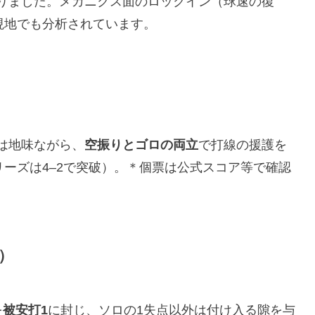
りました。メカニクス面のロックイン（球速の復
現地でも分析されています。
は地味ながら、
空振りとゴロの両立
で打線の援護を
リーズは4–2で突破）。＊個票は公式スコア等で確認
）
を
被安打1
に封じ、ソロの1失点以外は付け入る隙を与