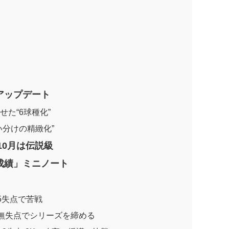
アップデート
せた“6球種化”
い分けの精緻化”
10月は伝説級
成績」ミニノート
回5失点で苦戦
 5回無失点でシリーズを締める