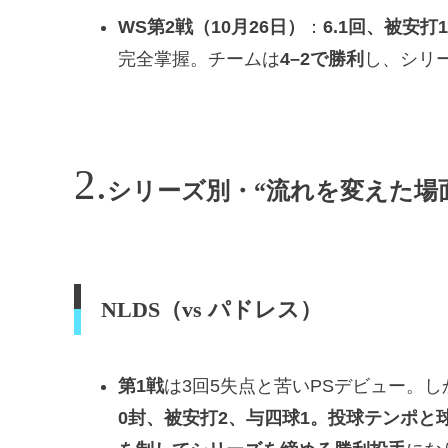
WS第2戦（10月26日）
：
6.1回、被安打
完全掌握。チームは
4–2で勝利
し、シリー
シリーズ別・“流れを変えた場
NLDS（vs パドレス）
第1戦
は3回5失点と苦いPSデビュー。し
0封、被安打2、与四球1。投球テンポ