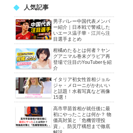
人気記事
男子バレー中国代表メンバ
ー紹介｜日本戦で警戒した
いエース温子華・江川ら注
目選手まとめ
柑橘めたるとは何者？ヤン
グアニマル巻末グラビア再
登場で注目のYouTuberを紹
介
イタリア初女性首相ジョル
ジャ・メローニがかわいい
と話題！水着写真など画像
15選！
高市早苗首相が就任後に最
初にやったことは何か？ 物
価高対策と「危機管理投
資」、防災庁構想まで徹底
解説