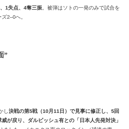
1、1失点、4奪三振
。被弾はソトの一発のみで試合を
ズ2–0へ。
面”
かし
決戦の第5戦（10月11日）で見事に修正し、5回
と球威が戻り、ダルビッシュ有との「日本人先発対決」