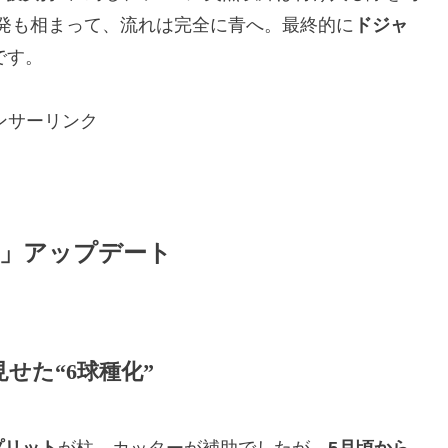
発も相まって、流れは完全に青へ。最終的に
ドジャ
です。
ンサーリンク
年」アップデート
せた“6球種化”