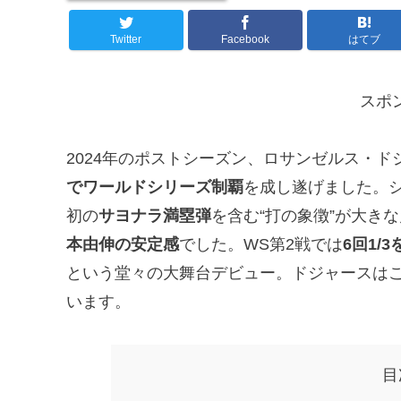
Twitter
Facebook
はてブ
スポ
2024年のポストシーズン、ロサンゼルス・
でワールドシリーズ制覇
を成し遂げました。シ
初の
サヨナラ満塁弾
を含む“打の象徴”が大き
本由伸の安定感
でした。WS第2戦では
6回1/
という堂々の大舞台デビュー。ドジャースは
います。
目