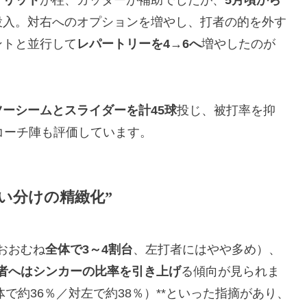
プリット
が柱、カッターが補助でしたが、
5月頃から
投入。対右へのオプションを増やし、打者の的を外す
ントと並行して
レパートリーを4→6へ
増やしたのが
ツーシームとスライダーを計45球
投じ、被打率を抑
コーチ陣も評価しています。
使い分けの精緻化”
おおむね
全体で3～4割台
、左打者にはやや多め）、
者へはシンカーの比率を引き上げ
る傾向が見られま
で約36％／対左で約38％）**といった指摘があり、