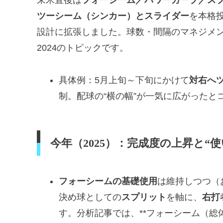
来米直後は
フォーシーム／パワーカーブ／ス
ツーシーム（シンカー）とスライダー
を本格
設計に拡張しました。球数・間隔のマネジメ
2024のトピックです。
具体例：5月上旬～下旬にかけて
対右へ
制。配球の“横の幅”が一気に広がったと
今年（2025）：完成度の上昇と“
フォーシームの基礎使用
は維持しつつ（
決め球としての
スプリット
を軸に、
右打
す。分析記事では、**フォーシーム（総体