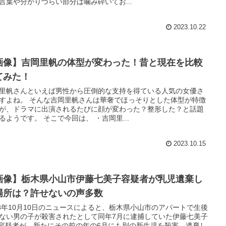
言葉や分かりづらい部分は噛み砕いてお...
2023.10.22
画像】吉岡里帆の体型が変わった！昔と現在を比較
てみた！
里帆さんといえば男性から圧倒的な支持を得ている人気の女優さ
すよね。 そんな吉岡里帆さんは華奢でほっそりとした体型が特徴
が、ドラマに出演されるたびに顔が変わった？整形した？と話題
るようです。 そこで今回は、 ・吉岡里...
2023.10.15
画像】栃木県小山市伊藤七美子容疑者が乳児遺棄し
場所は？許せないの声多数
23年10月10日のニュースによると、栃木県小山市のアパートで生後
ない男の子が殺害されたとして同年7月に逮捕していた伊藤七美子
6)容疑者が、新たにその前の年の6月にも別の新生児を殺害、遺棄し