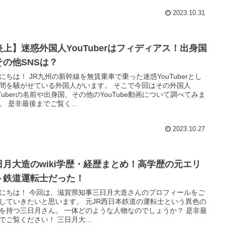
2023.10.31
炎上】迷惑外国人YouTuberはフィディアス！出身国
その他SNSは？
にちは！ JR九州の新幹線を無賃乗車で乗った迷惑YouTuberとし
間を騒がせている外国人がいます。 そこで今回はその外国人
uTuberの名前や出身国、その他のYouTube動画について調べてみま
。 是非最後までご覧く...
2023.10.27
日月大造のwiki学歴・経歴まとめ！高学歴の元エリ
ト鉄道運転士だった！
にちは！ 今回は、滋賀県知事三日月大造さんのプロフィールをご
していきたいと思います。 元JR西日本鉄道の運転士という異色の
を持つ三日月さん。 一体どのような人物なのでしょうか？ 是非最
でご覧ください！ 三日月大...