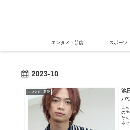
エンタメ・芸能
スポーツ
2023-10
池
エンタメ・芸能
バ
こん
の声
そん
ネッ