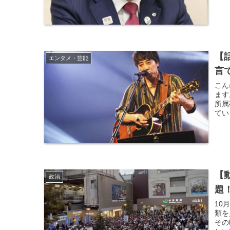
【
エンタメ・芸能
言
こん
ます
所属
てい
【
政治
題
10
類を
その