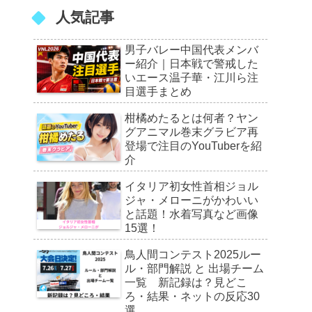
人気記事
男子バレー中国代表メンバ
ー紹介｜日本戦で警戒した
いエース温子華・江川ら注
目選手まとめ
柑橘めたるとは何者？ヤン
グアニマル巻末グラビア再
登場で注目のYouTuberを紹
介
イタリア初女性首相ジョル
ジャ・メローニがかわいい
と話題！水着写真など画像
15選！
鳥人間コンテスト2025ルー
ル・部門解説 と 出場チーム
一覧 新記録は？見どこ
ろ・結果・ネットの反応30
選