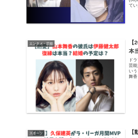
てい
【
エンタメ・芸能
本
ドラ
芸能
いう
舞香
【
スポーツ