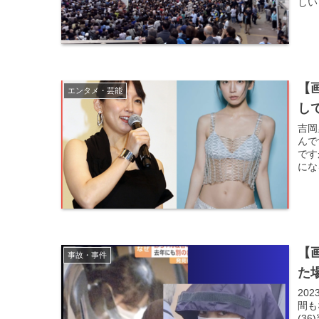
しい
【
エンタメ・芸能
し
吉岡
んで
です
にな
【
事故・事件
た
20
間も
(3