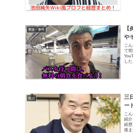
【
事故・事件
や
こん
て世
Yo
した
三
政治
ー
こん
紹介
経歴
後ま