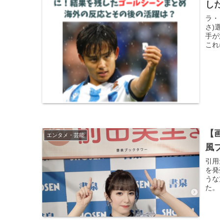
し
ラ・
さ)
手が
これ
【
エンタメ・芸能
風
引用
を発
うな
た。 