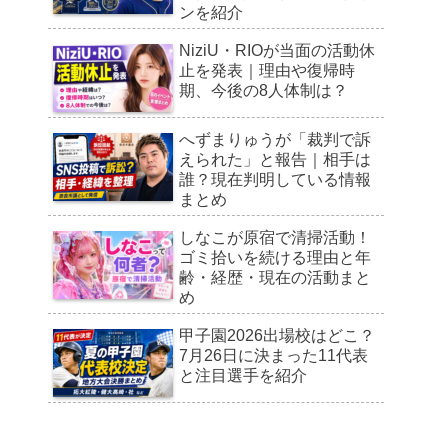
ンを紹介
NiziU・RIOが当面の活動休
止を発表｜理由や復帰時
期、今後の8人体制は？
へずまりゅうが「裁判で訴
えられた」と報告｜相手は
誰？現在判明している情報
まとめ
しなこが原宿で清掃活動！
ゴミ拾いを続ける理由と年
齢・経歴・現在の活動まと
め
甲子園2026出場校はどこ？
7月26日に決まった11代表
と注目選手を紹介