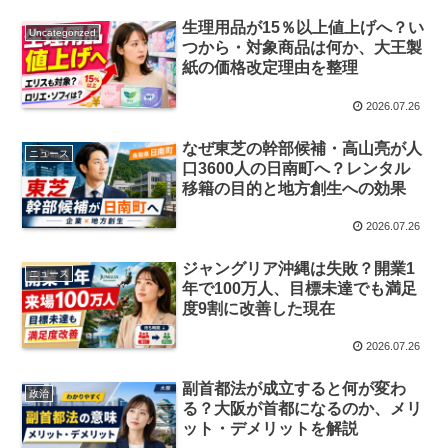
生理用品が15％以上値上げへ？い
Uncategorized
つから・対象商品は何か、大王製
紙の価格改定理由を整理
2026.07.26
なぜ東芝の幹部候補・高山亮が人
ニュース
口3600人の日南町へ？レンタル
移籍の目的と地方創生への効果
2026.07.26
ジャングリア沖縄は失敗？開業1
ニュース
年で100万人、目標未達でも満足
度9割に改善した現在
2026.07.26
副首都法が成立すると何が変わ
政治
る？大阪が首都になるのか、メリ
ット・デメリットを解説