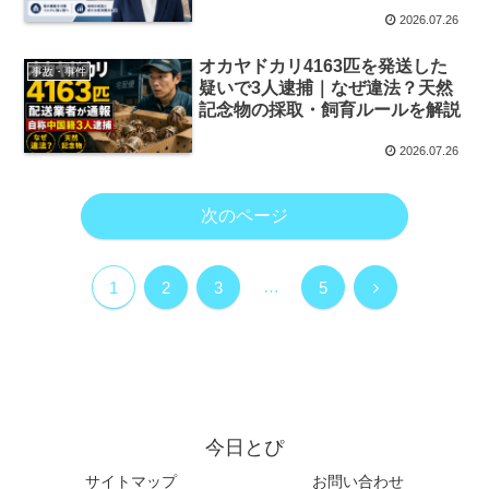
2026.07.26
オカヤドカリ4163匹を発送した
事故・事件
疑いで3人逮捕｜なぜ違法？天然
記念物の採取・飼育ルールを解説
2026.07.26
次のページ
…
1
2
3
5
今日とぴ
サイトマップ
お問い合わせ