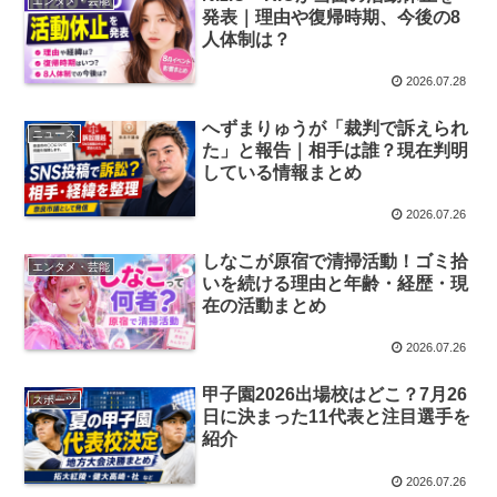
エンタメ・芸能
発表｜理由や復帰時期、今後の8
人体制は？
2026.07.28
へずまりゅうが「裁判で訴えられ
ニュース
た」と報告｜相手は誰？現在判明
している情報まとめ
2026.07.26
しなこが原宿で清掃活動！ゴミ拾
エンタメ・芸能
いを続ける理由と年齢・経歴・現
在の活動まとめ
2026.07.26
甲子園2026出場校はどこ？7月26
スポーツ
日に決まった11代表と注目選手を
紹介
2026.07.26