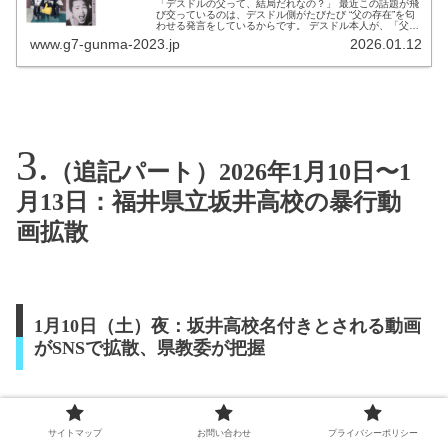
「デスドルの父って、結局だれなの？」 最近この話題が飛
び交っているのは、デスドル側がたびたび “父の存在”を匂
わせる発言をしているからです。 デスドル本人が、「父は
政治家同士を繋ぐフィクサー」「警察に守られている」
www.g7-gunma-2023.jp
2026.01.12
「顧問料を払っている」...
（追記パート）2026年1月10日〜1
月13日：福井県立坂井高校の暴行動
画拡散
1月10日（土）夜：坂井高校名付きとされる動画
がSNSで拡散、県教委が把握
福井新聞によると、
県教委は1月10日夜に動画を把握
サイトマップ
お問い合わせ
プライバシーポリシー
し、事実確認を進めている旨を説明しています。