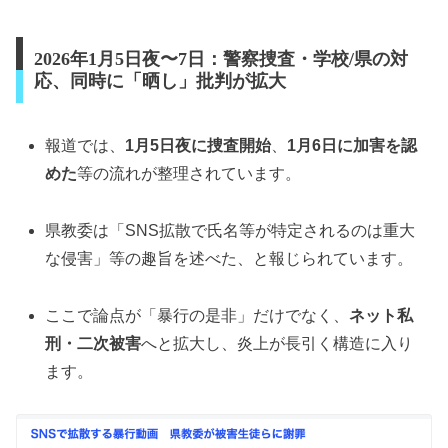
2026年1月5日夜〜7日：警察捜査・学校/県の対
応、同時に「晒し」批判が拡大
報道では、
1月5日夜に捜査開始
、
1月6日に加害を認
めた
等の流れが整理されています。
県教委は「SNS拡散で氏名等が特定されるのは重大
な侵害」等の趣旨を述べた、と報じられています。
ここで論点が「暴行の是非」だけでなく、
ネット私
刑・二次被害
へと拡大し、炎上が長引く構造に入り
ます。