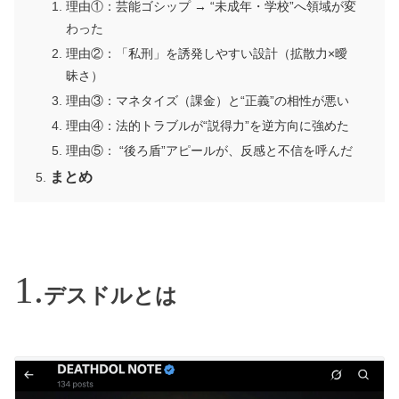
理由①：芸能ゴシップ → “未成年・学校”へ領域が変
わった
理由②：「私刑」を誘発しやすい設計（拡散力×曖
昧さ）
理由③：マネタイズ（課金）と“正義”の相性が悪い
理由④：法的トラブルが“説得力”を逆方向に強めた
理由⑤： “後ろ盾”アピールが、反感と不信を呼んだ
まとめ
デスドルとは