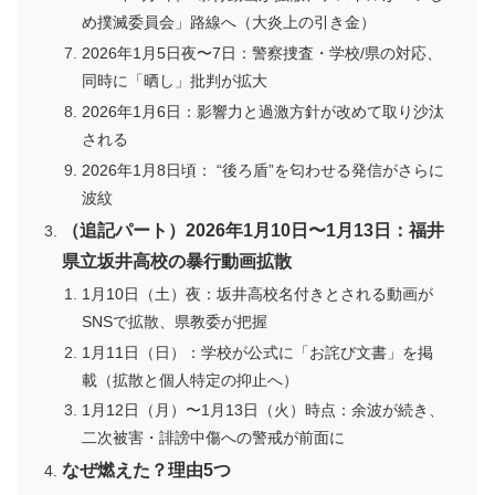
め撲滅委員会」路線へ（大炎上の引き金）
2026年1月5日夜〜7日：警察捜査・学校/県の対応、
同時に「晒し」批判が拡大
2026年1月6日：影響力と過激方針が改めて取り沙汰
される
2026年1月8日頃： “後ろ盾”を匂わせる発信がさらに
波紋
（追記パート）2026年1月10日〜1月13日：福井
県立坂井高校の暴行動画拡散
1月10日（土）夜：坂井高校名付きとされる動画が
SNSで拡散、県教委が把握
1月11日（日）：学校が公式に「お詫び文書」を掲
載（拡散と個人特定の抑止へ）
1月12日（月）〜1月13日（火）時点：余波が続き、
二次被害・誹謗中傷への警戒が前面に
なぜ燃えた？理由5つ