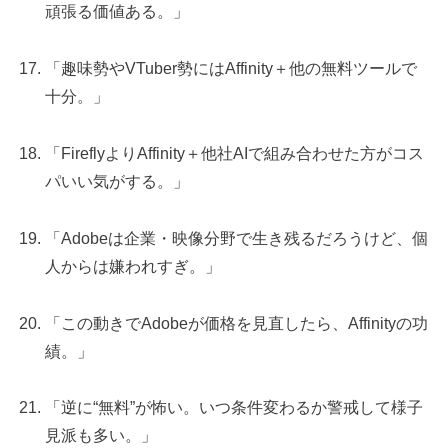
頑張る価値ある。」
「趣味勢やVTuber勢にはAffinity＋他の無料ツールで
十分。」
「FireflyよりAffinity＋他社AIで組み合わせた方がコス
パいい気がする。」
「Adobeは企業・映像分野で生き残るだろうけど、個
人からは嫌われすぎ。」
「この動きでAdobeが価格を見直したら、Affinityの功
績。」
「逆に“無料”が怖い。いつ条件変わるか警戒して様子
見派も多い。」