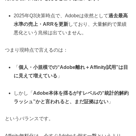
2025年Q3決算時点で、Adobeは依然として
過去最高
水準の売上・ARRを更新
しており、大量解約で業績
悪化という兆候は出ていません。
つまり現時点で言えるのは：
「
個人・小規模での“Adobe離れ＋Affinity試用”は目
に見えて増えている
」
しかし「
Adobe本体を揺るがすレベルの“統計的解約
ラッシュ”かと言われると、まだ証拠はない
」
というバランスです。
Affinity無料化は、今すぐAdobeを倒す一撃というより、