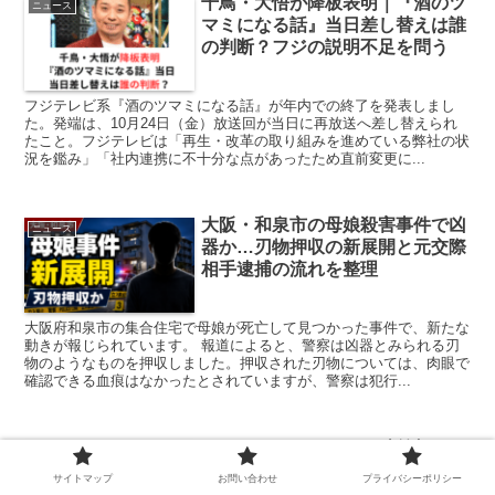
千鳥・大悟が降板表明｜『酒のツ
ニュース
マミになる話』当日差し替えは誰
の判断？フジの説明不足を問う
フジテレビ系『酒のツマミになる話』が年内での終了を発表しまし
た。発端は、10月24日（金）放送回が当日に再放送へ差し替えられ
たこと。フジテレビは「再生・改革の取り組みを進めている弊社の状
況を鑑み」「社内連携に不十分な点があったため直前変更に...
大阪・和泉市の母娘殺害事件で凶
ニュース
器か…刃物押収の新展開と元交際
相手逮捕の流れを整理
大阪府和泉市の集合住宅で母娘が死亡して見つかった事件で、新たな
動きが報じられています。 報道によると、警察は凶器とみられる刃
物のようなものを押収しました。押収された刃物については、肉眼で
確認できる血痕はなかったとされていますが、警察は犯行...
イーロン・マスク、石破首相と日
ニュース
本の移民政策を痛烈批判 発言全
サイトマップ
お問い合わせ
プライバシーポリシー
文と国内外の反応まとめ