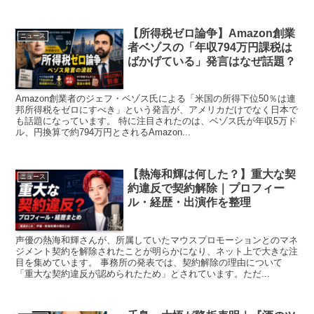
【所得税ゼロ論争】Amazon創業
ニュース
者ベゾスの「年収794万円課税は
ばかげている」発言はなぜ話題？
Amazon創業者のジェフ・ベゾス氏による「米国の所得下位50％は連
邦所得税をゼロにすべき」という発言が、アメリカだけでなく日本で
も話題になっています。 特に注目されたのは、ベゾス氏が年収5万ド
ル、円換算で約794万円とされるAmazon...
【熱海和輝は何した？】重大な契
ニュース
約違反で契約解除｜プロフィー
ル・経歴・出演作を整理
声優の熱海和輝さんが、所属していたマウスプロモーションとのマネ
ジメント契約を解除されたことが明らかになり、ネット上で大きな注
目を集めています。 事務所の発表では、契約解除の理由について
「重大な契約違反が認められたため」とされています。ただ...