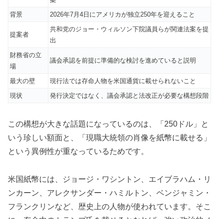
背景
2026年7月4日にアメリカが独立250年を迎えること
共和党のジョー・ウィルソン下院議員らが関連法案を提
提案者
出
財務省の立
議会承認を前提に準備的な検討を進めていると説明
場
最大の壁
現行法では存命人物を米国通貨に載せられないこと
現状
発行決定ではなく、議会承認と法改正が必要な構想段階
この構想が大きな話題になっているのは、「250ドル」と
いう珍しい額面と、「現職大統領の肖像を紙幣に載せる」
という異例性が重なっているためです。
米国紙幣には、ジョージ・ワシントン、エイブラハム・リ
ンカーン、アレクサンダー・ハミルトン、ベンジャミン・
フランクリンなど、歴史上の人物が使われています。そこ