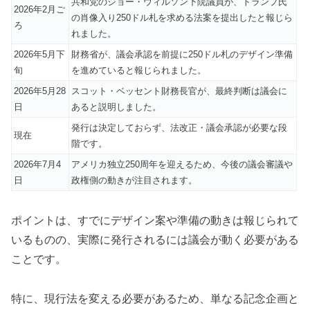
共和党のジョー・ウィルソン下院議員が、トランプ氏
2026年2月ご
の肖像入り250ドル札を求める法案を提出したと報じら
ろ
れました。
2026年5月下
財務省が、議会承認を前提に250ドル札のデザイン準備
旬
を進めていると報じられました。
2026年5月28
スコット・ベッセント財務長官が、最終判断は議会に
日
あると説明しました。
発行は決定しておらず、法改正・議会承認が必要な段
現在
階です。
2026年7月4
アメリカ独立250周年を迎えるため、今後の議会審議や
日
政権側の動きが注目されます。
ポイントは、すでにデザイン案や準備の動きは報じられて
いるものの、実際に発行されるには議会が動く必要がある
ことです。
特に、現行法を変える必要があるため、単なる記念企画と