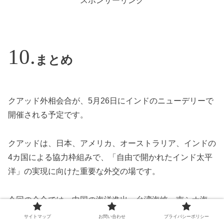
スポンサーリンク
まとめ
クアッド外相会合が、5月26日にインドのニューデリーで
開催される予定です。
クアッドは、日本、アメリカ、オーストラリア、インドの
4カ国による協力枠組みで、「自由で開かれたインド太平
洋」の実現に向けた重要な外交の場です。
今回の会合では、中国の海洋進出、台湾海峡、南シナ海、
重要鉱物、サプライチェーン、経済安全保障、海上保安な
サイトマップ
お問い合わせ
プライバシーポリシー