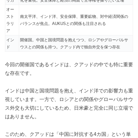
リカ
化を重視。安全保障と経済の両面で主導権を握りたい立場
オー
スト
南太平洋、インド洋、安全保障、重要鉱物、対中経済関係の
ラリ
バランスが焦点。AUKUSとの関係も注目される
ア
イン
開催国。中国と国境問題を抱えつつ、ロシアやグローバルサ
ド
ウスとの関係も持つ。クアッド内で独自外交を保つ存在
今回の開催国であるインドは、クアッドの中でも特に重要
な存在です。
インドは中国と国境問題を抱え、インド洋での影響力も重
視しています。一方で、ロシアとの関係やグローバルサウ
ス外交も大切にしているため、日米豪と完全に同じ立場で
はありません。
このため、クアッドは「中国に対抗する4カ国」という単