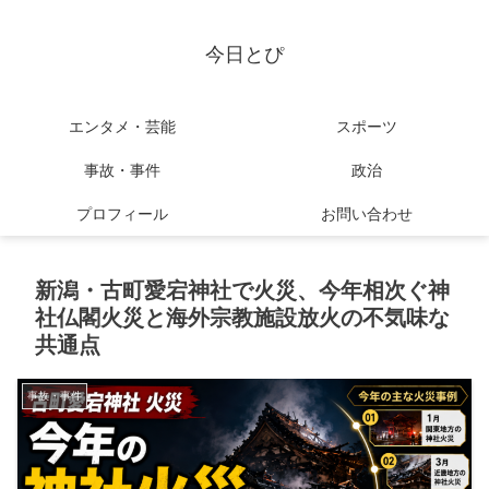
今日とぴ
エンタメ・芸能
スポーツ
事故・事件
政治
プロフィール
お問い合わせ
新潟・古町愛宕神社で火災、今年相次ぐ神
社仏閣火災と海外宗教施設放火の不気味な
共通点
事故・事件