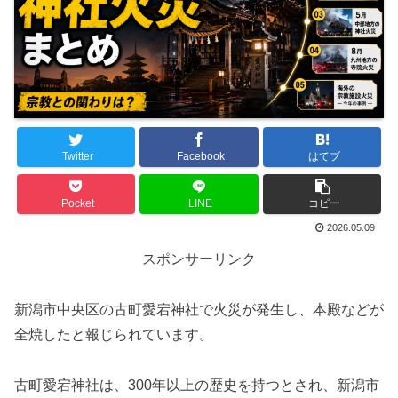
Twitter
Facebook
はてブ
Pocket
LINE
コピー
2026.05.09
スポンサーリンク
新潟市中央区の古町愛宕神社で火災が発生し、本殿などが
全焼したと報じられています。
古町愛宕神社は、300年以上の歴史を持つとされ、新潟市