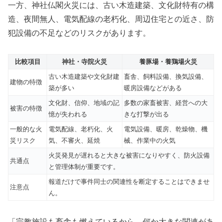
一方、神社仏閣火災には、古い木造建築、文化財特有の構
造、夜間無人、電気配線の老朽化、周辺住宅との近さ、防
犯設備の不足などのリスクがあります。
比較項目
神社・寺院火災
養豚場・養鶏場火災
古い木造建築や文化財建
畜舎、飼料設備、換気設備、
建物の特徴
築が多い
暖房設備などがある
文化財、信仰、地域の記
多数の家畜被害、経営への大
被害の特徴
憶が失われる
きな打撃が出る
一般的な火
電気配線、老朽化、火
電気設備、暖房、乾燥物、機
災リスク
気、不審火、延焼
械、作業中の火気
火災発見が遅れると大きな被害になりやすく、防火設備
共通点
と管理体制が重要です。
報道だけで事件同士の関連性を断定することはできませ
注意点
ん。
「宗教施設も畜舎も燃えているから、何か大きな関連があ