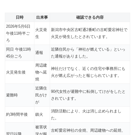
日時
出来事
確認できる内容
2026年5月6日
火災発
新潟市中央区古町通2番町の古町愛宕神社で
午後11時半ご
生
火災が発生したとされています。
ろ
同日 午後11時
近隣住民から「神社が燃えている」といっ
通報
45分ごろ
た通報がありました。
周辺建
神社だけでなく、近くの住宅や事務所にも
火災発生後
物へ延
火が燃え広がったと報じられています。
焼
近隣住
90代女性が避難中に転倒してけがをしたと
避難時
民がけ
されています。
が
消防活動により、火は消し止められまし
約3時間半後
鎮火
た。
被害状
古町愛宕神社の全焼、周辺建物への延焼、
翌日以降
況が報