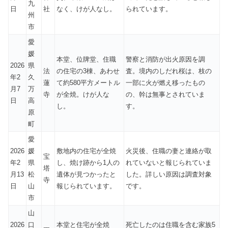
九
日
社
なく、けが人なし。
られています。
州
市
愛
媛
本堂、位牌堂、住職
警察と消防が出火原因を調
2026
県
法
の住宅の3棟、あわせ
査。境内のしだれ桜は、枝の
年2
久
蓮
て約580平方メートル
一部に火が燃え移ったもの
月7
万
寺
が全焼。けが人な
の、幹は無事とされていま
日
高
し。
す。
原
町
愛
2026
媛
敷地内の住宅が全焼
火災後、住職の妻と連絡が取
宝
年2
県
し、焼け跡から1人の
れていないと報じられていま
塔
月13
松
遺体が見つかったと
した。詳しい原因は調査対象
寺
日
山
報じられています。
です。
市
山
2026
口
本堂と住宅が全焼
死亡したのは住職を含む家族5