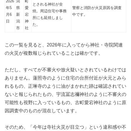
2026
潟
町
とされる神社が全
年5
県
愛
警察と消防が火災原因を調査
焼。周辺住宅や事務
月6
新
宕
中です。
所にも延焼しまし
日
潟
神
た。
市
社
この一覧を見ると、2026年に入ってから神社・寺院関連
の火災が複数報じられていることは確かです。
ただし、すべてが不審火や放火疑いとされているわけでは
ありません。蓮照寺のように住宅の台所付近が火元とみら
れるもの、正琳寺のように油がまかれた跡は確認されてい
ないと報じられたもの、宇流冨志禰神社のように不審火の
可能性も視野に入っているもの、古町愛宕神社のように原
因調査中のものが混在しています。
そのため、「今年は寺社火災が目立つ」という違和感や不