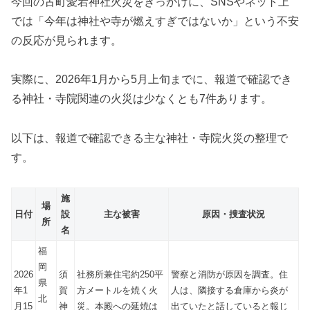
今回の古町愛宕神社火災をきっかけに、SNSやネット上
では「今年は神社や寺が燃えすぎではないか」という不安
の反応が見られます。
実際に、2026年1月から5月上旬までに、報道で確認でき
る神社・寺院関連の火災は少なくとも7件あります。
以下は、報道で確認できる主な神社・寺院火災の整理で
す。
施
場
日付
設
主な被害
原因・捜査状況
所
名
福
岡
2026
須
社務所兼住宅約250平
警察と消防が原因を調査。住
県
年1
賀
方メートルを焼く火
人は、隣接する倉庫から炎が
北
月15
神
災。本殿への延焼は
出ていたと話していると報じ