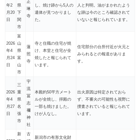
正
年2
県
し、焼け跡から5人の
人と判明。油がまかれたよう
琳
月20
下
遺体が見つかりまし
な跡は今のところ確認されて
寺
日
関
た。
いないと報じられています。
市
富
2026
山
寺と住職の住宅が焼
蓮
住宅部分の台所付近が火元と
年4
県
け、本堂と住宅が全
照
みられるとの報道がありま
月24
富
焼したと報じられて
寺
す。
日
山
います。
市
宇
三
流
2026
重
本殿約50平方メート
出火原因は特定されておら
冨
年4
県
ルが全焼し、拝殿の
ず、不審火の可能性も視野に
志
月27
名
一部も焼けました。
捜査されていると報じられて
禰
日
張
けが人なし。
います。
神
市
社
新
古
新潟市の有形文化財