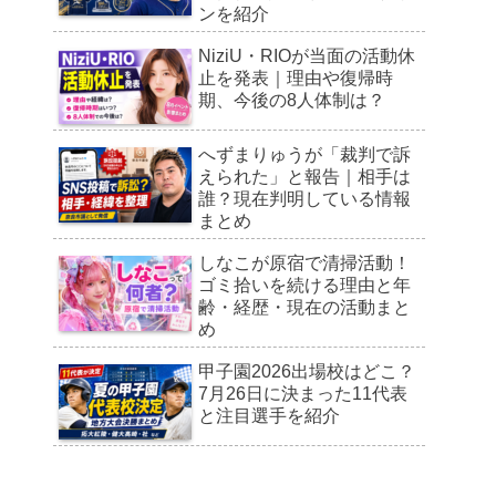
ンを紹介
NiziU・RIOが当面の活動休
止を発表｜理由や復帰時
期、今後の8人体制は？
へずまりゅうが「裁判で訴
えられた」と報告｜相手は
誰？現在判明している情報
まとめ
しなこが原宿で清掃活動！
ゴミ拾いを続ける理由と年
齢・経歴・現在の活動まと
め
甲子園2026出場校はどこ？
7月26日に決まった11代表
と注目選手を紹介