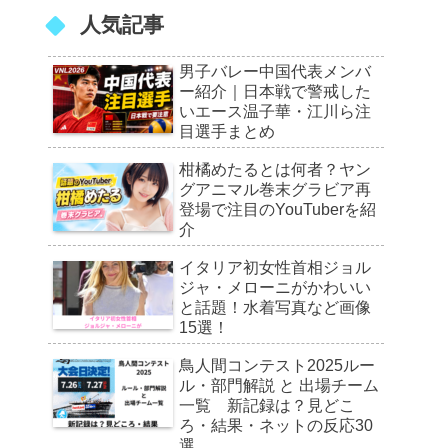
人気記事
男子バレー中国代表メンバ
ー紹介｜日本戦で警戒した
いエース温子華・江川ら注
目選手まとめ
柑橘めたるとは何者？ヤン
グアニマル巻末グラビア再
登場で注目のYouTuberを紹
介
イタリア初女性首相ジョル
ジャ・メローニがかわいい
と話題！水着写真など画像
15選！
鳥人間コンテスト2025ルー
ル・部門解説 と 出場チーム
一覧 新記録は？見どこ
ろ・結果・ネットの反応30
選