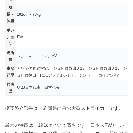
身
長・
191cm・78kg
体重
ポジ
ショ
FW
ン
現所
シント＝トロイデンVV
属
主な
カワイ体育教室SC、ジュビロ磐田U-15、ジュビロ磐田U-18、ジ
経歴
ュビロ磐田、RSCアンデルレヒト、シント＝トロイデンVV
代表
U-23日本代表、日本代表
歴
後藤啓介選手は、静岡県出身の大型ストライカーです。
最大の特徴は、191cmという高さです。日本人FWとして