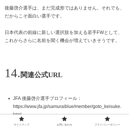
後藤啓介選手は、まだ完成形ではありません。それでも、
だからこそ面白い選手です。
日本代表の前線に新しい選択肢を加える若手FWとして、
これからさらに名前を聞く機会が増えていきそうです。
関連公式URL
JFA 後藤啓介選手プロフィール：
https://www.jfa.jp/samuraiblue/member/goto_keisuke.
html
シント＝トロイデンVV 後藤啓介選手プロフィール：
サイトマップ
お問い合わせ
プライバシーポリシー