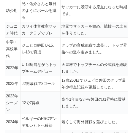
兄・佑介さんと毎日
サッカーに没頭する原点になった時期
幼少期
のようにボールを蹴
です。
る
ジュニ
カワイ体育教室サッ
地元でサッカーを始め、競技への土台
ア時代
カークラブでプレー
を作りました。
中学・
ジュビロ磐田U-15、
クラブの育成組織で成長し、トップ昇
高校年
U-18で育成
格への道を進みました。
代
U-18所属ながらトッ
天皇杯でトップチームの公式戦を経験
2022年
プチームデビュー
しました。
17歳260日でジュビロ磐田のクラブ最
2023年
J2開幕戦で2ゴール
年少得点記録を更新しました。
2023年
高卒1年目ながら磐田のJ1昇格に貢献
シーズ
J2で7得点
しました。
ン
ベルギーのRSCアン
2024年
若くして海外挑戦を選びました。
デルレヒトへ移籍