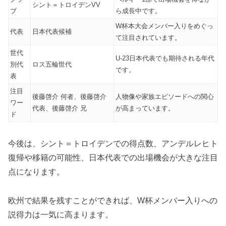
シント＝トロイデンVV
ブ
ら成長中です。
W杯本大会メンバー入りをめぐっ
代表
日本代表候補
て注目されています。
世代
U-23日本代表でも期待される年代
別代
ロス五輪世代
です。
表
注目
後藤啓介 何者、後藤啓介
人物像や家族エピソードへの関心
ワー
代表、後藤啓介 兄
が高まっています。
ド
今後は、シント＝トロイデンでの得点数、アンデルレヒト
復帰や移籍の可能性、日本代表での出場機会が大きな注目
点になります。
欧州で結果を残すことができれば、W杯メンバー入りへの
説得力は一気に高まります。