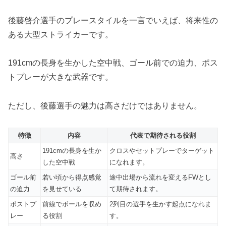
後藤啓介選手のプレースタイルを一言でいえば、将来性の
ある大型ストライカーです。
191cmの長身を生かした空中戦、ゴール前での迫力、ポス
トプレーが大きな武器です。
ただし、後藤選手の魅力は高さだけではありません。
特徴
内容
代表で期待される役割
191cmの長身を生か
クロスやセットプレーでターゲット
高さ
した空中戦
になれます。
ゴール前
若い頃から得点感覚
途中出場から流れを変えるFWとし
の迫力
を見せている
て期待されます。
ポストプ
前線でボールを収め
2列目の選手を生かす起点になれま
レー
る役割
す。