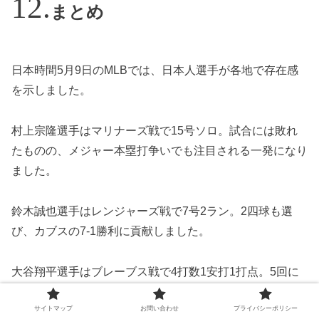
まとめ
日本時間5月9日のMLBでは、日本人選手が各地で存在感
を示しました。
村上宗隆選手はマリナーズ戦で15号ソロ。試合には敗れ
たものの、メジャー本塁打争いでも注目される一発になり
ました。
鈴木誠也選手はレンジャーズ戦で7号2ラン。2四球も選
び、カブスの7-1勝利に貢献しました。
大谷翔平選手はブレーブス戦で4打数1安打1打点。5回に
勝ち越しタイムリーを放ち、ドジャースの3-1勝利を引き
サイトマップ
お問い合わせ
プライバシーポリシー
寄せました。