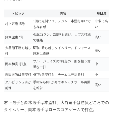
トピック
内容
注目度
1回に先制ソロ。メジャー本塁打争いで
非常に高
村上宗隆15号
も存在感
い
4回に2ラン。2四球も選び、カブス打線
鈴木誠也7号
高い
で機能
大谷翔平勝ち越し
5回に勝ち越しタイムリー。ドジャース
高い
打
勝利に貢献
ブルージェイズの2得点の一部を担う貴
岡本和真1打点
中
重な一打
吉田正尚は無安打
4打数無安打も、チームは完封勝利
中
ダルビッシュ有が
手術から約6か月でキャッチボール再開
高い
前進
を報告
村上選手と鈴木選手は本塁打、大谷選手は勝負どころでの
タイムリー、岡本選手はロースコアゲームで打点。