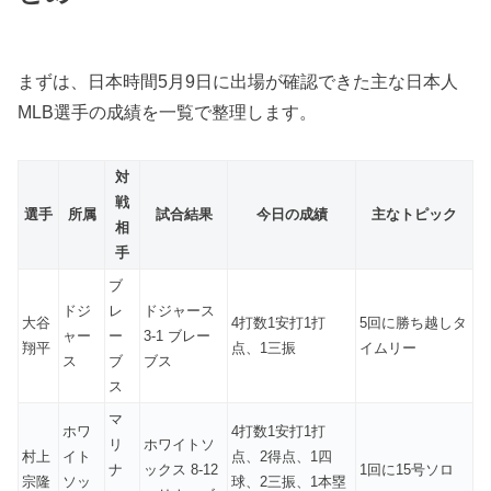
まずは、日本時間5月9日に出場が確認できた主な日本人
MLB選手の成績を一覧で整理します。
対
戦
選手
所属
試合結果
今日の成績
主なトピック
相
手
ブ
ドジ
レ
ドジャース
大谷
4打数1安打1打
5回に勝ち越しタ
ャー
ー
3-1 ブレー
翔平
点、1三振
イムリー
ス
ブ
ブス
ス
マ
ホワ
4打数1安打1打
リ
ホワイトソ
村上
イト
点、2得点、1四
ナ
ックス 8-12
1回に15号ソロ
宗隆
ソッ
球、2三振、1本塁