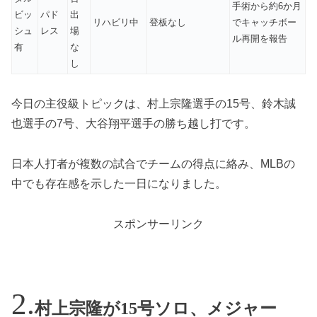
手術から約6か月
ビッ
パド
出
リハビリ中
登板なし
でキャッチボー
シュ
レス
場
ル再開を報告
有
な
し
今日の主役級トピックは、村上宗隆選手の15号、鈴木誠
也選手の7号、大谷翔平選手の勝ち越し打です。
日本人打者が複数の試合でチームの得点に絡み、MLBの
中でも存在感を示した一日になりました。
スポンサーリンク
村上宗隆が15号ソロ、メジャー