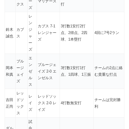
ー
マリナーズ
クス
打
ズ
レ
ン
カブス 7-1
3打数1安打2打
鈴木
カブ
ジ
レンジャー
点、2得点、2四
4回に7号2ラン
誠也
ス
ャ
ズ
球、1本塁打
ー
ズ
エ
ブル
ン
ブルージェ
岡本
ージ
3打数1安打1打
チームの2点に絡
ゼ
イズ 2-0 エ
和真
ェイ
点、1四球、1三振
む貴重な打点
ル
ンゼルス
ズ
ス
レッ
レ
レッドソッ
吉田
ドソ
チームは完封勝
イ
クス 2-0 レ
4打数無安打
正尚
ック
利
ズ
イズ
ス
試
ダル
合