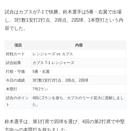
試合はカブスが7-1で快勝。鈴木選手は5番・右翼で出場
し、3打数1安打2打点、2得点、2四球、1本塁打という内
容でした。
項目
内容
対戦カード
レンジャーズ vs カブス
試合結果
カブス 7-1 レンジャーズ
打順・守備
5番・右翼
今日の成績
3打数1安打2打点、2得点、2四球
本塁打
7号2ラン
試合のポイン
4回に2ランを放ち、カブスのリード拡大に貢献しまし
ト
た。
鈴木選手は、第1打席で四球を選び、4回の第2打席で中堅
方向への本塁打を放ちました。