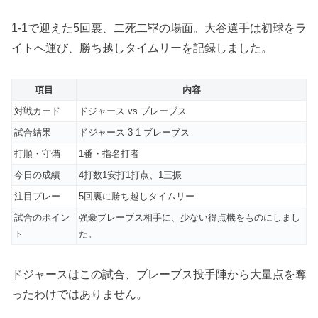
1-1で迎えた5回裏、二死二塁の場面。大谷選手は初球をラ
イトへ運び、勝ち越しタイムリーを記録しました。
項目
内容
対戦カード
ドジャース vs ブレーブス
試合結果
ドジャース 3-1 ブレーブス
打順・守備
1番・指名打者
今日の成績
4打数1安打1打点、1三振
注目プレー
5回裏に勝ち越しタイムリー
試合のポイン
強豪ブレーブス相手に、少ない得点機をものにしまし
ト
た。
ドジャースはこの試合、ブレーブス投手陣から大量点を奪
ったわけではありません。