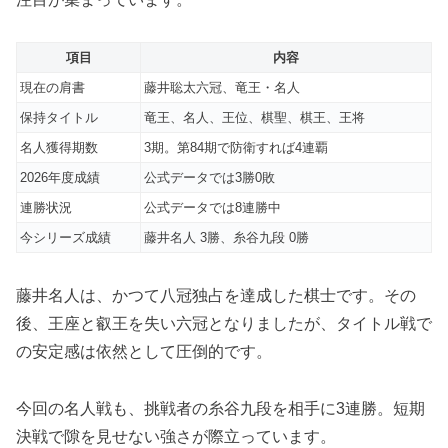
項目
内容
現在の肩書
藤井聡太六冠、竜王・名人
保持タイトル
竜王、名人、王位、棋聖、棋王、王将
名人獲得期数
3期。第84期で防衛すれば4連覇
2026年度成績
公式データでは3勝0敗
連勝状況
公式データでは8連勝中
今シリーズ成績
藤井名人 3勝、糸谷九段 0勝
藤井名人は、かつて八冠独占を達成した棋士です。その
後、王座と叡王を失い六冠となりましたが、タイトル戦で
の安定感は依然として圧倒的です。
今回の名人戦も、挑戦者の糸谷九段を相手に3連勝。短期
決戦で隙を見せない強さが際立っています。