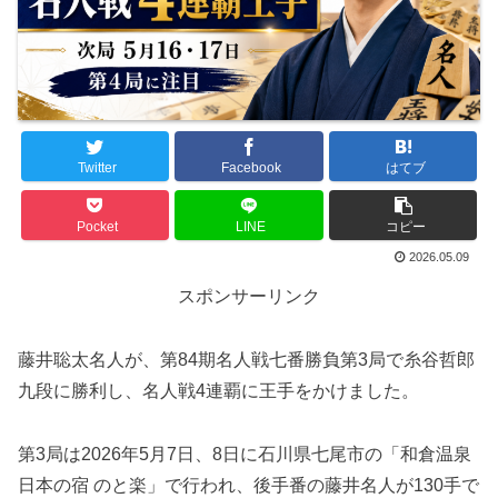
Twitter
Facebook
はてブ
Pocket
LINE
コピー
2026.05.09
スポンサーリンク
藤井聡太名人が、第84期名人戦七番勝負第3局で糸谷哲郎
九段に勝利し、名人戦4連覇に王手をかけました。
第3局は2026年5月7日、8日に石川県七尾市の「和倉温泉
日本の宿 のと楽」で行われ、後手番の藤井名人が130手で