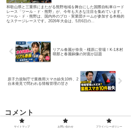
和歌山県と三重県にまたがる熊野地域を舞台にした国際自転車ロード
レース「ツール・ド・熊野」が、今年も大きな注目を集めています。
ツール・ド・熊野は、国内外のプロ・実業団チームが参加する本格的
なステージレースです。2026年大会は、5月6日の...
リアル春麗が奈良・橿原に登場！K-1木村
萌那と春麗銅像の対面が話題
原子力規制庁で業務用スマホ紛失10件、2
台未発見で問われる情報管理の甘さ
コメント
サイトマップ
お問い合わせ
プライバシーポリシー
コメントを書き込む