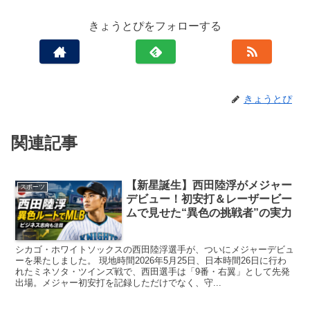
きょうとぴをフォローする
きょうとぴ
関連記事
【新星誕生】西田陸浮がメジャー
スポーツ
デビュー！初安打＆レーザービー
ムで見せた“異色の挑戦者”の実力
シカゴ・ホワイトソックスの西田陸浮選手が、ついにメジャーデビュ
ーを果たしました。 現地時間2026年5月25日、日本時間26日に行わ
れたミネソタ・ツインズ戦で、西田選手は「9番・右翼」として先発
出場。メジャー初安打を記録しただけでなく、守...