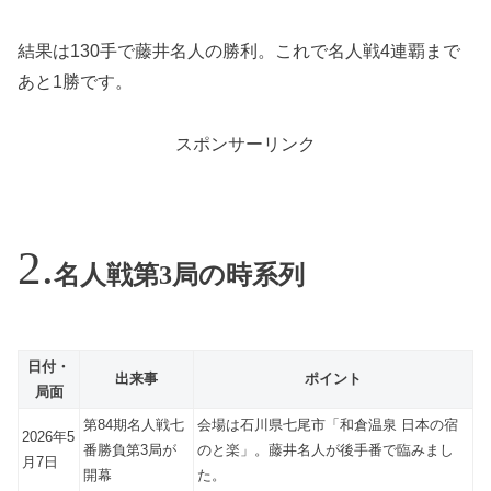
結果は130手で藤井名人の勝利。これで名人戦4連覇まで
あと1勝です。
スポンサーリンク
名人戦第3局の時系列
日付・
出来事
ポイント
局面
第84期名人戦七
会場は石川県七尾市「和倉温泉 日本の宿
2026年5
番勝負第3局が
のと楽」。藤井名人が後手番で臨みまし
月7日
開幕
た。