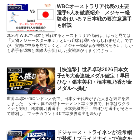
WBCオーストラリア代表の主要
スポーツ
選手5人を徹底紹介 メジャー経
験者はいる？日本戦の要注意選手
も解説
2026年WBCで日本と対戦するオーストラリア代表は、ぱっと見では
「大物メジャースター軍団」という印象は薄いかもしれません。です
が、実際に中身を見ていくと、メジャー経験者が複数名そろい、しか
も若手有望株と国際大会慣れした実戦派がうまく混ざっ...
【快進撃】世界卓球2026日本女
スポーツ
子が6大会連続メダル確定！早田
ひな・張本美和・橋本帆乃香が金
メダルへ挑む
世界卓球2026ロンドン大会で、日本女子代表がまた大きな結果を残
しました。 女子団体の決勝トーナメント準々決勝で、日本はウクラ
イナと対戦。橋本帆乃香選手、張本美和選手、早田ひな選手がそろっ
て勝利し、マッチカウント3-0で準決勝進出を決めま...
ドジャース・トライネンが通常帽
スポーツ
で登板！プライドナイトで信念を