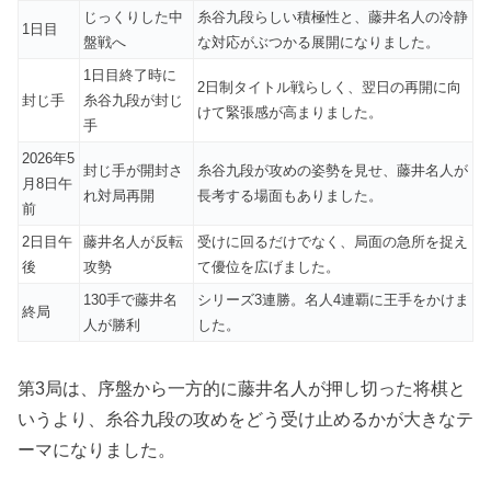
じっくりした中
糸谷九段らしい積極性と、藤井名人の冷静
1日目
盤戦へ
な対応がぶつかる展開になりました。
1日目終了時に
2日制タイトル戦らしく、翌日の再開に向
封じ手
糸谷九段が封じ
けて緊張感が高まりました。
手
2026年5
封じ手が開封さ
糸谷九段が攻めの姿勢を見せ、藤井名人が
月8日午
れ対局再開
長考する場面もありました。
前
2日目午
藤井名人が反転
受けに回るだけでなく、局面の急所を捉え
後
攻勢
て優位を広げました。
130手で藤井名
シリーズ3連勝。名人4連覇に王手をかけま
終局
人が勝利
した。
第3局は、序盤から一方的に藤井名人が押し切った将棋と
いうより、糸谷九段の攻めをどう受け止めるかが大きなテ
ーマになりました。