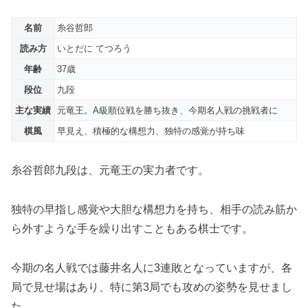
名前
糸谷哲郎
読み方
いとだに てつろう
年齢
37歳
段位
九段
主な実績
元竜王。A級順位戦を勝ち抜き、今期名人戦の挑戦者に
棋風
早見え、積極的な構想力、独特の感覚が持ち味
糸谷哲郎九段は、元竜王の実力者です。
独特の早指し感覚や大胆な構想力を持ち、相手の読み筋か
ら外すような手を繰り出すこともある棋士です。
今期の名人戦では藤井名人に3連敗となっていますが、各
局で見せ場はあり、特に第3局でも攻めの姿勢を見せまし
た。