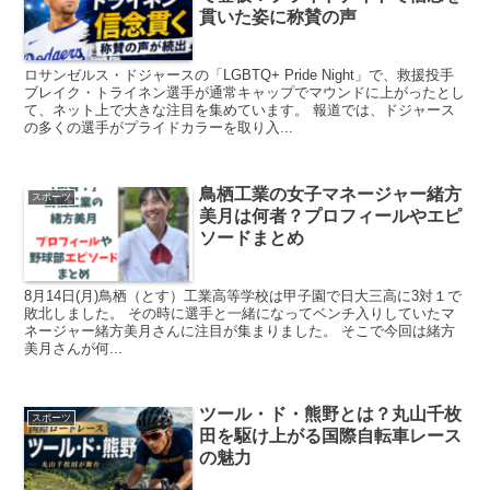
貫いた姿に称賛の声
ロサンゼルス・ドジャースの「LGBTQ+ Pride Night」で、救援投手
ブレイク・トライネン選手が通常キャップでマウンドに上がったとし
て、ネット上で大きな注目を集めています。 報道では、ドジャース
の多くの選手がプライドカラーを取り入...
鳥栖工業の女子マネージャー緒方
スポーツ
美月は何者？プロフィールやエピ
ソードまとめ
8月14日(月)鳥栖（とす）工業高等学校は甲子園で日大三高に3対１で
敗北しました。 その時に選手と一緒になってベンチ入りしていたマ
ネージャー緒方美月さんに注目が集まりました。 そこで今回は緒方
美月さんが何...
ツール・ド・熊野とは？丸山千枚
スポーツ
田を駆け上がる国際自転車レース
の魅力