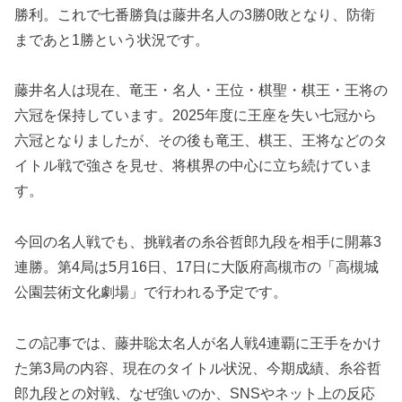
勝利。これで七番勝負は藤井名人の3勝0敗となり、防衛
まであと1勝という状況です。
藤井名人は現在、竜王・名人・王位・棋聖・棋王・王将の
六冠を保持しています。2025年度に王座を失い七冠から
六冠となりましたが、その後も竜王、棋王、王将などのタ
イトル戦で強さを見せ、将棋界の中心に立ち続けていま
す。
今回の名人戦でも、挑戦者の糸谷哲郎九段を相手に開幕3
連勝。第4局は5月16日、17日に大阪府高槻市の「高槻城
公園芸術文化劇場」で行われる予定です。
この記事では、藤井聡太名人が名人戦4連覇に王手をかけ
た第3局の内容、現在のタイトル状況、今期成績、糸谷哲
郎九段との対戦、なぜ強いのか、SNSやネット上の反応