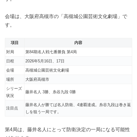
会場は、大阪府高槻市の「高槻城公園芸術文化劇場」で
す。
項目
内容
対局
第84期名人戦七番勝負 第4局
日程
2026年5月16日、17日
会場
高槻城公園芸術文化劇場
場所
大阪府高槻市
シリーズ
藤井名人 3勝、糸谷九段 0勝
状況
藤井名人が勝てば名人防衛、4連覇達成。糸谷九段は巻き返
注目点
しを狙う一局です。
第4局は、藤井名人にとって防衛決定の一局になる可能性