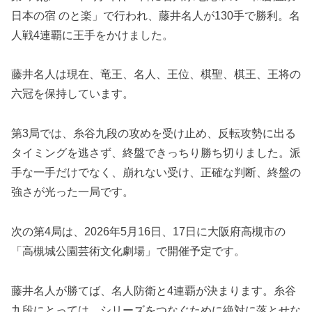
日本の宿 のと楽」で行われ、藤井名人が130手で勝利。名
人戦4連覇に王手をかけました。
藤井名人は現在、竜王、名人、王位、棋聖、棋王、王将の
六冠を保持しています。
第3局では、糸谷九段の攻めを受け止め、反転攻勢に出る
タイミングを逃さず、終盤できっちり勝ち切りました。派
手な一手だけでなく、崩れない受け、正確な判断、終盤の
強さが光った一局です。
次の第4局は、2026年5月16日、17日に大阪府高槻市の
「高槻城公園芸術文化劇場」で開催予定です。
藤井名人が勝てば、名人防衛と4連覇が決まります。糸谷
九段にとっては、シリーズをつなぐために絶対に落とせな