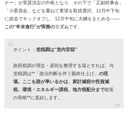
ナー」が実質決定の中枢となり、その下で「正副幹事会」
「小委員会」などを重ねて要望を取捨選択。11月中下旬
に総会でキックオフし、12月中旬に大綱をまとめる――
この“年末進行”が実務のリズム
です。
ポイント：
党税調は“党内官邸”
政府税調が理念・原則を整理する場とすれば、与
党税調は**「政治判断を伴う最終仕上げ」
の現
場。ここを誰が率いるかは、家計減税や投資減
税、環境・エネルギー課税、地方税配分まで
政策
の骨格**に直結します。