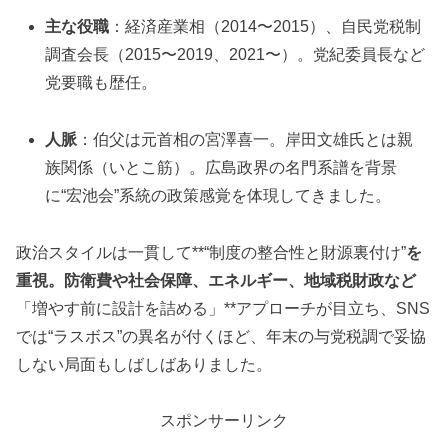
主な役職
：経済産業相（2014〜2015）、自民党税制
調査会長（2015〜2019、2021〜）。党紀委員長など
党要職も歴任。
人脈
：伯父は元首相の宮澤喜一。岸田文雄氏とは親
族関係（いとこ筋）。広島政界の名門系譜を背景
に“宏池会”系統の政策感覚を体現してきました。
政治スタイルは一貫して**“制度の整合性と財源裏付け”
を
重視。防衛費や社会保障、エネルギー、地域税財政など
「増やす前に設計を詰める」**アプローチが目立ち、SNS
では“ラスボス”の異名が付くほど、年末の与党税調で妥協
しない局面もしばしばありました。
スポンサーリンク