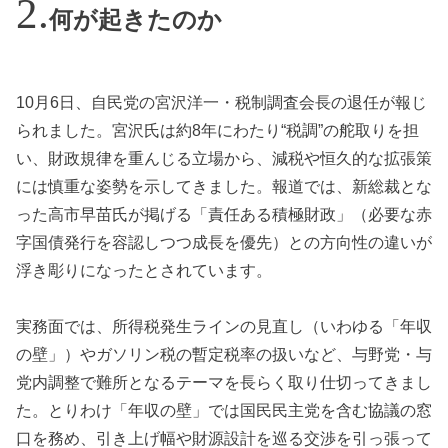
何が起きたのか
10月6日、自民党の宮沢洋一・税制調査会長の退任が報じ
られました。宮沢氏は約8年にわたり“税調”の舵取りを担
い、財政規律を重んじる立場から、減税や恒久的な拡張策
には慎重な姿勢を示してきました。報道では、新総裁とな
った高市早苗氏が掲げる「責任ある積極財政」（必要な赤
字国債発行を容認しつつ成長を優先）との方向性の違いが
浮き彫りになったとされています。
実務面では、所得税発生ラインの見直し（いわゆる「年収
の壁」）やガソリン税の暫定税率の扱いなど、与野党・与
党内調整で難所となるテーマを長らく取り仕切ってきまし
た。とりわけ「年収の壁」では国民民主党を含む協議の窓
口を務め、引き上げ幅や財源設計を巡る交渉を引っ張って