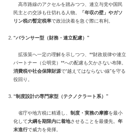
高市路線のアクセルを踏みつつ、連立与党や国民
民主との交渉も仕切れる人物。
「年収の壁」やガソ
リン税の暫定税率
で政治決着を急ぐ際に有利。
“バランサー型（財務・連立配慮）”
拡張策へ一定の理解を示しつつ、**財政規律や連立
パートナー（公明党）**への配慮も欠かさない布陣。
消費税や社会保障財源
で“越えてはならない線”を守る
役回り。
“制度設計の専門家型（テクノクラート系）”
省庁や地方税に精通し、
制度・実務の摩擦
を最小
化して
大綱を期限内に着地
させることを最優先。
年
末進行
で威力を発揮。