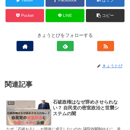
Pocket
LINE
コピー
きょうとぴをフォローする
きょうとぴ
関連記事
石破政権はなぜ辞めさせられな
政治
い？ 自民党の密室政治と世襲シ
ステムの闇
なぜ「石破おろし」が簡単に成立しないのか 議院内閣制ゆえに、首