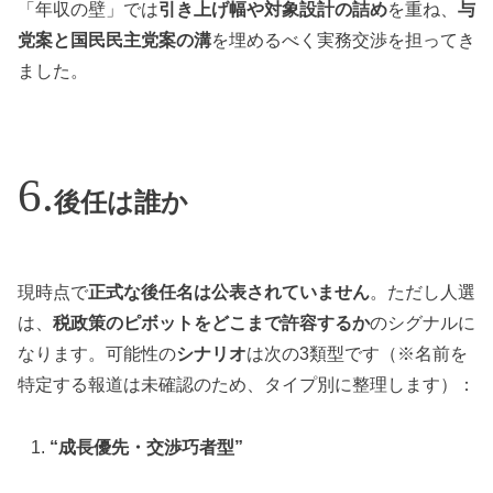
「年収の壁」では
引き上げ幅や対象設計の詰め
を重ね、
与
党案と国民民主党案の溝
を埋めるべく実務交渉を担ってき
ました。
後任は誰か
現時点で
正式な後任名は公表されていません
。ただし人選
は、
税政策のピボットをどこまで許容するか
のシグナルに
なります。可能性の
シナリオ
は次の3類型です（※名前を
特定する報道は未確認のため、タイプ別に整理します）：
“成長優先・交渉巧者型”