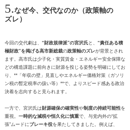
なぜ今、交代なのか（政策軸の
ズレ）
今回の交代劇は、
“財政規律派”の宮沢氏
と、
“責任ある積
極財政”を掲げる高市新総裁
の
政策軸のズレ
が背景とされ
ます。高市氏は少子化・実質賃金・エネルギー安全保障な
どの構造課題に前向きに財源を投じる姿勢を明確にしてお
り、**「年収の壁」見直しやエネルギー価格対策（ガソリ
ン税の暫定税率の扱い等）**で、よりスピード感ある政治
決着を志向すると見られます。
一方で、宮沢氏は
財源確保の確実性
や
制度の持続可能性
を
重視。
一時的な減税や恒久化に慎重
で、与党内外の“拡
張”ムードに
ブレーキ役
を果たしてきました。例えば、