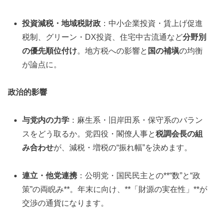
投資減税・地域税財政
：中小企業投資・賃上げ促進
税制、グリーン・DX投資、住宅中古流通など
分野別
の優先順位付け
。地方税への影響と
国の補塡
の均衡
が論点に。
政治的影響
与党内の力学
：麻生系・旧岸田系・保守系のバラン
スをどう取るか。党四役・閣僚人事と
税調会長の組
み合わせ
が、減税・増税の“振れ幅”を決めます。
連立・他党連携
：公明党・国民民主との**“数”と“政
策”の両睨み**。年末に向け、**「財源の実在性」**が
交渉の通貨になります。