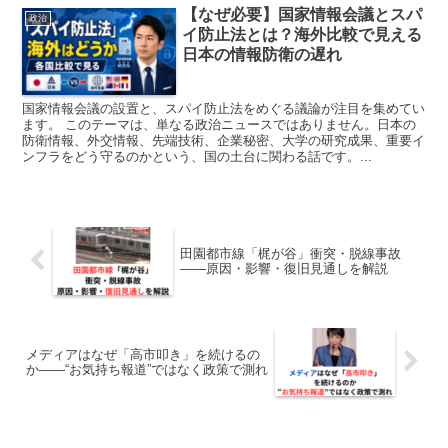
【なぜ必要】国家情報会議とスパ
政治
イ防止法とは？海外比較で見える
日本の情報防衛の遅れ
国家情報会議の設置と、スパイ防止法をめぐる議論が注目を集めてい
ます。 このテーマは、単なる政治ニュースではありません。日本の
防衛情報、外交情報、先端技術、企業秘密、大学の研究成果、重要イ
ンフラをどう守るのかという、国の土台に関わる話です。...
田園都市線「梶が谷」衝突・脱線事故
――原因・影響・復旧見通しを解説
メディアはなぜ「高市叩き」を続けるの
か――“お気持ち報道”ではなく政策で測れ