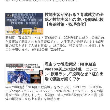
技能実習が変わる？育成就労の全
政治
貌と技能実習との違いを徹底比較
【失踪対策・監理強化】
新制度「育成就労」とは？ 育成就労は、2024年6月に成立・公布され
た改正法で新設される在留資格です。 人手不足の分野でおおむね3年
間の就労を通じて人材を育成し、終了後は「特定技能」へ橋渡しする
ことを狙います。 施行は公布（2024年...
理由５つ徹底解説！NHK紅白
エンタメ・芸能
×aespa炎上の全体像 ニンニ
ン“原爆ランプ”投稿なぜ？紅白出
場で議論が続くワケ
年末の風物詩「NHK紅白歌合戦」をめぐって、K-POPガールズグル
ープaespa（エスパ）のメンバー・NINGNING（ニンニン）さんの話
題が一気に拡散しました。 発端は、過去のSNS投稿で“キノコ雲（原
爆の爆発後に立ち上る雲）を連想させ...