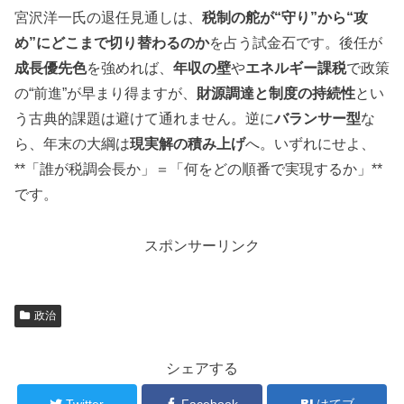
宮沢洋一氏の退任見通しは、
税制の舵が“守り”から“攻
め”にどこまで切り替わるのか
を占う試金石です。後任が
成長優先色
を強めれば、
年収の壁
や
エネルギー課税
で政策
の“前進”が早まり得ますが、
財源調達と制度の持続性
とい
う古典的課題は避けて通れません。逆に
バランサー型
な
ら、年末の大綱は
現実解の積み上げ
へ。いずれにせよ、
**「誰が税調会長か」＝「何をどの順番で実現するか」**
です。
スポンサーリンク
政治
シェアする
Twitter
Facebook
はてブ