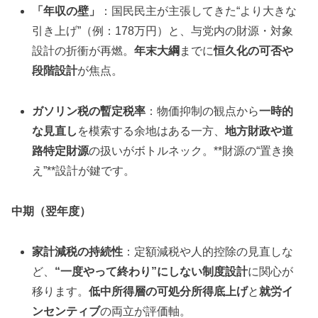
「年収の壁」
：国民民主が主張してきた“より大きな
引き上げ”（例：178万円）と、与党内の財源・対象
設計の折衝が再燃。
年末大綱
までに
恒久化の可否や
段階設計
が焦点。
ガソリン税の暫定税率
：物価抑制の観点から
一時的
な見直し
を模索する余地はある一方、
地方財政や道
路特定財源
の扱いがボトルネック。**財源の“置き換
え”**設計が鍵です。
中期（翌年度）
家計減税の持続性
：定額減税や人的控除の見直しな
ど、
“一度やって終わり”にしない制度設計
に関心が
移ります。
低中所得層の可処分所得底上げ
と
就労イ
ンセンティブ
の両立が評価軸。