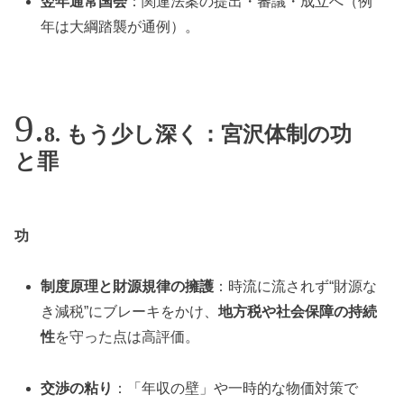
翌年通常国会
：関連法案の提出・審議・成立へ（例
年は大綱踏襲が通例）。
8. もう少し深く：宮沢体制の功
と罪
功
制度原理と財源規律の擁護
：時流に流されず“財源な
き減税”にブレーキをかけ、
地方税や社会保障の持続
性
を守った点は高評価。
交渉の粘り
：「年収の壁」や一時的な物価対策で