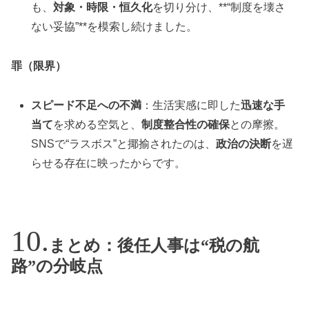
も、
対象・時限・恒久化
を切り分け、**“制度を壊さ
ない妥協”**を模索し続けました。
罪（限界）
スピード不足への不満
：生活実感に即した
迅速な手
当て
を求める空気と、
制度整合性の確保
との摩擦。
SNSで“ラスボス”と揶揄されたのは、
政治の決断
を遅
らせる存在に映ったからです。
まとめ：後任人事は“税の航
路”の分岐点