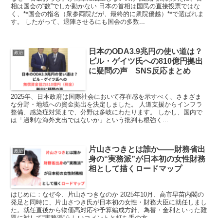
相は国会の“数”でしか動かない 日本の首相は国民の直接投票ではな
く、**国会の指名（衆参両院だが、最終的に衆院優越）**で選ばれま
す。 したがって、退陣させるにも国会の多数...
日本のODA3.9兆円の使い道は？
政治
ビル・ゲイツ氏への810億円拠出
に疑問の声 SNS反応まとめ
2025年、日本政府は国際社会において存在感を示すべく、さまざま
な分野・地域への資金拠出を決定しました。 人道支援からインフラ
整備、感染症対策まで、分野は多岐にわたります。 しかし、国内で
は「過剰な海外支出ではないか」という批判も根強く...
片山さつきとは誰か――財務省出
政治
身の“実務派”が日本初の女性財務
相として描くロードマップ
はじめに：なぜ今、片山さつきなのか 2025年10月、高市早苗内閣の
発足と同時に、片山さつき氏が日本初の女性・財務大臣に就任しまし
た。就任直後から物価高対応や予算編成方針、為替・金利といった難
題に対して“実務派”らしいコメントと打ち手の方...