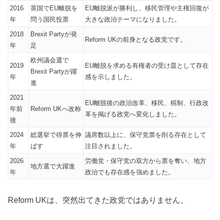
2016
英国でEU離脱を
EU離脱派が勝利し、移民管理や主権回復が
年
問う国民投票
大きな政治テーマになりました。
2018
Brexit Partyが発
Reform UKの前身となる政党です。
年
足
欧州議会選で
2019
EU離脱を求める有権者の受け皿として存在
Brexit Partyが躍
年
感を示しました。
進
2021
EU離脱後の政治改革、移民、税制、行政改
年前
Reform UKへ改称
革を掲げる政党へ変化しました。
後
2024
総選挙で得票を伸
議席数以上に、保守党票を削る存在として
年
ばす
注目されました。
2026
労働党・保守党の双方から票を奪い、地方
地方選で大躍進
年
政治でも存在感を強めました。
Reform UKは、突然出てきた政党ではありません。