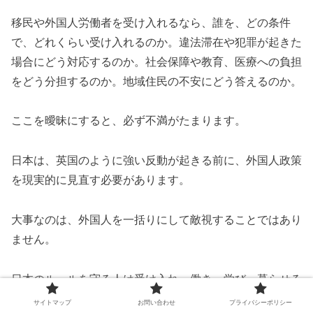
移民や外国人労働者を受け入れるなら、誰を、どの条件
で、どれくらい受け入れるのか。違法滞在や犯罪が起きた
場合にどう対応するのか。社会保障や教育、医療への負担
をどう分担するのか。地域住民の不安にどう答えるのか。
ここを曖昧にすると、必ず不満がたまります。
日本は、英国のように強い反動が起きる前に、外国人政策
を現実的に見直す必要があります。
大事なのは、外国人を一括りにして敵視することではあり
ません。
日本のルールを守る人は受け入れ、働き、学び、暮らせる
環境を整える。一方で、違法滞在、犯罪、制度悪用、地域
サイトマップ
お問い合わせ
プライバシーポリシー