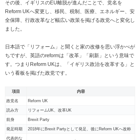
その後、イギリスのEU離脱が進んだことで、党名を
Reform UKへ変更し、移民、税制、医療、エネルギー、安
全保障、行政改革など幅広い政策を掲げる政党へと変化し
ました。
日本語で「リフォーム」と聞くと家の改修を思い浮かべが
ちですが、英語のreformは「改革」「刷新」という意味で
す。つまりReform UKは、「イギリス政治を改革する」と
いう看板を掲げた政党です。
項目
内容
政党名
Reform UK
読み方
リフォームUK、改革UK
前身
Brexit Party
発足時期
2018年にBrexit Partyとして発足、後にReform UKへ改称
代表的な