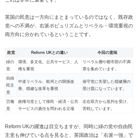
英国の民意は一方向にまとまっているのではなく、既存政
党への不満が、右派ポピュリズムとリベラル・環境重視の
両方向に分かれているということです。
政党
Reform UKとの違い
今回の意味
緑の
環境、多文化、公共サービス、人
リベラル層や都市部の不満
党
権を重視
票を集めています。
自由
中道リベラル、欧州との関係改
保守党に失望した穏健層の
民主
善、穏健な改革を重視
受け皿になっています。
党
労働
政権与党として移民・経済・公共
左右双方から批判を受け、
党
サービスの責任を問われる立場
苦戦しています。
Reform UKの躍進は目立ちますが、同時に緑の党や自由民
主党も伸びている点を見ると、英国政治は「右派一強」で