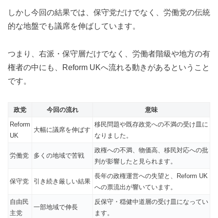
しかし今回の結果では、保守党だけでなく、労働党の伝統
的な地盤でも議席を伸ばしています。
つまり、右派・保守層だけでなく、労働者階級や地方の有
権者の中にも、Reform UKへ流れる動きがあるということ
です。
政党
今回の流れ
意味
Reform
移民問題や既存政党への不満の受け皿に
大幅に議席を伸ばす
UK
なりました。
政権への不満、物価高、移民対応への批
労働党
多くの地域で苦戦
判が影響したと見られます。
長年の政権運営への失望と、Reform UK
保守党
引き続き厳しい結果
への票流出が響いています。
自由民
反保守・穏健中道層の受け皿になってい
一部地域で伸長
主党
ます。