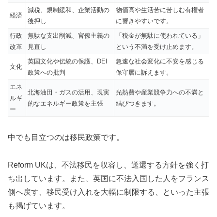
減税、規制緩和、企業活動の
物価高や生活苦に苦しむ有権者
経済
後押し
に響きやすいです。
行政
無駄な支出削減、官僚主義の
「税金が無駄に使われている」
改革
見直し
という不満を受け止めます。
英国文化や伝統の保護、DEI
急速な社会変化に不安を感じる
文化
政策への批判
保守層に訴えます。
エネ
北海油田・ガスの活用、現実
光熱費や産業競争力への不満と
ルギ
的なエネルギー政策を主張
結びつきます。
ー
中でも目立つのは移民政策です。
Reform UKは、不法移民を収容し、送還する方針を強く打
ち出しています。また、英国に不法入国した人をフランス
側へ戻す、移民受け入れを大幅に制限する、といった主張
も掲げています。