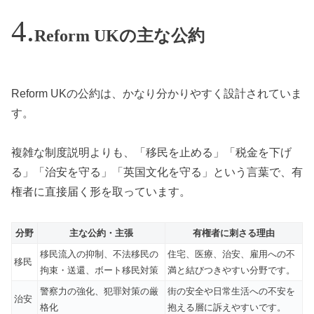
Reform UKの主な公約
Reform UKの公約は、かなり分かりやすく設計されていま
す。
複雑な制度説明よりも、「移民を止める」「税金を下げ
る」「治安を守る」「英国文化を守る」という言葉で、有
権者に直接届く形を取っています。
分野
主な公約・主張
有権者に刺さる理由
移民流入の抑制、不法移民の
住宅、医療、治安、雇用への不
移民
拘束・送還、ボート移民対策
満と結びつきやすい分野です。
警察力の強化、犯罪対策の厳
街の安全や日常生活への不安を
治安
格化
抱える層に訴えやすいです。