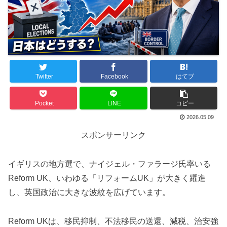
Twitter
Facebook
はてブ
Pocket
LINE
コピー
2026.05.09
スポンサーリンク
イギリスの地方選で、ナイジェル・ファラージ氏率いる
Reform UK、いわゆる「リフォームUK」が大きく躍進
し、英国政治に大きな波紋を広げています。
Reform UKは、移民抑制、不法移民の送還、減税、治安強