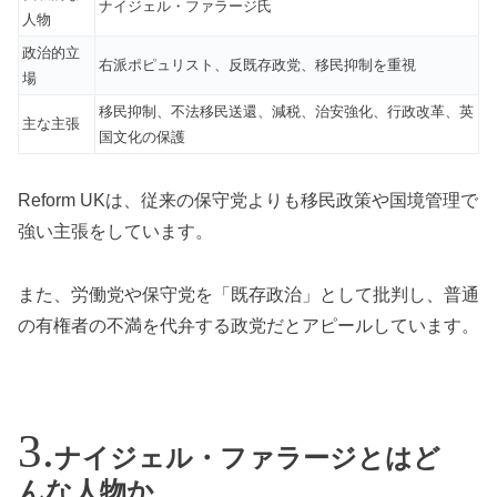
ナイジェル・ファラージ氏
人物
政治的立
右派ポピュリスト、反既存政党、移民抑制を重視
場
移民抑制、不法移民送還、減税、治安強化、行政改革、英
主な主張
国文化の保護
Reform UKは、従来の保守党よりも移民政策や国境管理で
強い主張をしています。
また、労働党や保守党を「既存政治」として批判し、普通
の有権者の不満を代弁する政党だとアピールしています。
ナイジェル・ファラージとはど
んな人物か