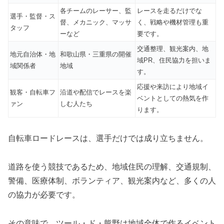
各チームのレーサー、監
レースを走るだけでな
選手・監督・ス
督、メカニック、マッサ
く、戦略や機材管理も重
タッフ
ーなど
要です。
交通整理、観光案内、地
地元自治体・地
和歌山県・三重県の開催
域PR、住民協力を担いま
域関係者
地域
す。
応援や来訪により地域イ
観客・自転車フ
沿道や配信でレースを楽
ベントとしての熱気を作
ァン
しむ人たち
ります。
自転車ロードレースは、選手だけでは成り立ちません。
道路を使う競技であるため、地域住民の理解、交通規制、
警備、医療体制、ボランティア、観光案内など、多くの人
の協力が必要です。
その意味で、ツール・ド・熊野は地域全体で作るイベント