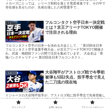
イカーズにとっては、シリーズ初戦を落とす黒星発進です。その中で
存在感を見せたのが、先発出場した八村塁選手で...
フルコンタクト空手日本一決定戦
スポーツ
とは？京王アリーナTOKYO開催
で注目される理由
フルコンタクト空手の日本一を決める大会として、「第10回全日本
フルコンタクト空手道選手権大会」が京王アリーナTOKYOで開催さ
れ、武道・格闘技ファンの間で注目を集めています。 大会名は「骨
髄バンクチャリティー 第10回全日本フルコンタクト...
大谷翔平がアストロズ戦で今季初
スポーツ
被弾も5回2失点、投手専念で見え
た二刀流の現在地
ドジャースの大谷翔平投手が、アストロズ戦に投手専念で先発登板し
ました。 この日は打者としては出場せず、マウンドに集中する形で
の起用となりました。前日の試合まで打撃面で苦しい状態が続いてい
たこともあり、ロバーツ監督が大谷選手に投球へ集中する...
サイトマップ
お問い合わせ
プライバシーポリシー