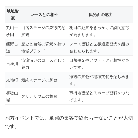
地域資
レースとの相性
観光面の魅力
源
丸山千
山岳ステージの象徴的な
棚田の絶景をきっかけに訪問意欲
枚田
景観
が高まります。
熊野古
歴史と自然の背景を持つ
レース観戦と世界遺産観光を組み
道
地域ブランド
合わせられます。
清流沿いのコースとして
自然観光やアウトドアと相性が良
古座川
魅力
いです。
海辺の景色や地域文化を楽しめま
太地町
最終ステージの舞台
す。
和歌山
市街地観光とスポーツ観戦をつな
クリテリウムの舞台
城
げます。
地方イベントでは、単発の集客で終わらせないことが大切
です。