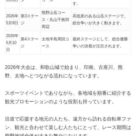
す。
熊野山岳コー
2026年
第3ステー
高低差のある山岳ステージで、
ス・丸山千枚田
5月9日
ジ
総合争いが大きく動きます。
周辺
2026年
第4ステー
太地半島周回コ
最終ステージとして、総合優勝
5月10
ジ
ース
争いの決着が注目されます。
日
2026年大会は、和歌山城で始まり、印南、古座川、熊
野、太地へとつながる流れになっています。
スポーツイベントでありながら、各地域を順番に紹介する
観光プロモーションのような役割も持っています。
沿道で応援する地元の人たち、遠方から訪れる自転車ファ
ン、観光と合わせて楽しむ人たちにとって、レース期間は
熊野地域全体が大きな舞台になります。