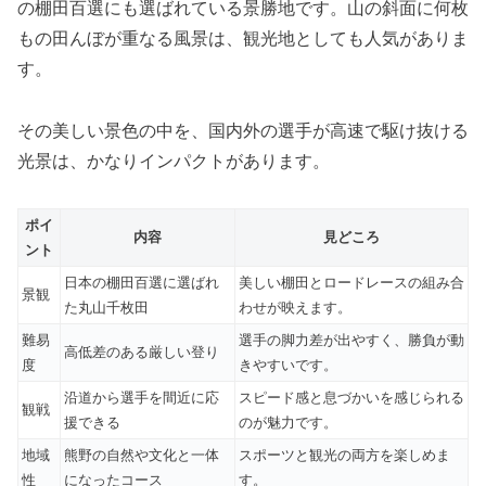
の棚田百選にも選ばれている景勝地です。山の斜面に何枚
もの田んぼが重なる風景は、観光地としても人気がありま
す。
その美しい景色の中を、国内外の選手が高速で駆け抜ける
光景は、かなりインパクトがあります。
ポイ
内容
見どころ
ント
日本の棚田百選に選ばれ
美しい棚田とロードレースの組み合
景観
た丸山千枚田
わせが映えます。
難易
選手の脚力差が出やすく、勝負が動
高低差のある厳しい登り
度
きやすいです。
沿道から選手を間近に応
スピード感と息づかいを感じられる
観戦
援できる
のが魅力です。
地域
熊野の自然や文化と一体
スポーツと観光の両方を楽しめま
性
になったコース
す。