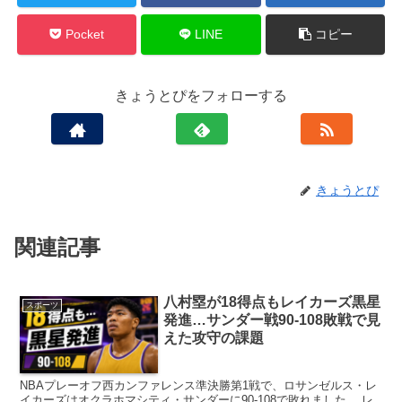
Pocket
LINE
コピー
きょうとぴをフォローする
きょうとぴ
関連記事
八村塁が18得点もレイカーズ黒星
スポーツ
発進…サンダー戦90-108敗戦で見
えた攻守の課題
NBAプレーオフ西カンファレンス準決勝第1戦で、ロサンゼルス・レ
イカーズはオクラホマシティ・サンダーに90-108で敗れました。 レ