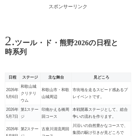
スポンサーリンク
ツール・ド・熊野2026の日程と
時系列
日程
ステージ
主な舞台
見どころ
和歌山城
2026年
和歌山市・和歌
市街地を走るスピード感あるプ
クリテリ
5月6日
山城周辺
レイベントです。
ウム
2026年
第1ステー
印南かえる橋周
本戦開幕ステージとして、総合
5月7日
ジ
回コース
争いの流れを作ります。
川沿いの自然豊かなコースで、
2026年
第2ステー
古座川清流周回
集団の駆け引きが見どころで
5月8日
ジ
コース