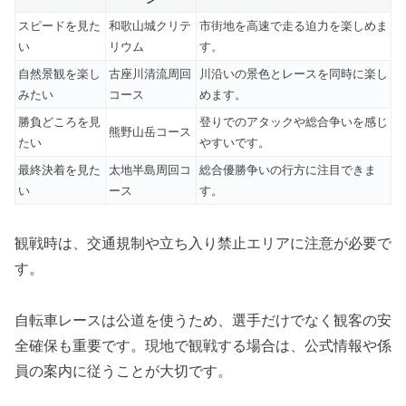
スピードを見た
和歌山城クリテ
市街地を高速で走る迫力を楽しめま
い
リウム
す。
自然景観を楽し
古座川清流周回
川沿いの景色とレースを同時に楽し
みたい
コース
めます。
勝負どころを見
登りでのアタックや総合争いを感じ
熊野山岳コース
たい
やすいです。
最終決着を見た
太地半島周回コ
総合優勝争いの行方に注目できま
い
ース
す。
観戦時は、交通規制や立ち入り禁止エリアに注意が必要で
す。
自転車レースは公道を使うため、選手だけでなく観客の安
全確保も重要です。現地で観戦する場合は、公式情報や係
員の案内に従うことが大切です。