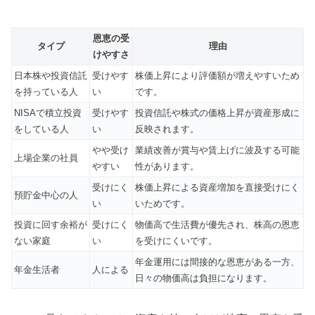
恩恵の受
タイプ
理由
けやすさ
日本株や投資信託
受けやす
株価上昇により評価額が増えやすいため
を持っている人
い
です。
NISAで積立投資
受けやす
投資信託や株式の価格上昇が資産形成に
をしている人
い
反映されます。
やや受け
業績改善が賞与や賃上げに波及する可能
上場企業の社員
やすい
性があります。
受けにく
株価上昇による資産増加を直接受けにく
預貯金中心の人
い
いためです。
投資に回す余裕が
受けにく
物価高で生活費が優先され、株高の恩恵
ない家庭
い
を受けにくいです。
年金運用には間接的な恩恵がある一方、
年金生活者
人による
日々の物価高は負担になります。