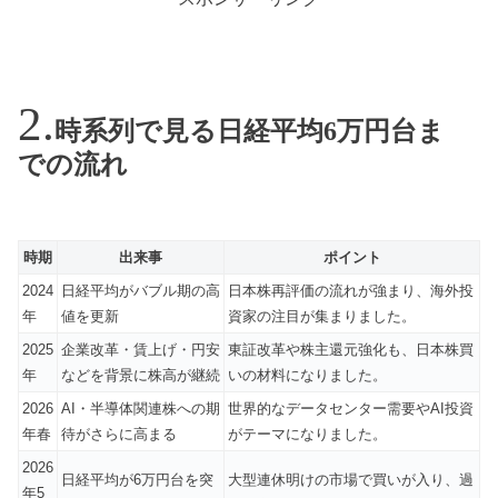
時系列で見る日経平均6万円台ま
での流れ
時期
出来事
ポイント
2024
日経平均がバブル期の高
日本株再評価の流れが強まり、海外投
年
値を更新
資家の注目が集まりました。
2025
企業改革・賃上げ・円安
東証改革や株主還元強化も、日本株買
年
などを背景に株高が継続
いの材料になりました。
2026
AI・半導体関連株への期
世界的なデータセンター需要やAI投資
年春
待がさらに高まる
がテーマになりました。
2026
日経平均が6万円台を突
大型連休明けの市場で買いが入り、過
年5