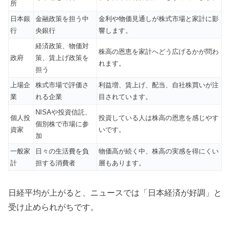
所
日本銀
金融政策を担う中
金利や物価見通しが株式市場と家計に影
行
央銀行
響します。
経済政策、物価対
株高の恩恵を家計へどう広げるかが問わ
政府
策、賃上げ政策を
れます。
担う
上場企
株式市場で評価さ
利益増、賃上げ、配当、自社株買いが注
業
れる企業
目されています。
NISAや投資信託、
個人投
投資している人は株高の恩恵を感じやす
個別株で市場に参
資家
いです。
加
一般家
日々の生活費を負
物価高が続く中、株高の実感を得にくい
計
担する消費者
層もあります。
日経平均が上がると、ニュースでは「日本経済が好調」と
受け止められがちです。