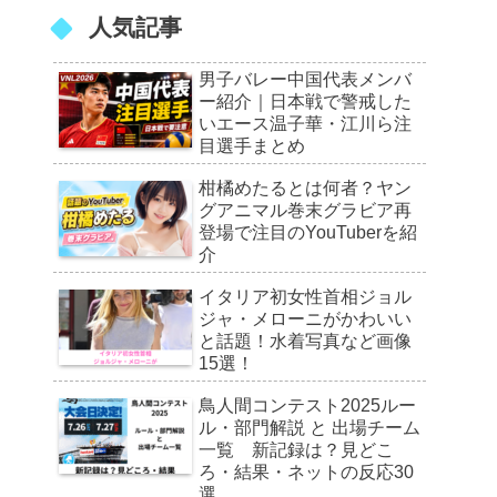
人気記事
男子バレー中国代表メンバ
ー紹介｜日本戦で警戒した
いエース温子華・江川ら注
目選手まとめ
柑橘めたるとは何者？ヤン
グアニマル巻末グラビア再
登場で注目のYouTuberを紹
介
イタリア初女性首相ジョル
ジャ・メローニがかわいい
と話題！水着写真など画像
15選！
鳥人間コンテスト2025ルー
ル・部門解説 と 出場チーム
一覧 新記録は？見どこ
ろ・結果・ネットの反応30
選