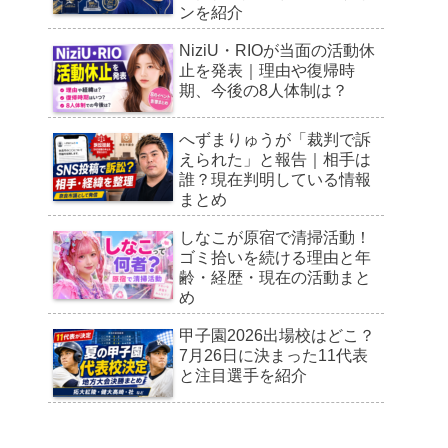
ンを紹介
NiziU・RIOが当面の活動休
止を発表｜理由や復帰時
期、今後の8人体制は？
へずまりゅうが「裁判で訴
えられた」と報告｜相手は
誰？現在判明している情報
まとめ
しなこが原宿で清掃活動！
ゴミ拾いを続ける理由と年
齢・経歴・現在の活動まと
め
甲子園2026出場校はどこ？
7月26日に決まった11代表
と注目選手を紹介