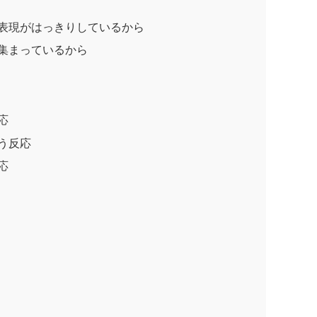
表現がはっきりしているから
集まっているから
応
う反応
応