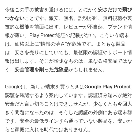
今後この手の被害を避けるには、とにかく
安さだけで飛び
つかない
ことです。激安、無名、説明が雑、無料視聴や裏
技的な機能を前面に出す、レビューが不自然、ブランド情
報が薄い、Play Protect認証の記載がない。こういう端末
は、価格以上に“情報の薄さ”が危険です。まともな製品
は、安さを売りにしていても、最低限の認証やサポート情
報は出します。そこが曖昧なものは、単なる格安品ではな
く、
安全管理を削った危険品
かもしれません。
Googleは、新しい端末を買うときは
Google Play Protect
認証
を確認するよう案内しています。認証済み端末が絶対
安全だと言い切ることはできませんが、少なくとも今回大
きく問題になったのは、そうした認証の外側にある端末群
です。安全の最低ラインすら通っていない製品を、安いか
らと家庭に入れる時代ではありません。