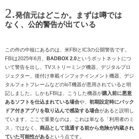
発信元はどこか。まずは噂では
なく、公的警告が出ている
この件の中核にあるのは、米FBIとIC3の公開警告です。
FBIは2025年6月、
BADBOX 2.0
というボットネットにつ
いて警告を出し、TVストリーミング機器、デジタルプロ
ジェクター、後付け車載インフォテインメント機器、デジ
タルフォトフレームなどのIoT機器が悪用されていると明
記しました。しかもFBIは、こうした機器が
購入前に悪意
あるソフトを仕込まれている場合
や、
初期設定時にバック
ドア付きアプリを取り込んで感染する場合
があると説明し
ています。ここで重要なのは、これは単なる「利用者のミ
ス」ではなく、
商品として流通する前から危険が内蔵され
ていた可能性がある
という点です。