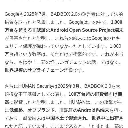
Googleも2025年7月、BADBOX 2.0の運営者に対して法的
措置を取ったと発表しました。Googleはこの中で、
1,000
万台を超える非認証のAndroid Open Source Project端末
が侵害されたと説明し、これらの端末にはGoogleのセキ
ュリティ保護が備わっていなかったとしています。1,000
万台超という数字は、それだけで衝撃的です。これが本当
なら、もはや「一部の怪しいガジェットの話」ではなく、
世界規模のサプライチェーン汚染
です。
さらにHUMAN Securityは2025年3月、BADBOX 2.0を大
規模な不正基盤として公表し、
100万台超の消費者向け機
器
に影響したと説明しました。HUMANは、この攻撃が主
に
低価格、オフブランド、非認証のAndroid系端末
を狙っ
ており、感染端末は
中国本土で製造され、世界中に出荷さ
れた
と記しています。ここまで来ると、「たまたま一部の