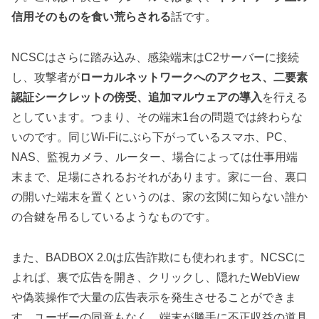
信用そのものを食い荒らされる
話です。
NCSCはさらに踏み込み、感染端末はC2サーバーに接続
し、攻撃者が
ローカルネットワークへのアクセス、二要素
認証シークレットの傍受、追加マルウェアの導入
を行える
としています。つまり、その端末1台の問題では終わらな
いのです。同じWi-Fiにぶら下がっているスマホ、PC、
NAS、監視カメラ、ルーター、場合によっては仕事用端
末まで、足場にされるおそれがあります。家に一台、裏口
の開いた端末を置くというのは、家の玄関に知らない誰か
の合鍵を吊るしているようなものです。
また、BADBOX 2.0は広告詐欺にも使われます。NCSCに
よれば、裏で広告を開き、クリックし、隠れたWebView
や偽装操作で大量の広告表示を発生させることができま
す。ユーザーの同意もなく、端末が勝手に不正収益の道具