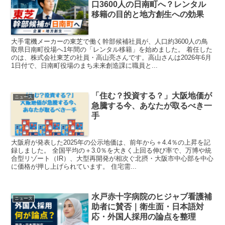
口3600人の日南町へ？レンタル
移籍の目的と地方創生への効果
大手電機メーカーの東芝で働く幹部候補社員が、人口約3600人の鳥
取県日南町役場へ1年間の「レンタル移籍」を始めました。 着任した
のは、株式会社東芝の社員・高山亮さんです。高山さんは2026年6月
1日付で、日南町役場のまち未来創造課に職員と...
「住む？投資する？」大阪地価が
ニュース
急騰する今、あなたが取るべき一
手
大阪府が発表した2025年の公示地価は、前年から＋4.4％の上昇を記
録しました。 全国平均の＋3.0％を大きく上回る伸び率で、万博や統
合型リゾート（IR）、大型再開発が相次ぐ北摂・大阪市中心部を中心
に価格が押し上げられています。 住宅需...
水戸赤十字病院のヒジャブ看護補
ニュース
助者に賛否｜衛生面・日本語対
応・外国人採用の論点を整理