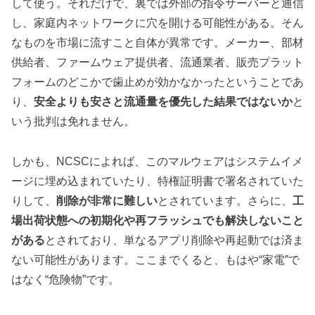
して使う。それだけで、裏では外部の指令サーバーと通信
し、家庭内ネットワークに穴を開ける可能性がある。そん
なものを市場に流すこと自体が異常です。メーカー、部材
供給者、ファームウェア提供者、流通業者、販売プラット
フォームのどこかで歯止めが効かなかったということであ
り、
安全よりも安さと流通量を優先した結果ではないか
と
いう批判は免れません。
しかも、NCSCによれば、このマルウェアはシステムイメ
ージに埋め込まれていたり、特権証明書で署名されていた
りして、
削除が非常に難しい
とされています。さらに、
工
場出荷状態への初期化や再フラッシュでも解決しないこと
がある
とされており、単なるアプリ削除や再起動では済ま
ない可能性があります。ここまでくると、もはや“家電”で
はなく“危険物”です。