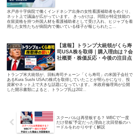
水戸赤十字病院で働くインドネシア出身の女性看護補助者をめぐり、
ネット上で議論が広がっています。 きっかけは、同院が特定技能の
在留資格を持つ外国人材を看護補助者として受け入れ、ヒジャブを着
用した女性たちが病院内で働いている様子が報じられたこ...
【速報】トランプ大統領がくら寿
ニュース
司USA株を取得｜購入理由は？会
社概要・株価反応・今後の注目点
トランプ米大統領が、回転寿司チェーン「くら寿司」の米国子会社で
あるKura Sushi USAの株式を取得していたことが明らかになり、投
資家やネット上で大きな話題になっています。 米政府倫理局が公開
した開示書類によると、トランプ氏は202...
スクーバルは再登板する？ WBCで“一度
だけ登板”予定だった理由と次回登板のハ
ードルをわかりやすく解説