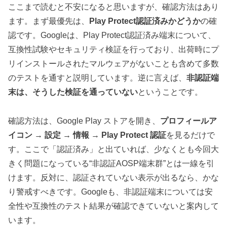
ここまで読むと不安になると思いますが、確認方法はあり
ます。まず最優先は、
Play Protect認証済みかどうか
の確
認です。Googleは、Play Protect認証済み端末について、
互換性試験やセキュリティ検証を行っており、出荷時にプ
リインストールされたマルウェアがないことも含めて多数
のテストを通すと説明しています。逆に言えば、
非認証端
末は、そうした検証を通っていない
ということです。
確認方法は、Google Play ストアを開き、
プロフィールア
イコン → 設定 → 情報 → Play Protect 認証
を見るだけで
す。ここで「認証済み」と出ていれば、少なくとも今回大
きく問題になっている“非認証AOSP端末群”とは一線を引
けます。反対に、認証されていない表示が出るなら、かな
り警戒すべきです。Googleも、非認証端末については安
全性や互換性のテスト結果が確認できていないと案内して
います。