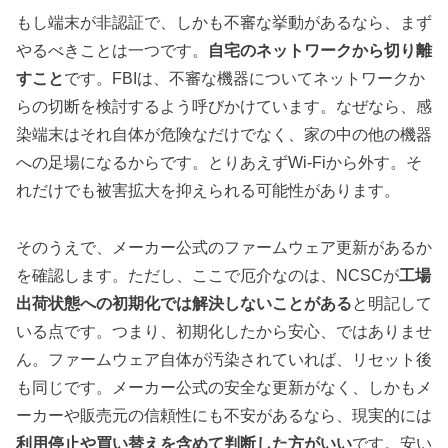
もし端末が非認証で、しかも不審な挙動があるなら、まず
やるべきことは一つです。
自宅のネットワークから切り離
すこと
です。FBIは、不審な機器についてネットワークか
らの切断を検討するよう呼びかけています。なぜなら、感
染端末はそれ自体が危険なだけでなく、家の中の他の機器
への足場になるからです。とりあえずWi-Fiから外す。そ
れだけでも被害拡大を抑えられる可能性があります。
そのうえで、メーカー公式のファームウェア更新があるか
を確認します。ただし、ここで厄介なのは、NCSCが
工場
出荷状態への初期化では解決しないことがある
と明記して
いる点です。つまり、初期化したから安心、ではありませ
ん。ファームウェア自体が汚染されていれば、リセット後
も同じです。メーカー公式の安全な更新がなく、しかもメ
ーカーや販売元の信頼性にも不安があるなら、現実的には
利用停止や買い替えを含めて判断した方がいい
です。安い