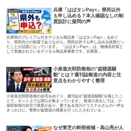
兵庫「はばタンPay+」県民以外
ニュース
も申し込める？本人確認なしの制
度設計に疑問の声
兵庫県のプレミアム付きデジタル商品券「はばタンPay+」をめぐ
り、県民向けの制度でありながら、県民以外でも申し込める状態だっ
たことが話題になっています。 「はばタンPay+」は、物価高対策と
して実施されているデジタル商品券事業です。兵庫県...
小泉進次郎防衛相の“盗聴器騒
ニュース
動”とは？週刊誌報道の内容と注
意点をわかりやすく整理
小泉進次郎防衛相の自宅をめぐり、週刊誌が“盗聴器騒動”を報じたこ
とで、ネット上でも関心が集まっています。 報道の見出しでは、小
泉防衛相の自宅で異変があり、妻である滝川クリステルさんの一声を
きっかけに、警察が盗聴器の捜索を行ったとされていま...
なぜ東芝の幹部候補・高山亮が人
ニュース