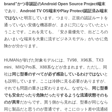
brand”かつ非認証のAndroid Open Source Project端末
であり、
Android TV OS端末やPlay Protect認証済み端末
ではない
と明言しています。つまり、正規の認証ルートを
通っていない安価な機器群が、まさに穴になっていたとい
うことです。これを見ても、「安さ最優先で、出どころの
あいまいな端末を大量に流すビジネスモデル」がいかに危
険かが分かります。
HUMANが挙げた対象モデルには、TV98、X96系、TX3
mini、MXQ Pro系、X88系などが含まれます。ただし、同
社は
同じ型番のすべてが必ず感染しているわけではない
と
も説明しています。ここは冷静に見る必要がありますが、
それでも問題の重さは変わりません。なぜなら、
同じ型番
でも安全だったり危険だったりするような流通状態そのも
のが異常
だからです。買う側から見れば、型番が同じなら
同じ製品だと思うのが普通です。そこにロット差や流通経