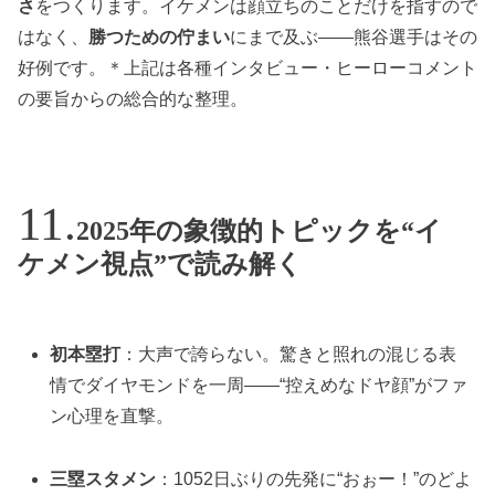
さ
をつくります。イケメンは顔立ちのことだけを指すので
はなく、
勝つための佇まい
にまで及ぶ——熊谷選手はその
好例です。＊上記は各種インタビュー・ヒーローコメント
の要旨からの総合的な整理。
2025年の象徴的トピックを“イ
ケメン視点”で読み解く
初本塁打
：大声で誇らない。驚きと照れの混じる表
情でダイヤモンドを一周——“控えめなドヤ顔”がファ
ン心理を直撃。
三塁スタメン
：1052日ぶりの先発に“おぉー！”のどよ