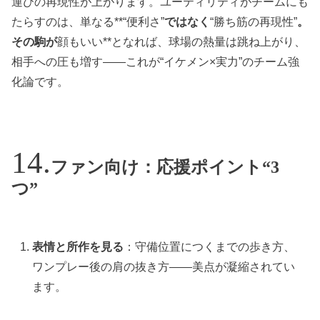
運びの再現性が上がります。ユーティリティがチームにも
たらすのは、単なる**“便利さ”
ではなく
“勝ち筋の再現性”
。
その駒が
顔もいい**となれば、球場の熱量は跳ね上がり、
相手への圧も増す——これが“イケメン×実力”のチーム強
化論です。
ファン向け：応援ポイント“3
つ”
表情と所作を見る
：守備位置につくまでの歩き方、
ワンプレー後の肩の抜き方——美点が凝縮されてい
ます。