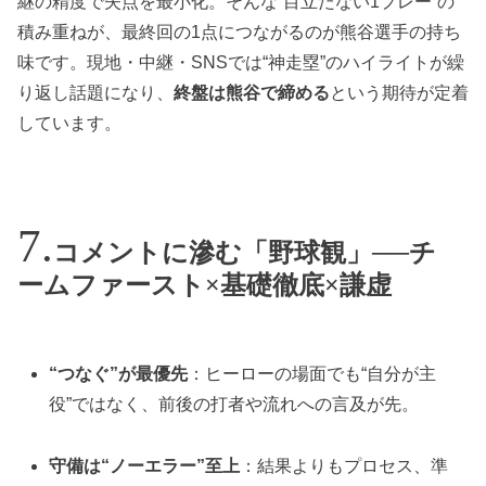
継の精度で失点を最小化。そんな“目立たない1プレー”の
積み重ねが、最終回の1点につながるのが熊谷選手の持ち
味です。現地・中継・SNSでは“神走塁”のハイライトが繰
り返し話題になり、
終盤は熊谷で締める
という期待が定着
しています。
コメントに滲む「野球観」──チ
ームファースト×基礎徹底×謙虚
“つなぐ”が最優先
：ヒーローの場面でも“自分が主
役”ではなく、前後の打者や流れへの言及が先。
守備は“ノーエラー”至上
：結果よりもプロセス、準