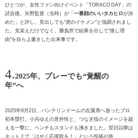
ひとつが、女性ファン向けイベント「TORACO DAY」の
試合後。矢野監督（当時）が「
一番顔のいいタカヒロ
が決
めた」と評し、見出しでも“虎のイケメン”と強調されまし
た。見栄えだけでなく、勝負所で結果を出して“推し理
由”を自ら上書きした出来事です。
2025年、プレーでも“覚醒の
年”へ
2025年9月2日、バンテリンドームの左翼席へ放ったプロ
初本塁打。小兵ゆえの意外性と、つなぎ役のイメージを超
える一撃に、ベンチもスタンドも沸きました。翌日以降は
ネット上で「はやく応援歌を！」という投稿が急