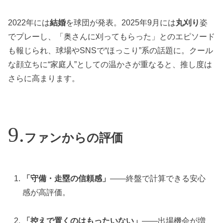
2022年には
結婚
を球団が発表。2025年9月には
丸刈り
姿
でプレーし、「奥さんに刈ってもらった」とのエピソード
も報じられ、球場やSNSで“ほっこり”系の話題に。クール
な顔立ちに“家庭人”としての温かさが重なると、推し度は
さらに高まります。
ファンからの評価
「守備・走塁の信頼感」
——終盤で計算できる安心
感が高評価。
「控えで置くのはもったいない」
——出場機会が増