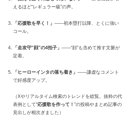
えるほど“レギュラー級”の声。
「応援歌を早く！」
——初本塁打以降、とくに強い
コール。
「走攻守“顔”の4拍子」
——“顔”も含めて推す文脈が
定着。
「ヒーローインタの落ち着き」
——謙虚なコメント
で好感度アップ。
（Xやリアルタイム検索のトレンドを総覧。抜粋の代
表例として“
応援歌を作って！
”の投稿やまとめ記事の
見出しが相次ぎました）