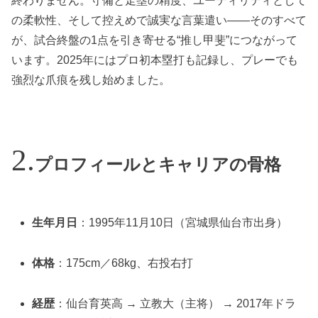
終わりません。守備と走塁の精度、ユーティリティとして
の柔軟性、そして控えめで誠実な言葉遣い——そのすべて
が、試合終盤の1点を引き寄せる“推し甲斐”につながって
います。2025年にはプロ初本塁打も記録し、プレーでも
強烈な爪痕を残し始めました。
プロフィールとキャリアの骨格
生年月日
：1995年11月10日（宮城県仙台市出身）
体格
：175cm／68kg、右投右打
経歴
：仙台育英高 → 立教大（主将） → 2017年ドラ