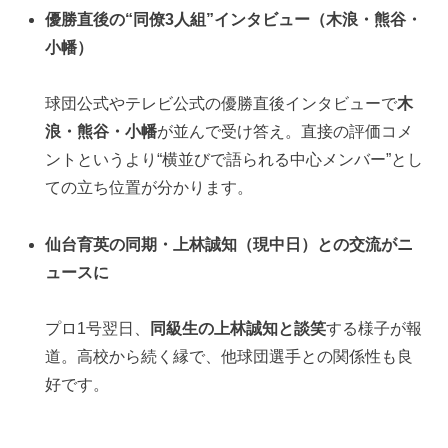
優勝直後の“同僚3人組”インタビュー（木浪・熊谷・
小幡）
球団公式やテレビ公式の優勝直後インタビューで
木
浪・熊谷・小幡
が並んで受け答え。直接の評価コメ
ントというより“横並びで語られる中心メンバー”とし
ての立ち位置が分かります。
仙台育英の同期・上林誠知（現中日）との交流がニ
ュースに
プロ1号翌日、
同級生の上林誠知と談笑
する様子が報
道。高校から続く縁で、他球団選手との関係性も良
好です。