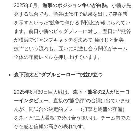
2025年8月、
遊撃のポジション争いが白熱
。小幡が先
発する試合でも、熊谷は代打で結果を出して存在感
を示すといった“競争で伸びる”関係性が報じられてい
ます。前日小幡のビッグプレーに対し、翌日に**熊谷
が横浜でジャンプキャッチを決めて“負けじと超美
技”**という流れも。互いに刺激し合う関係がチーム
全体の守備レベルを押し上げています。
森下翔太と“ダブルヒーロー”で並び立つ
2025年8月30日巨人戦は、
森下・熊谷の2人がヒーロ
ーインタビュー
。直接の“熊谷評”の台詞は出ていませ
んが、同試合の決定的プレー（打撃と終盤の守備）
を森下と“二人看板”で分け合う扱いは、チーム内での
存在感と信頼の高さの表れです。