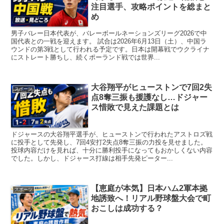
注目選手、攻略ポイントを総まと
め
男子バレー日本代表が、バレーボールネーションズリーグ2026で中
国代表との一戦を迎えます。 試合は2026年6月13日（土）、中国ラ
ウンドの第3戦として行われる予定です。日本は開幕戦でウクライナ
にストレート勝ちし、続くポーランド戦では世界...
大谷翔平がヒューストンで7回2失
スポーツ
点8奪三振も援護なし…ドジャー
ス惜敗で見えた課題とは
ドジャースの大谷翔平選手が、ヒューストンで行われたアストロズ戦
に投手として先発し、7回4安打2失点8奪三振の力投を見せました。
投球内容だけを見れば、十分に勝利投手になってもおかしくない内容
でした。しかし、ドジャース打線は相手先発ピーター...
【恵庭が本気】日本ハム2軍本拠
スポーツ
地誘致へ！リアル野球盤大会で町
おこしは成功する？