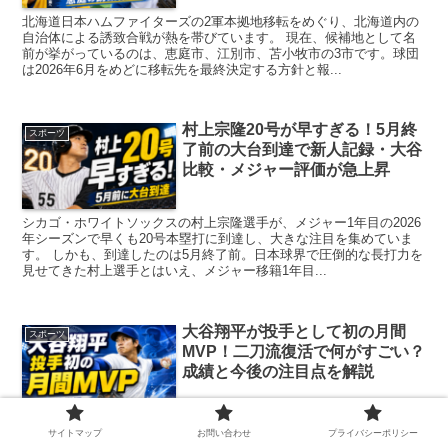
北海道日本ハムファイターズの2軍本拠地移転をめぐり、北海道内の
自治体による誘致合戦が熱を帯びています。 現在、候補地として名
前が挙がっているのは、恵庭市、江別市、苫小牧市の3市です。球団
は2026年6月をめどに移転先を最終決定する方針と報...
村上宗隆20号が早すぎる！5月終
スポーツ
了前の大台到達で新人記録・大谷
比較・メジャー評価が急上昇
シカゴ・ホワイトソックスの村上宗隆選手が、メジャー1年目の2026
年シーズンで早くも20号本塁打に到達し、大きな注目を集めていま
す。 しかも、到達したのは5月終了前。日本球界で圧倒的な長打力を
見せてきた村上選手とはいえ、メジャー移籍1年目...
大谷翔平が投手として初の月間
スポーツ
MVP！二刀流復活で何がすごい？
成績と今後の注目点を解説
大谷翔平選手が、またひとつ大きな話題を作りました。 ロサンゼル
サイトマップ
お問い合わせ
プライバシーポリシー
ス・ドジャースの大谷翔平選手が、3・4月のナ・リーグ投手部門で