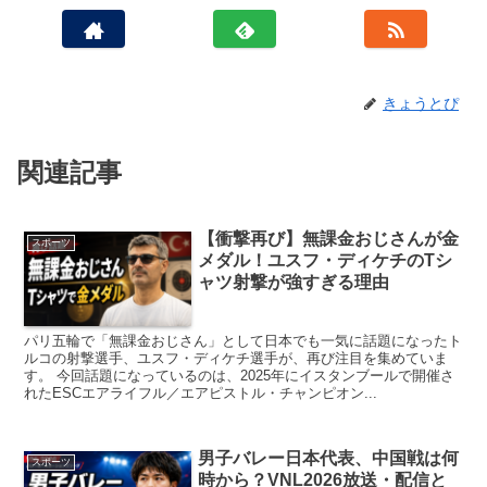
きょうとぴ
関連記事
【衝撃再び】無課金おじさんが金
スポーツ
メダル！ユスフ・ディケチのTシ
ャツ射撃が強すぎる理由
パリ五輪で「無課金おじさん」として日本でも一気に話題になったト
ルコの射撃選手、ユスフ・ディケチ選手が、再び注目を集めていま
す。 今回話題になっているのは、2025年にイスタンブールで開催さ
れたESCエアライフル／エアピストル・チャンピオン...
男子バレー日本代表、中国戦は何
スポーツ
時から？VNL2026放送・配信と