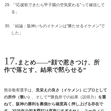
「“応援歌できたら甲子園の空気変わる”って確信して
る」
「結論：阪神いちのイケメンは“勝たせるイケメン”で
した」
まとめ——“顔で惹きつけ、所
作で落とす、結果で黙らせる”
熊谷敬宥選手は、
見栄えの良さ（イケメン）にプロとして
の所作（整い）
、そして**勝負所での結果（説得力）
を重
ねて、阪神の勝利を裏側から確度高く押し上げる存在で
す。2025年の初本塁打は序章にすぎません。ユーティリ