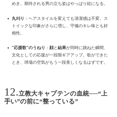
めき。期待される男の立ち姿はやっぱり絵になる。
丸刈り
：ヘアスタイルを変えても清潔感は不変。ス
トイックな印象がさらに増し、守備のキレ味とも好
相性。
“応援歌”のうねり
：
顔
と
結果
が同時に跳ねた瞬間、
文化としての応援が一段階ギアアップ。歌ができた
とき、球場の空気がもう一段美しくなるはずです。
立教大キャプテンの血統──“上
手い”の前に“整っている”