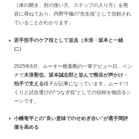
（体の開き、肘の使い方、ステップの入り方）を熊
谷に尋ねており、内野守備の“先生役”として信頼され
ていることがわかります。
若手投手のケア役として並走（木浪・坂本と一緒
に）
2025年6月、ルーキー椎葉剛の一軍デビュー日。ベン
チで
木浪聖也、坂本誠志郎と並んで熊谷が声かけ・
拍手で支える
様子が記事になっています。ムードづ
くりと試合運びの“つなぎ役”としての信頼を物語るシ
ーンです。
小幡竜平との“良い意味でのせめぎ合い”が選手間評
価を高める