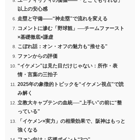
ユーティリティの価値——「どこでも守れる」
以上の安心感
走塁と守備——“神走塁”で流れを変える
コメントに滲む「野球観」──チームファースト
×基礎徹底×謙虚
こぼれ話：オン・オフの魅力も“推せる”
ファンからの評価
“イケメン”は見た目だけじゃない：所作・表
情・言葉の三拍子
2025年の象徴的トピックを“イケメン視点”で読
み解く
立教大キャプテンの血統──“上手い”の前に“整
っている”
「イケメン×実力」の相乗効果で、阪神はもっと
強くなる
ファン向け：応援ポイント“3つ”