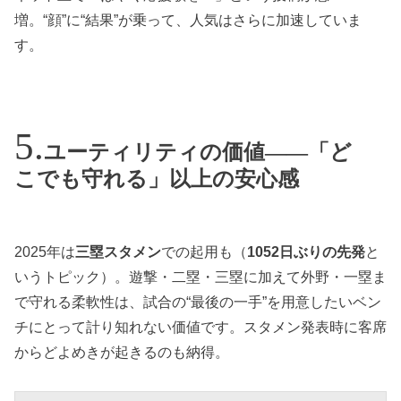
増。“顔”に“結果”が乗って、人気はさらに加速していま
す。
ユーティリティの価値——「ど
こでも守れる」以上の安心感
2025年は
三塁スタメン
での起用も（
1052日ぶりの先発
と
いうトピック）。遊撃・二塁・三塁に加えて外野・一塁ま
で守れる柔軟性は、試合の“最後の一手”を用意したいベン
チにとって計り知れない価値です。スタメン発表時に客席
からどよめきが起きるのも納得。