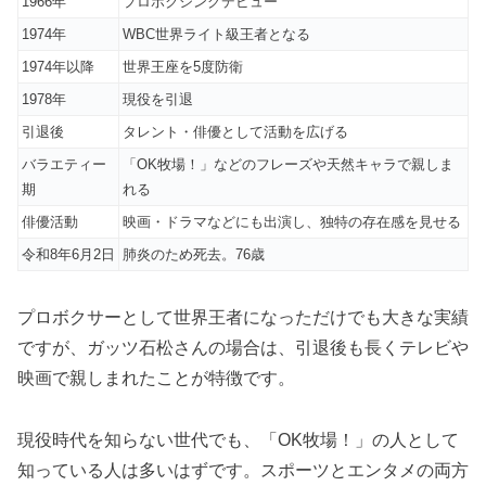
1966年
プロボクシングデビュー
1974年
WBC世界ライト級王者となる
1974年以降
世界王座を5度防衛
1978年
現役を引退
引退後
タレント・俳優として活動を広げる
バラエティー
「OK牧場！」などのフレーズや天然キャラで親しま
期
れる
俳優活動
映画・ドラマなどにも出演し、独特の存在感を見せる
令和8年6月2日
肺炎のため死去。76歳
プロボクサーとして世界王者になっただけでも大きな実績
ですが、ガッツ石松さんの場合は、引退後も長くテレビや
映画で親しまれたことが特徴です。
現役時代を知らない世代でも、「OK牧場！」の人として
知っている人は多いはずです。スポーツとエンタメの両方