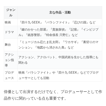
ジャン
主な作品・活動
ル
映画
『四十九-SEEK』『バラシファイト』『忍びの国』など
『鍵のかかった部屋』『貴族探偵』『記憶』『インビジブ
ドラマ
ル』『銭形警部』『特命係長 只野仁』など
『ミュージカル忍たま乱太郎』『ワカサギ』『裏切りのマ
舞台
ンション』『地図から消された島』など
アクシ
アクション、アクロバット、中国武術を生かした指導にも
ョン指
関わる
導
プロデ
映画『バラシファイト』や『四十九-SEEK』などでプロデ
ュース
ューサーとしても活動
俳優として出演するだけでなく、プロデューサーとして作
品作りに関わっている点も重要です。