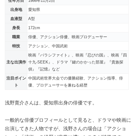
生年月日
1986年11月2日
出身地
愛知県
血液型
A型
身長
172cm
職業
俳優、アクション俳優、映画プロデューサー
特技
アクション、中国武術
映画『バラシファイト』、映画『忍びの国』、映画『四
主な出演作
十九-SEEK』、ドラマ『鍵のかかった部屋』『貴族探
偵』『記憶』など
注目ポイン
中国武術世界大会での優勝経験、アクション指導、俳
ト
優、プロデューサーを兼ねる経歴
浅野寛介さんは、愛知県出身の俳優です。
一般的な俳優プロフィールとして見ると、ドラマや映画に
出演してきた人物ですが、浅野さんの場合は「アクショ