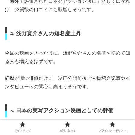
「海外で評価された日本発アクション映画」として広がれ
ば、公開後の口コミにも影響しそうです。
4. 浅野寛介さんの知名度上昇
今回の映画をきっかけに、浅野寛介さんの名前を初めて知
る人も増えるはずです。
経歴が濃い俳優だけに、映画公開前後で人物紹介記事やイ
ンタビューへの関心も高まりそうです。
5. 日本の実写アクション映画としての評価
『四十九-SEEK』が、アクション映画としてどのように
サイトマップ
お問い合わせ
プライバシーポリシー