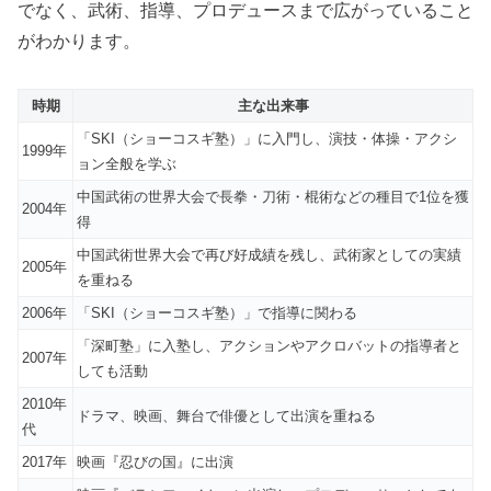
でなく、武術、指導、プロデュースまで広がっていること
がわかります。
時期
主な出来事
「SKI（ショーコスギ塾）」に入門し、演技・体操・アクシ
1999年
ョン全般を学ぶ
中国武術の世界大会で長拳・刀術・棍術などの種目で1位を獲
2004年
得
中国武術世界大会で再び好成績を残し、武術家としての実績
2005年
を重ねる
2006年
「SKI（ショーコスギ塾）」で指導に関わる
「深町塾」に入塾し、アクションやアクロバットの指導者と
2007年
しても活動
2010年
ドラマ、映画、舞台で俳優として出演を重ねる
代
2017年
映画『忍びの国』に出演