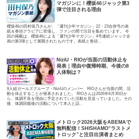
マガジンに！櫻坂46ジャック第3
弾で注目される理由
櫻坂46の田村保乃さんが、「週刊少年マガジン」22・23合併号の表
紙＆巻頭グラビアに登場し、ファンの間で注目を集めています。 今
回の掲載は、櫻坂46による「週刊少年マガジン」4号連続ジャック企
画の第3弾として展開されたものです。表紙と巻頭...
NiziU・RIOが当面の活動休止を
エンタメ・芸能
発表｜理由や復帰時期、今後の8
人体制は？
9人組ガールズグループ・NiziUのメンバー、RIOさんが当面の間、活
動を休止することが発表されました。 RIOさんは2026年6月30日か
ら、体調不良を理由に予定されていた活動を見送っていました。その
後、体調回復後の活動について本人と話...
メトロック2026大阪をABEMAで
エンタメ・芸能
無料配信！SHISHAMO“ラストメ
トロック”と注目出演者まとめ