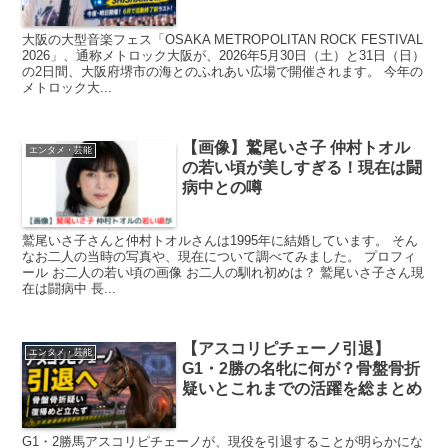
大阪の大型音楽フェス「OSAKA METROPOLITAN ROCK FESTIVAL
2026」、通称メトロック大阪が、2026年5月30日（土）と31日（日）
の2日間、大阪府堺市の海とのふれあい広場で開催されます。 今年の
メトロック大...
【画像】鷲尾いさ子 仲村トオル
エンタメ・芸能
の若い頃が美しすぎる！現在は闘
病中との噂
鷲尾いさ子さんと仲村トオルさんは1995年に結婚しています。 そん
なお二人の当時の写真や、現在について調べてみました。 プロフィ
ール お二人の若い頃の画像 お二人の馴れ初めは？ 鷲尾いさ子さん現
在は闘病中 長...
【アスコリピチェーノ引退】
エンタメ・芸能
G1・2勝の名牝に何が？骨盤骨折
疑いとこれまでの活躍を総まとめ
G1・2勝馬アスコリピチェーノが、現役を引退することが明らかにな