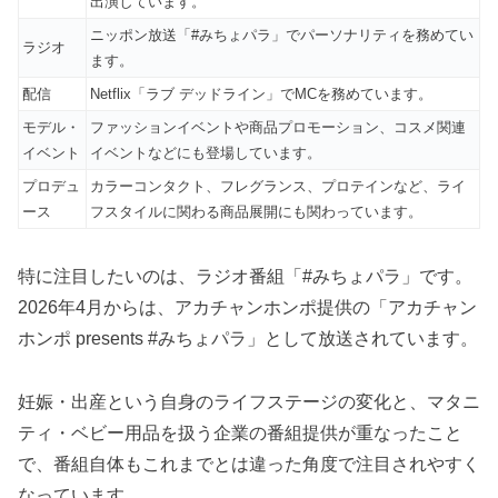
出演しています。
ニッポン放送「#みちょパラ」でパーソナリティを務めてい
ラジオ
ます。
配信
Netflix「ラブ デッドライン」でMCを務めています。
モデル・
ファッションイベントや商品プロモーション、コスメ関連
イベント
イベントなどにも登場しています。
プロデュ
カラーコンタクト、フレグランス、プロテインなど、ライ
ース
フスタイルに関わる商品展開にも関わっています。
特に注目したいのは、ラジオ番組「#みちょパラ」です。
2026年4月からは、アカチャンホンポ提供の「アカチャン
ホンポ presents #みちょパラ」として放送されています。
妊娠・出産という自身のライフステージの変化と、マタニ
ティ・ベビー用品を扱う企業の番組提供が重なったこと
で、番組自体もこれまでとは違った角度で注目されやすく
なっています。