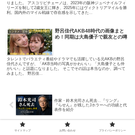
りました。 アスコリピチェーノは、2023年の阪神ジュベナイルフィ
リーズを制して2歳女王に輝き、2025年にはヴィクトリアマイルを勝
利。国内外のマイル戦線で存在感を示してきた...
野呂佳代AKB48時代の画像まと
エンタメ・芸能
め！同期は大島優子で親友との噂
タレントでバラエティ番組やドラマでも活躍している元AKBの野呂
佳代さんですが、「AKB当時の写真がかわいい」「大島優子とも仲
がいい」と話題になりました。 そこでその話は本当なのか、調べて
みました。 野呂佳...
作家・鈴木光司さん死去…『リング』
『らせん』が残したJホラーへの功績と代
表作を紹介
東京ギャルが御殿場を変える？東京JK×
サイトマップ
お問い合わせ
プライバシーポリシー