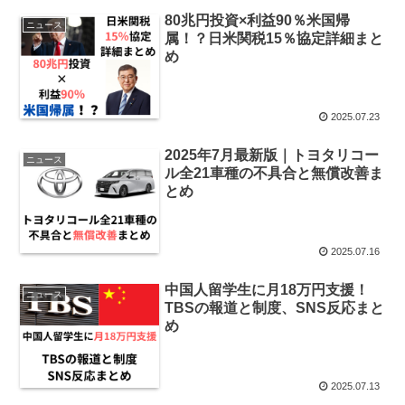
80兆円投資×利益90％米国帰
ニュース
属！？日米関税15％協定詳細まと
め
2025.07.23
2025年7月最新版｜トヨタリコー
ニュース
ル全21車種の不具合と無償改善ま
とめ
2025.07.16
中国人留学生に月18万円支援！
ニュース
TBSの報道と制度、SNS反応まと
め
2025.07.13