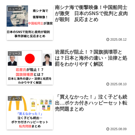
南シナ海で衝撃映像！中国船同士
ニュース
が激突 日本のSNSで批判と皮肉
が殺到 反応まとめ
2025.08.12
岩屋氏が阻止！？国旗損壊罪と
ニュース
は？日本と海外の違い・法律と処
罰をわかりやすく解説
2025.08.10
「買えなかった！」泣く子ども続
ニュース
出…ポケカ付きハッピーセット転
売問題まとめ
2025.08.09