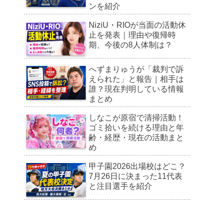
ンを紹介
NiziU・RIOが当面の活動休
止を発表｜理由や復帰時
期、今後の8人体制は？
へずまりゅうが「裁判で訴
えられた」と報告｜相手は
誰？現在判明している情報
まとめ
しなこが原宿で清掃活動！
ゴミ拾いを続ける理由と年
齢・経歴・現在の活動まと
め
甲子園2026出場校はどこ？
7月26日に決まった11代表
と注目選手を紹介