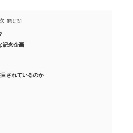
次
？
別な記念企画
特に注目されているのか