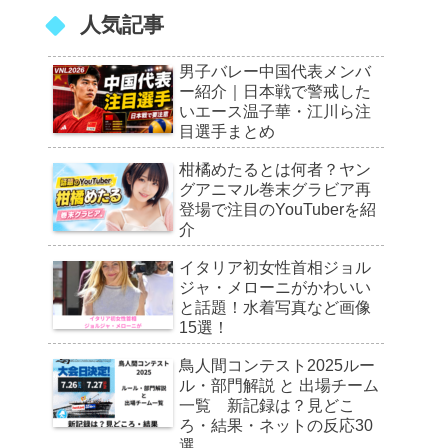
人気記事
男子バレー中国代表メンバ
ー紹介｜日本戦で警戒した
いエース温子華・江川ら注
目選手まとめ
柑橘めたるとは何者？ヤン
グアニマル巻末グラビア再
登場で注目のYouTuberを紹
介
イタリア初女性首相ジョル
ジャ・メローニがかわいい
と話題！水着写真など画像
15選！
鳥人間コンテスト2025ルー
ル・部門解説 と 出場チーム
一覧 新記録は？見どこ
ろ・結果・ネットの反応30
選