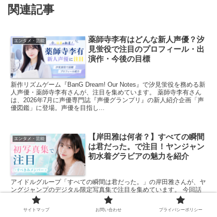
関連記事
薬師寺李有はどんな新人声優？汐
エンタメ・芸能
見蛍役で注目のプロフィール・出
演作・今後の目標
新作リズムゲーム『BanG Dream! Our Notes』で汐見蛍役を務める新
人声優・薬師寺李有さんが、注目を集めています。 薬師寺李有さん
は、2026年7月に声優専門誌『声優グランプリ』の新人紹介企画「声
優図鑑」に登場。声優を目指し...
【岸田雅は何者？】すべての瞬間
エンタメ・芸能
は君だった。で注目！ヤンジャン
初水着グラビアの魅力を紹介
アイドルグループ「すべての瞬間は君だった。」の岸田雅さんが、ヤ
ングジャンプのデジタル限定写真集で注目を集めています。 今回話
題になっているのは、デジタル限定YJ PHOTO BOOKとして配信さ
れている岸田雅さんの写真集「天使の感触」です...
サイトマップ
お問い合わせ
プライバシーポリシー