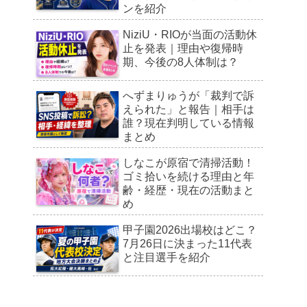
ンを紹介
NiziU・RIOが当面の活動休
止を発表｜理由や復帰時
期、今後の8人体制は？
へずまりゅうが「裁判で訴
えられた」と報告｜相手は
誰？現在判明している情報
まとめ
しなこが原宿で清掃活動！
ゴミ拾いを続ける理由と年
齢・経歴・現在の活動まと
め
甲子園2026出場校はどこ？
7月26日に決まった11代表
と注目選手を紹介