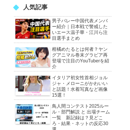
人気記事
男子バレー中国代表メンバ
ー紹介｜日本戦で警戒した
いエース温子華・江川ら注
目選手まとめ
柑橘めたるとは何者？ヤン
グアニマル巻末グラビア再
登場で注目のYouTuberを紹
介
イタリア初女性首相ジョル
ジャ・メローニがかわいい
と話題！水着写真など画像
15選！
鳥人間コンテスト2025ルー
ル・部門解説 と 出場チーム
一覧 新記録は？見どこ
ろ・結果・ネットの反応30
選