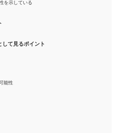
能性を示している
ト
として見るポイント
可能性