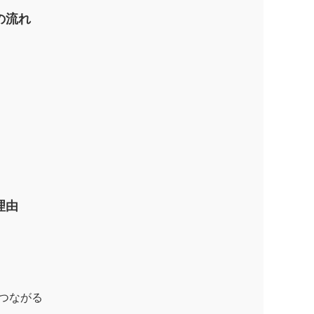
6の流れ
理由
につながる