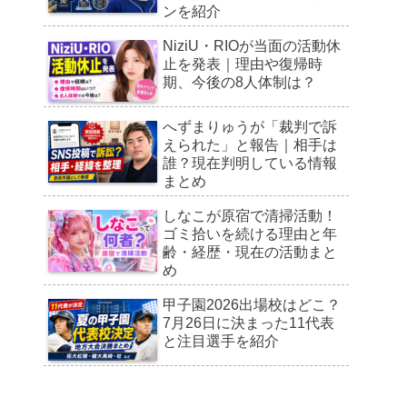
ンを紹介
NiziU・RIOが当面の活動休
止を発表｜理由や復帰時
期、今後の8人体制は？
へずまりゅうが「裁判で訴
えられた」と報告｜相手は
誰？現在判明している情報
まとめ
しなこが原宿で清掃活動！
ゴミ拾いを続ける理由と年
齢・経歴・現在の活動まと
め
甲子園2026出場校はどこ？
7月26日に決まった11代表
と注目選手を紹介