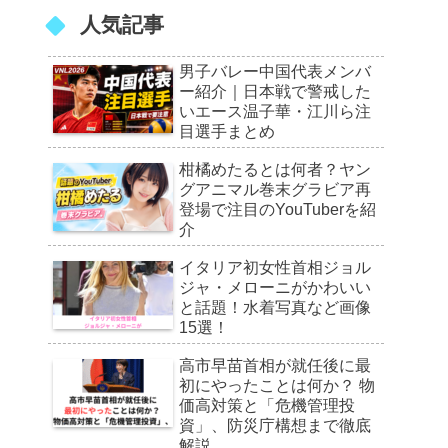
人気記事
男子バレー中国代表メンバ
ー紹介｜日本戦で警戒した
いエース温子華・江川ら注
目選手まとめ
柑橘めたるとは何者？ヤン
グアニマル巻末グラビア再
登場で注目のYouTuberを紹
介
イタリア初女性首相ジョル
ジャ・メローニがかわいい
と話題！水着写真など画像
15選！
高市早苗首相が就任後に最
初にやったことは何か？ 物
価高対策と「危機管理投
資」、防災庁構想まで徹底
解説