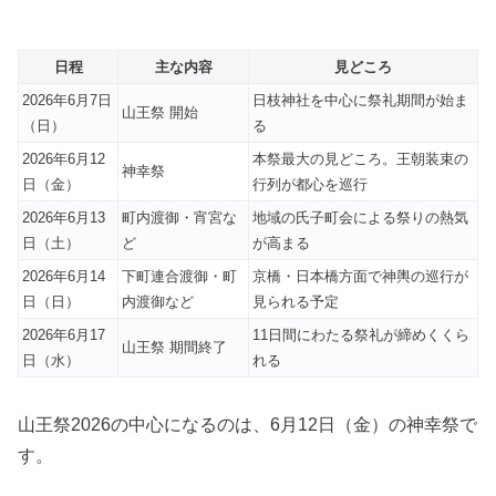
日程
主な内容
見どころ
2026年6月7日
日枝神社を中心に祭礼期間が始ま
山王祭 開始
（日）
る
2026年6月12
本祭最大の見どころ。王朝装束の
神幸祭
日（金）
行列が都心を巡行
2026年6月13
町内渡御・宵宮な
地域の氏子町会による祭りの熱気
日（土）
ど
が高まる
2026年6月14
下町連合渡御・町
京橋・日本橋方面で神輿の巡行が
日（日）
内渡御など
見られる予定
2026年6月17
11日間にわたる祭礼が締めくくら
山王祭 期間終了
日（水）
れる
山王祭2026の中心になるのは、6月12日（金）の神幸祭で
す。