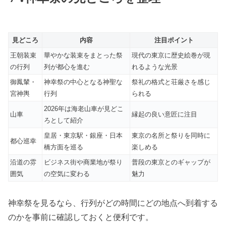
見どころ
内容
注目ポイント
王朝装束
華やかな装束をまとった祭
現代の東京に歴史絵巻が現
の行列
列が都心を進む
れるような光景
御鳳輦・
神幸祭の中心となる神聖な
祭礼の格式と荘厳さを感じ
宮神輿
行列
られる
2026年は海老山車が見どこ
山車
縁起の良い意匠に注目
ろとして紹介
皇居・東京駅・銀座・日本
東京の名所と祭りを同時に
都心巡幸
橋方面を巡る
楽しめる
沿道の雰
ビジネス街や商業地が祭り
普段の東京とのギャップが
囲気
の空気に変わる
魅力
神幸祭を見るなら、行列がどの時間にどの地点へ到着する
のかを事前に確認しておくと便利です。