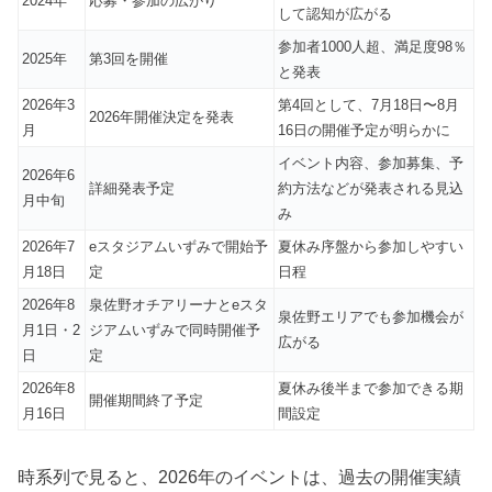
2024年
応募・参加の広がり
して認知が広がる
参加者1000人超、満足度98％
2025年
第3回を開催
と発表
2026年3
第4回として、7月18日〜8月
2026年開催決定を発表
月
16日の開催予定が明らかに
イベント内容、参加募集、予
2026年6
詳細発表予定
約方法などが発表される見込
月中旬
み
2026年7
eスタジアムいずみで開始予
夏休み序盤から参加しやすい
月18日
定
日程
2026年8
泉佐野オチアリーナとeスタ
泉佐野エリアでも参加機会が
月1日・2
ジアムいずみで同時開催予
広がる
日
定
2026年8
夏休み後半まで参加できる期
開催期間終了予定
月16日
間設定
時系列で見ると、2026年のイベントは、過去の開催実績