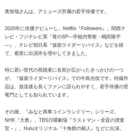
奥智哉さんは、アミューズ所属の若手俳優です。
2020年に俳優デビューし、Netflix『Followers』、関西テ
レビ・フジテレビ系『青のSP―学校内警察・嶋田隆平
―』、テレビ朝日系『仮面ライダーリバイス』などを経
て、着実に出演作を増やしてきました。
特に若い世代の視聴者に名前が広がったきっかけの一つ
が、『仮面ライダーリバイス』での牛島光役です。特撮作
品は、放送後も長くファンに語られやすく、若手俳優の登
竜門としても知られています。
その後、『みなと商事コインランドリー』シリーズ、
NHK『大奥』、TBS日曜劇場『ラストマン－全盲の捜査
官－』、Huluオリジナル『十角館の殺人』などに出演。