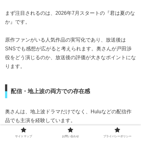
まず注目されるのは、2026年7月スタートの『君は夏のな
か』です。
原作ファンがいる人気作品の実写化であり、放送後は
SNSでも感想が広がると考えられます。奥さんが戸田渉
役をどう演じるのか、放送後の評価が大きなポイントにな
ります。
配信・地上波の両方での存在感
奥さんは、地上波ドラマだけでなく、Huluなどの配信作
品でも主演を経験しています。
サイトマップ
お問い合わせ
プライバシーポリシー
今後は、テレビ、映画、配信ドラマを横断して出演する若