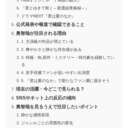
Huluオリジナル『十角館の殺人』
『君とゆきて咲く～新選組青春録～』
ドラマNEXT『君は夏のなか』
公式発表や報道で確認できること
奥智哉が注目される理由
1. 主演級の作品が増えている
2. 爽やかさと静かな存在感がある
3. 特撮・BL原作・ミステリー・時代劇を経験してい
る
4. 若手俳優ファンが追いやすい出演歴
5. 『君は夏のなか』で新たなファン層に届きそう
現在の活躍・今どこで見られる？
SNSやネット上の反応の傾向
奥智哉を見るうえで注目したいポイント
静かな感情表現
ジャンルごとの雰囲気の変化