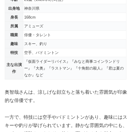
出身地
神奈川県
身長
168cm
所属
アミューズ
職業
俳優・タレント
趣味
スキー、釣り
特技
空手、バドミントン
『仮面ライダーリバイス』『みなと商事コインランドリ
主な出演
ー』『大奥』『ラストマン』『十角館の殺人』『君は夏の
作
なか』など
奥智哉さんは、涼しげな顔立ちと落ち着いた雰囲気が印象
的な俳優です。
一方で、特技には空手やバドミントンがあり、趣味にはス
キーや釣りが挙げられています。静かな雰囲気の中にも、