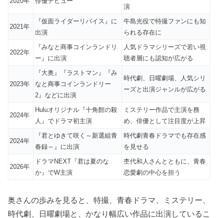
2020年
俳優デビュー
演
『仮面ライダーリバイス』に
牛島光役で特撮ファンにも知
2021年
出演
られる存在に
『みなと商事コインランドリ
人気ドラマシリーズで若い視
2022年
ー』に出演
聴者層にも認知が広がる
『大奥』『ラストマン』『み
時代劇、日曜劇場、人気シリ
2023年
なと商事コインランドリー
ーズと出演ジャンルが広がる
2』などに出演
Huluオリジナル『十角館の殺
ミステリー作品で主演を務
2024年
人』でドラマ初主演
め、俳優として注目度が上昇
『君とゆきて咲く～新選組青
時代劇青春ドラマでも存在感
2024年
春録～』に出演
を見せる
ドラマNEXT『君は夏のな
杢代和人さんとともに、青春
2026年
か』でW主演
恋愛劇の中心を担う
奥さんの歩みを見ると、特撮、青春ドラマ、ミステリー、
時代劇、日曜劇場と、かなり幅広い作品に出演しているこ