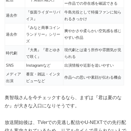
ー作品での存在感を確認できる
『仮面ライダーリバ
牛島光役として特撮ファンに知ら
過去作
イス』
れるきっかけ
『みなと商事コイン
爽やかさや柔らかい空気感を感じ
過去作
ランドリー』シリー
やすい作品
ズ
『大奥』『君とゆき
現代劇とは違う所作や雰囲気が見
時代劇
て咲く』
られる
SNS
Instagramなど
出演情報や近影を追いやすい
メディア
番宣・雑誌・インタ
作品への思いや素顔が伝わる機会
出演
ビューなど
奥智哉さんを今チェックするなら、まずは『君は夏のな
か』が大きな入口になりそうです。
放送開始後は、TVerでの見逃し配信やU-NEXTでの先行配
信も案内されているため、リアルタイムで見られない人で