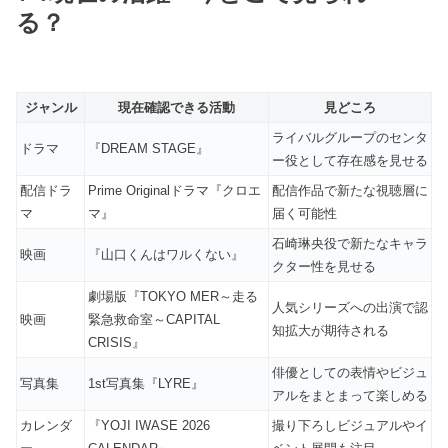
る？
ジャンル
現在確認できる活動
見どころ
ライバルグループのセンタ
ドラマ
『DREAM STAGE』
ー役として存在感を見せる
配信ドラ
Prime Originalドラマ『クロエ
配信作品で新たな視聴層に
マ
マ』
届く可能性
石崎琳央役で新たなキャラ
映画
『山口くんはワルくない』
クター性を見せる
劇場版『TOKYO MER～走る
人気シリーズへの出演で認
映画
緊急救命室～CAPITAL
知拡大が期待される
CRISIS』
俳優としての表情やビジュ
写真集
1st写真集『LYRE』
アルをまとまって楽しめる
カレンダ
『YOJI IWASE 2026
撮り下ろしビジュアルやイ