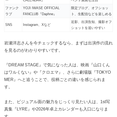
ー
CALENDAR』
ベント展開も注目
ファンク
YOJI IWASE OFFICIAL
限定ブログ、オフショッ
ラブ
FANCLUB『Daphne』
ト、生配信などを楽しめる
近影、出演告知、撮影オフ
SNS
Instagram、Xなど
ショットを追いやすい
岩瀬洋志さんを今チェックするなら、まずは出演作の流れ
を見るのがわかりやすいです。
『DREAM STAGE』で気になった人は、映画『山口くん
はワルくない』や『クロエマ』、さらに劇場版『TOKYO
MER』へと追うことで、役柄ごとの違いを感じられま
す。
また、ビジュアル面の魅力をじっくり見たい人は、1st写
真集『LYRE』や2026年卓上カレンダーも入口になりま
す。