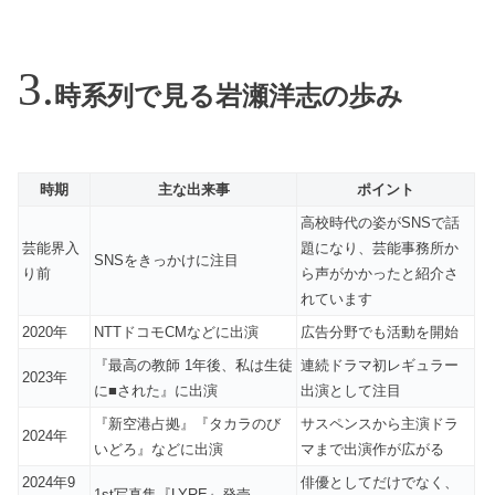
時系列で見る岩瀬洋志の歩み
時期
主な出来事
ポイント
高校時代の姿がSNSで話
芸能界入
題になり、芸能事務所か
SNSをきっかけに注目
り前
ら声がかかったと紹介さ
れています
2020年
NTTドコモCMなどに出演
広告分野でも活動を開始
『最高の教師 1年後、私は生徒
連続ドラマ初レギュラー
2023年
に■された』に出演
出演として注目
『新空港占拠』『タカラのび
サスペンスから主演ドラ
2024年
いどろ』などに出演
マまで出演作が広がる
2024年9
俳優としてだけでなく、
1st写真集『LYRE』発売