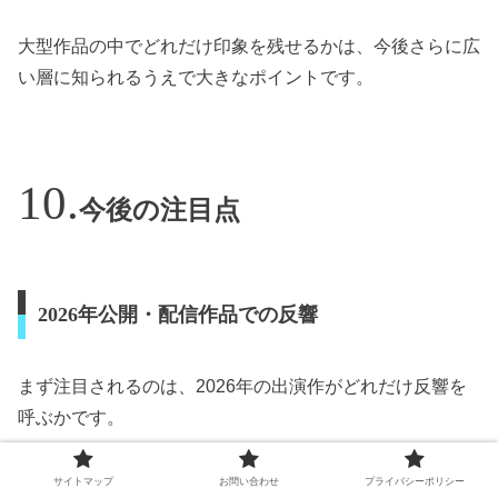
大型作品の中でどれだけ印象を残せるかは、今後さらに広
い層に知られるうえで大きなポイントです。
今後の注目点
2026年公開・配信作品での反響
まず注目されるのは、2026年の出演作がどれだけ反響を
呼ぶかです。
『山口くんはワルくない』『クロエマ』『劇場版TOKYO
サイトマップ
お問い合わせ
プライバシーポリシー