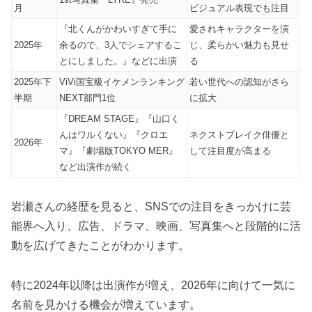
月
ビジュアル表現でも注目
『北くんがかわいすぎて手に
愛されキャラクターを演
2025年
余るので、3人でシェアするこ
じ、柔らかい魅力も見せ
とにしました。』などに出演
る
2025年下
ViVi国宝級イケメンランキング
若い世代への認知がさら
半期
NEXT部門1位
に拡大
『DREAM STAGE』『山口く
んはワルくない』『クロエ
ネクストブレイク俳優と
2026年
マ』『劇場版TOKYO MER』
して注目度が高まる
など出演作が続く
岩瀬さんの経歴を見ると、SNSでの注目をきっかけに芸
能界へ入り、広告、ドラマ、映画、写真集へと段階的に活
動を広げてきたことがわかります。
特に2024年以降は出演作が増え、2026年に向けて一気に
名前を見かける機会が増えています。