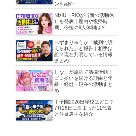
ンを紹介
NiziU・RIOが当面の活動休
止を発表｜理由や復帰時
期、今後の8人体制は？
へずまりゅうが「裁判で訴
えられた」と報告｜相手は
誰？現在判明している情報
まとめ
しなこが原宿で清掃活動！
ゴミ拾いを続ける理由と年
齢・経歴・現在の活動まと
め
甲子園2026出場校はどこ？
7月26日に決まった11代表
と注目選手を紹介