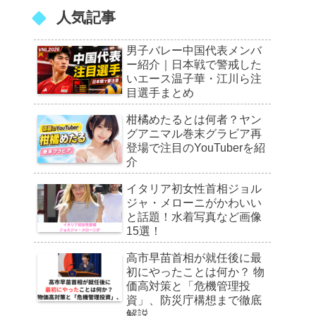
人気記事
男子バレー中国代表メンバ
ー紹介｜日本戦で警戒した
いエース温子華・江川ら注
目選手まとめ
柑橘めたるとは何者？ヤン
グアニマル巻末グラビア再
登場で注目のYouTuberを紹
介
イタリア初女性首相ジョル
ジャ・メローニがかわいい
と話題！水着写真など画像
15選！
高市早苗首相が就任後に最
初にやったことは何か？ 物
価高対策と「危機管理投
資」、防災庁構想まで徹底
解説