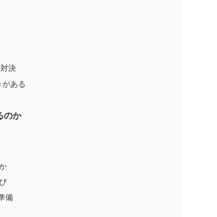
接対決
きがある
るのか
か
び
準備