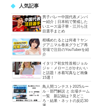
人気記事
男子バレー中国代表メンバ
ー紹介｜日本戦で警戒した
いエース温子華・江川ら注
目選手まとめ
柑橘めたるとは何者？ヤン
グアニマル巻末グラビア再
登場で注目のYouTuberを紹
介
イタリア初女性首相ジョル
ジャ・メローニがかわいい
と話題！水着写真など画像
15選！
鳥人間コンテスト2025ルー
ル・部門解説 と 出場チーム
一覧 新記録は？見どこ
ろ・結果・ネットの反応30
選