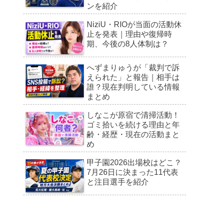
ンを紹介
NiziU・RIOが当面の活動休
止を発表｜理由や復帰時
期、今後の8人体制は？
へずまりゅうが「裁判で訴
えられた」と報告｜相手は
誰？現在判明している情報
まとめ
しなこが原宿で清掃活動！
ゴミ拾いを続ける理由と年
齢・経歴・現在の活動まと
め
甲子園2026出場校はどこ？
7月26日に決まった11代表
と注目選手を紹介