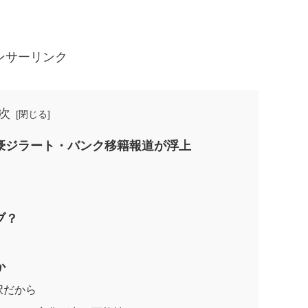
。
ンサーリンク
次
豪ジラート・バンク移籍報道が浮上
ブ？
か
択だから