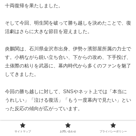
十両復帰を果たしました。
そして今回、明生関を破って勝ち越しを決めたことで、復
活劇はさらに大きな節目を迎えました。
炎鵬関は、石川県金沢市出身、伊勢ヶ濱部屋所属の力士で
す。小柄ながら鋭い立ち合い、下からの攻め、下手投げ、
土俵際の粘りを武器に、幕内時代から多くのファンを魅了
してきました。
今回の勝ち越しに対して、SNSやネット上では「本当に
うれしい」「泣ける復活」「もう一度幕内で見たい」とい
った反応の傾向が広がっています。
今後は、夏場所を何勝で終えるのか、来場所の番付がどこ
サイトマップ
お問い合わせ
プライバシーポリシー
まで上がるのか、体の状態を保ちながら十両で安定した相