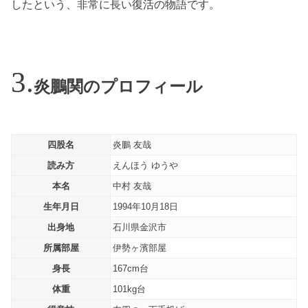
したという、非常に長い復活の物語です。
炎鵬関のプロフィール
四股名
炎鵬 友哉
読み方
えんほう ゆうや
本名
中村 友哉
生年月日
1994年10月18日
出身地
石川県金沢市
所属部屋
伊勢ヶ濱部屋
身長
167cm台
体重
101kg台