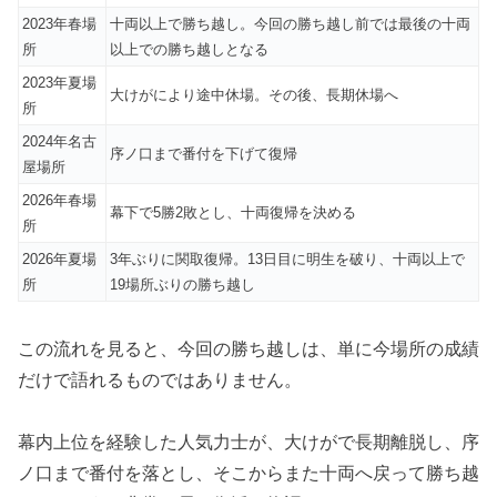
2023年春場
十両以上で勝ち越し。今回の勝ち越し前では最後の十両
所
以上での勝ち越しとなる
2023年夏場
大けがにより途中休場。その後、長期休場へ
所
2024年名古
序ノ口まで番付を下げて復帰
屋場所
2026年春場
幕下で5勝2敗とし、十両復帰を決める
所
2026年夏場
3年ぶりに関取復帰。13日目に明生を破り、十両以上で
所
19場所ぶりの勝ち越し
この流れを見ると、今回の勝ち越しは、単に今場所の成績
だけで語れるものではありません。
幕内上位を経験した人気力士が、大けがで長期離脱し、序
ノ口まで番付を落とし、そこからまた十両へ戻って勝ち越