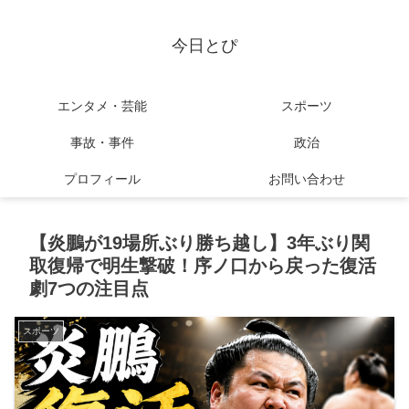
今日とぴ
エンタメ・芸能
スポーツ
事故・事件
政治
プロフィール
お問い合わせ
【炎鵬が19場所ぶり勝ち越し】3年ぶり関
取復帰で明生撃破！序ノ口から戻った復活
劇7つの注目点
スポーツ