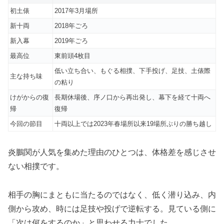
初土俵
2017年3月場所
新十両
2018年ごろ
新入幕
2019年ごろ
最高位
東前頭4枚目
低い立ち合い、もぐる相撲、下手投げ、足技、土俵際
主な持ち味
の粘り
けがからの復
長期休場後、序ノ口から再出発し、幕下を経て十両へ
帰
復帰
今回の節目
十両以上では2023年春場所以来19場所ぶりの勝ち越し
炎鵬関が人気を集めた理由のひとつは、体格差を感じさせ
ない相撲です。
相手の胸にまともに当たるのではなく、低く潜り込み、内
側から攻め、時には足技や投げで逆転する。見ている側に
「次は何をするのか」と思わせる力士でした。