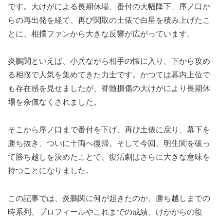
です。大けがによる長期休場、番付の大幅降下、序ノ口か
らの再出発を経て、再び関取の土俵で白星を積み上げたこ
とに、相撲ファンから大きな反響が広がっています。
炎鵬関といえば、小兵ながら相手の懐に入り、下から攻め
る相撲で人気を集めてきた力士です。かつては幕内上位で
も存在感を見せましたが、脊髄損傷の大けがにより長期休
場を余儀なくされました。
そこから序ノ口まで番付を下げ、再び土俵に戻り、幕下を
勝ち抜き、ついに十両へ復帰。そして今回、明生関を破っ
て勝ち越しを決めたことで、復活劇はさらに大きな意味を
持つことになりました。
この記事では、炎鵬関に何が起きたのか、勝ち越しまでの
時系列、プロフィールやこれまでの成績、けがからの復