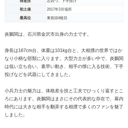
得意技
左四つ、下手投げ
初土俵
2017年3月場所
最高位
東前頭4枚目
炎鵬関は、石川県金沢市出身の力士です。
身長は167cm台、体重は101kg台と、大相撲の世界ではか
なり小柄な部類に入ります。大型力士が多い中で、炎鵬関
は低い立ち合い、素早い動き、相手の懐に入る技術、下手
投げなどを武器にしてきました。
小兵力士の魅力は、体格差を技と工夫でひっくり返すとこ
ろにあります。炎鵬関はまさにその代表的な存在で、幕内
時代には大きな相手を翻弄する相撲で多くのファンを魅了
しました。