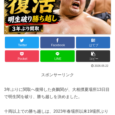
Twitter
Facebook
はてブ
Pocket
LINE
コピー
2026.05.22
スポンサーリンク
3年ぶりに関取へ復帰した炎鵬関が、大相撲夏場所13日目
で明生関を破り、勝ち越しを決めました。
十両以上での勝ち越しは、2023年春場所以来19場所ぶり