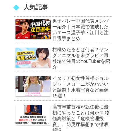
人気記事
男子バレー中国代表メンバ
ー紹介｜日本戦で警戒した
いエース温子華・江川ら注
目選手まとめ
柑橘めたるとは何者？ヤン
グアニマル巻末グラビア再
登場で注目のYouTuberを紹
介
イタリア初女性首相ジョル
ジャ・メローニがかわいい
と話題！水着写真など画像
15選！
高市早苗首相が就任後に最
初にやったことは何か？ 物
価高対策と「危機管理投
資」、防災庁構想まで徹底
解説