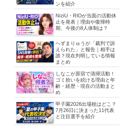
ンを紹介
NiziU・RIOが当面の活動休
止を発表｜理由や復帰時
期、今後の8人体制は？
へずまりゅうが「裁判で訴
えられた」と報告｜相手は
誰？現在判明している情報
まとめ
しなこが原宿で清掃活動！
ゴミ拾いを続ける理由と年
齢・経歴・現在の活動まと
め
甲子園2026出場校はどこ？
7月26日に決まった11代表
と注目選手を紹介