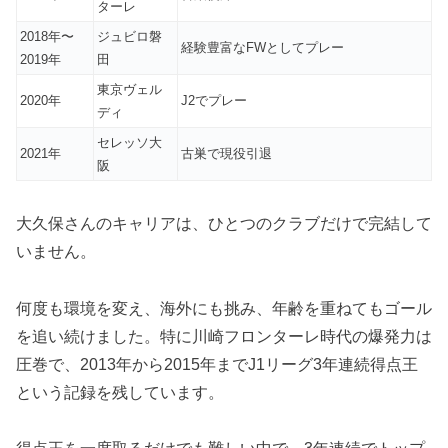
ターレ
2018年〜
ジュビロ磐
経験豊富なFWとしてプレー
2019年
田
東京ヴェル
2020年
J2でプレー
ディ
セレッソ大
2021年
古巣で現役引退
阪
大久保さんのキャリアは、ひとつのクラブだけで完結して
いません。
何度も環境を変え、海外にも挑み、年齢を重ねてもゴール
を追い続けました。特に川崎フロンターレ時代の爆発力は
圧巻で、2013年から2015年までJ1リーグ3年連続得点王
という記録を残しています。