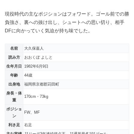
現役時代の主なポジションはフォワード。ゴール前での勝
負強さ、裏への抜け出し、シュートへの思い切り、相手
DFに向かっていく気迫が持ち味でした。
名前
大久保嘉人
読み方
おおくぼ よしと
生年月日
1982年6月9日
年齢
44歳
出身地
福岡県京都郡苅田町
身長・体
170cm・73kg
重
ポジショ
FW、MF
ン
利き足
右足
主な実績
J1リーグ3年連続得点王、J1通算最多191ゴール