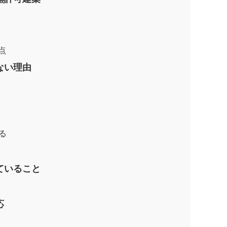
点
ない理由
る
ていること
応