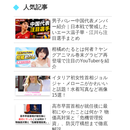
人気記事
男子バレー中国代表メンバ
ー紹介｜日本戦で警戒した
いエース温子華・江川ら注
目選手まとめ
柑橘めたるとは何者？ヤン
グアニマル巻末グラビア再
登場で注目のYouTuberを紹
介
イタリア初女性首相ジョル
ジャ・メローニがかわいい
と話題！水着写真など画像
15選！
高市早苗首相が就任後に最
初にやったことは何か？ 物
価高対策と「危機管理投
資」、防災庁構想まで徹底
解説