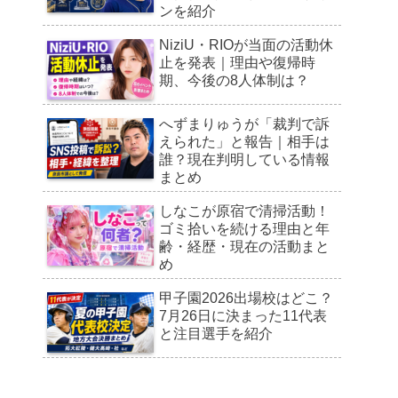
ンを紹介
NiziU・RIOが当面の活動休
止を発表｜理由や復帰時
期、今後の8人体制は？
へずまりゅうが「裁判で訴
えられた」と報告｜相手は
誰？現在判明している情報
まとめ
しなこが原宿で清掃活動！
ゴミ拾いを続ける理由と年
齢・経歴・現在の活動まと
め
甲子園2026出場校はどこ？
7月26日に決まった11代表
と注目選手を紹介