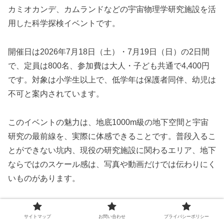
カミオカンデ、カムランドなどの宇宙物理学研究施設を活
用した科学探検イベントです。
開催日は2026年7月18日（土）・7月19日（日）の2日間
で、定員は800名、参加費は大人・子ども共通で4,400円
です。対象は小学生以上で、低学年は保護者同伴、幼児は
不可と案内されています。
このイベントの魅力は、地底1000m級の地下空間と宇宙
研究の最前線を、実際に体感できることです。普段入るこ
とができない坑内、現役の研究施設に関わるエリア、地下
ならではのスケール感は、写真や動画だけでは伝わりにく
いものがあります。
また、GSA2026は地域資源の使い方としても注目されま
サイトマップ
お問い合わせ
プライバシーポリシー
す。鉱山の歴史、最先端科学、カミオカラボ、地域ボラン