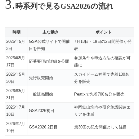
時系列で見るGSA2026の流れ
時期
主な動き
ポイント
2026年5月
GSA公式サイトで開催
7月18日・19日の2日間開催が発
3日
日を告知
表
2026年5月
参加条件や申込方法の確認が可
応募要項の詳細を公開
17日
能に
2026年5月
スカイドーム神岡で先着100名
先行販売開始
30日
分を販売
2026年5月
一般販売開始
Peatixで先着700名分を販売
31日
2026年7月
神岡鉱山坑内や研究施設関連エ
GSA2026初日
18日
リアを体感
2026年7月
GSA2026 2日目
第30回の記念開催として注目
19日