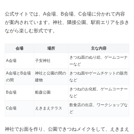
公式サイトでは、A会場、B会場、C会場に分かれて内容
が案内されています。神社、隣接公園、駅前エリアを歩き
ながら楽しむ形式です。
会場
場所
主な内容
きつね面のぬり絵、ゲームコーナ
A会場
子安神社
ーなど
A会場とB会場
神社と公園の間の
きつね面やゲームチケットの販売
の間
建物
など
きつねのお化粧、ゲームコーナー
B会場
船森公園
など
飲食店の出店、ワークショップな
C会場
えきまえテラス
ど
神社でお面を作り、公園できつねメイクをして、えきまえ