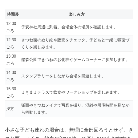
時間帯
楽しみ方
12:00
子安神社周辺に到着。会場全体の場所を確認します。
ごろ
12:30
きつね面のぬり絵や販売をチェック。子どもと一緒に狐面づ
ごろ
くりを楽しみます。
13:30
船森公園できつねのお化粧やゲームコーナーに参加します。
ごろ
14:30
スタンプラリーをしながら会場を回遊します。
ごろ
15:30
えきまえテラスで飲食やワークショップを楽しみます。
ごろ
狐面やきつねメイクで写真を撮り、混雑や帰宅時間を見なが
夕方
ら移動します。
小さな子ども連れの場合は、無理に全部回ろうとせず、き