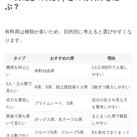
ぶ？
有料席は種類が多いため、目的別に考えると選びやすくな
ります。
タイプ
おすすめの席
理由
費用を抑えた
1人2,000円で入場し
有料自由席
い
やすい
1人・少人数で
A席、S席、陸上競技場イス席
1枚ずつ購入しやすい
見たい
迫力を重視し
花火の近さや見え方
プライムシート、S席
たい
を重視しやすい
家族で落ち着
まとまった席で観覧
ボックス席、丸テーブル席
いて見たい
しやすい
グループA席、グループS席、
8人単位でまとまって
大人数で行く