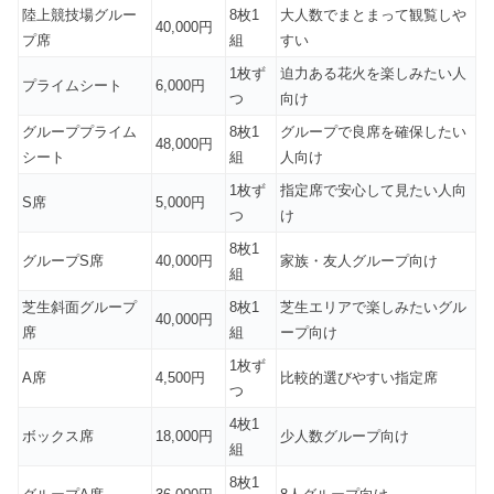
陸上競技場グルー
8枚1
大人数でまとまって観覧しや
40,000円
プ席
組
すい
1枚ず
迫力ある花火を楽しみたい人
プライムシート
6,000円
つ
向け
グループプライム
8枚1
グループで良席を確保したい
48,000円
シート
組
人向け
1枚ず
指定席で安心して見たい人向
S席
5,000円
つ
け
8枚1
グループS席
40,000円
家族・友人グループ向け
組
芝生斜面グループ
8枚1
芝生エリアで楽しみたいグル
40,000円
席
組
ープ向け
1枚ず
A席
4,500円
比較的選びやすい指定席
つ
4枚1
ボックス席
18,000円
少人数グループ向け
組
8枚1