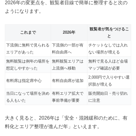
2026年の変更点を、観覧者目線で簡単に整理すると次の
ようになります。
観覧者が気をつけるこ
これまで
2026年
と
下流側に無料で見られる
下流側の一部が有
チケットなしでは入れ
エリアがあった
料自由席へ
ない場所が増える
無料観覧は例年の場所を
無料観覧エリアは
無料で見る人ほど会場
想定しやすかった
上流側へ移動
マップ確認が必要
2,000円で入りやすい選
有料席は指定席中心
有料自由席が追加
択肢が増える
当日になって場所を決め
有料エリア拡大で
販売開始日・売り切れ
る人もいた
事前準備が重要
に注意
大きく見ると、2026年は「安全・混雑緩和のために、有
料化とエリア整理が進んだ年」といえます。