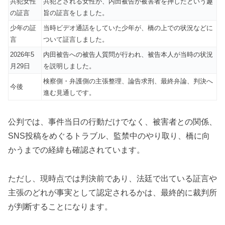
共犯女性
共犯とされる女性が、内田被告が被害者を押したという趣
の証言
旨の証言をしました。
少年の証
当時ビデオ通話をしていた少年が、橋の上での状況などに
言
ついて証言しました。
2026年5
内田被告への被告人質問が行われ、被告本人が当時の状況
月29日
を説明しました。
検察側・弁護側の主張整理、論告求刑、最終弁論、判決へ
今後
進む見通しです。
公判では、事件当日の行動だけでなく、被害者との関係、
SNS投稿をめぐるトラブル、監禁中のやり取り、橋に向
かうまでの経緯も確認されています。
ただし、現時点では判決前であり、法廷で出ている証言や
主張のどれが事実として認定されるかは、最終的に裁判所
が判断することになります。