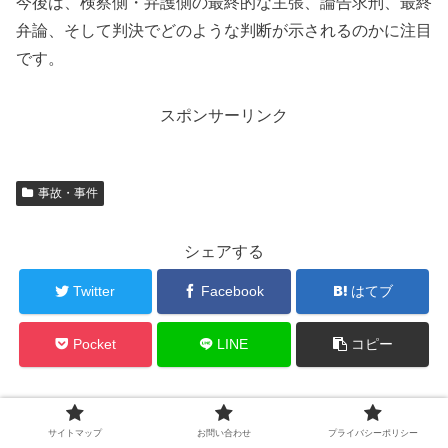
今後は、検察側・弁護側の最終的な主張、論告求刑、最終
弁論、そして判決でどのような判断が示されるのかに注目
です。
スポンサーリンク
事故・事件
シェアする
Twitter
Facebook
はてブ
Pocket
LINE
コピー
きょうとぴをフォローする
サイトマップ
お問い合わせ
プライバシーポリシー