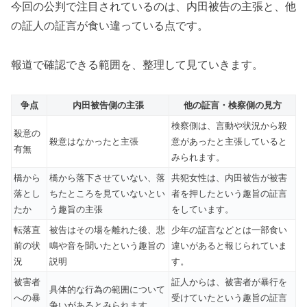
今回の公判で注目されているのは、内田被告の主張と、他
の証人の証言が食い違っている点です。
報道で確認できる範囲を、整理して見ていきます。
争点
内田被告側の主張
他の証言・検察側の見方
検察側は、言動や状況から殺
殺意の
殺意はなかったと主張
意があったと主張していると
有無
みられます。
橋から
橋から落下させていない、落
共犯女性は、内田被告が被害
落とし
ちたところを見ていないとい
者を押したという趣旨の証言
たか
う趣旨の主張
をしています。
転落直
被告はその場を離れた後、悲
少年の証言などとは一部食い
前の状
鳴や音を聞いたという趣旨の
違いがあると報じられていま
況
説明
す。
被害者
証人からは、被害者が暴行を
具体的な行為の範囲について
への暴
受けていたという趣旨の証言
争いがあるとみられます。