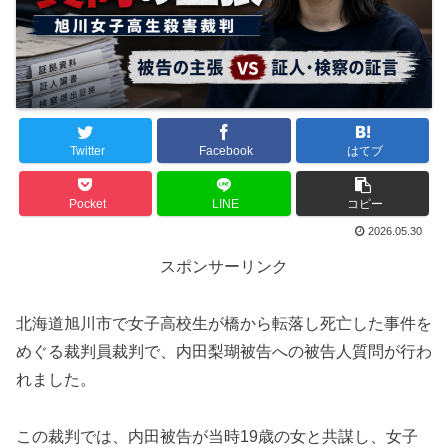
Twitter
Facebook
はてブ
Pocket
LINE
コピー
2026.05.30
スポンサーリンク
北海道旭川市で女子高校生が橋から転落し死亡した事件を
めぐる裁判員裁判で、内田梨瑚被告への被告人質問が行わ
れました。
この裁判では、内田被告が当時19歳の女と共謀し、女子