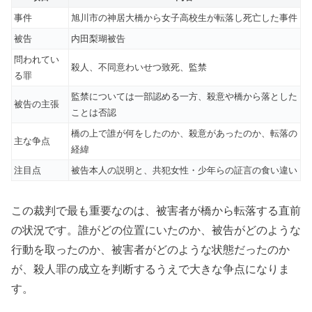
事件
旭川市の神居大橋から女子高校生が転落し死亡した事件
被告
内田梨瑚被告
問われてい
殺人、不同意わいせつ致死、監禁
る罪
監禁については一部認める一方、殺意や橋から落とした
被告の主張
ことは否認
橋の上で誰が何をしたのか、殺意があったのか、転落の
主な争点
経緯
注目点
被告本人の説明と、共犯女性・少年らの証言の食い違い
この裁判で最も重要なのは、被害者が橋から転落する直前
の状況です。誰がどの位置にいたのか、被告がどのような
行動を取ったのか、被害者がどのような状態だったのか
が、殺人罪の成立を判断するうえで大きな争点になりま
す。