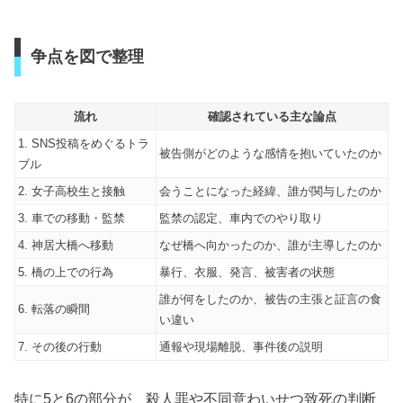
争点を図で整理
流れ
確認されている主な論点
1. SNS投稿をめぐるトラ
被告側がどのような感情を抱いていたのか
ブル
2. 女子高校生と接触
会うことになった経緯、誰が関与したのか
3. 車での移動・監禁
監禁の認定、車内でのやり取り
4. 神居大橋へ移動
なぜ橋へ向かったのか、誰が主導したのか
5. 橋の上での行為
暴行、衣服、発言、被害者の状態
誰が何をしたのか、被告の主張と証言の食
6. 転落の瞬間
い違い
7. その後の行動
通報や現場離脱、事件後の説明
特に5と6の部分が、殺人罪や不同意わいせつ致死の判断