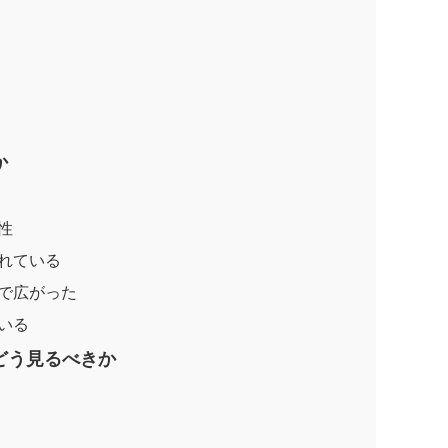
か
性
われている
トで広がった
いる
どう見るべきか