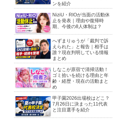
ンを紹介
NiziU・RIOが当面の活動休
止を発表｜理由や復帰時
期、今後の8人体制は？
へずまりゅうが「裁判で訴
えられた」と報告｜相手は
誰？現在判明している情報
まとめ
しなこが原宿で清掃活動！
ゴミ拾いを続ける理由と年
齢・経歴・現在の活動まと
め
甲子園2026出場校はどこ？
7月26日に決まった11代表
と注目選手を紹介