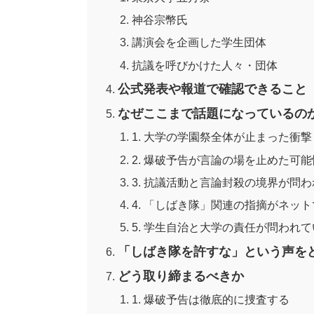
神谷宗幣氏
講演会を企画した学生団体
抗議を呼びかけた人々・団体
公式発表や報道で確認できること
なぜここまで話題になっているの
1. 大学の学園祭全体が止まった衝撃
2. 爆破予告が言論の場を止めた可能
3. 抗議活動と言論封殺の境界が問
4. 「しばき隊」関連の指摘がネッ
5. 学生自治と大学の責任が問われて
「しばき隊を許すな」という声を
どう取り締まるべきか
1. 爆破予告は徹底的に捜査する