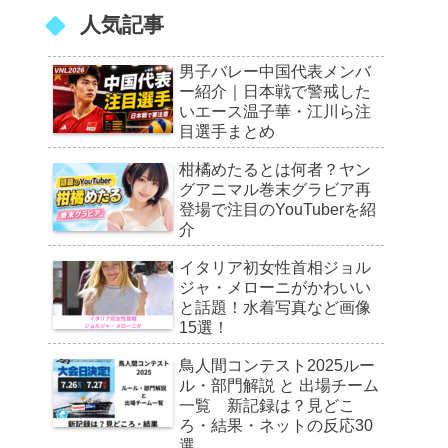
人気記事
男子バレー中国代表メンバ
ー紹介｜日本戦で警戒した
いエース温子華・江川ら注
目選手まとめ
柑橘めたるとは何者？ヤン
グアニマル巻末グラビア再
登場で注目のYouTuberを紹
介
イタリア初女性首相ジョル
ジャ・メローニがかわいい
と話題！水着写真など画像
15選！
鳥人間コンテスト2025ルー
ル・部門解説 と 出場チーム
一覧 新記録は？見どこ
ろ・結果・ネットの反応30
選