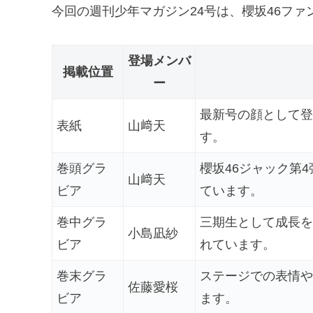
今回の週刊少年マガジン24号は、櫻坂46フ
登場メンバ
掲載位置
ー
最新号の顔として登
表紙
山﨑天
す。
巻頭グラ
櫻坂46ジャック第
山﨑天
ビア
ています。
巻中グラ
三期生として成長を
小島凪紗
ビア
れています。
巻末グラ
ステージでの表情や
佐藤愛桜
ビア
ます。