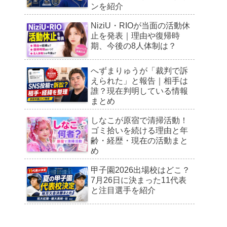
ンを紹介
NiziU・RIOが当面の活動休
止を発表｜理由や復帰時
期、今後の8人体制は？
へずまりゅうが「裁判で訴
えられた」と報告｜相手は
誰？現在判明している情報
まとめ
しなこが原宿で清掃活動！
ゴミ拾いを続ける理由と年
齢・経歴・現在の活動まと
め
甲子園2026出場校はどこ？
7月26日に決まった11代表
と注目選手を紹介