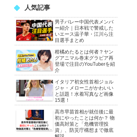
人気記事
男子バレー中国代表メンバ
ー紹介｜日本戦で警戒した
いエース温子華・江川ら注
目選手まとめ
柑橘めたるとは何者？ヤン
グアニマル巻末グラビア再
登場で注目のYouTuberを紹
介
イタリア初女性首相ジョル
ジャ・メローニがかわいい
と話題！水着写真など画像
15選！
高市早苗首相が就任後に最
初にやったことは何か？ 物
価高対策と「危機管理投
資」、防災庁構想まで徹底
解説