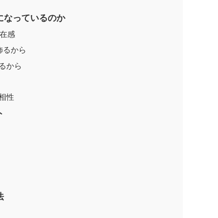
になっているのか
存在感
飾るから
いるから
相性
ト
法