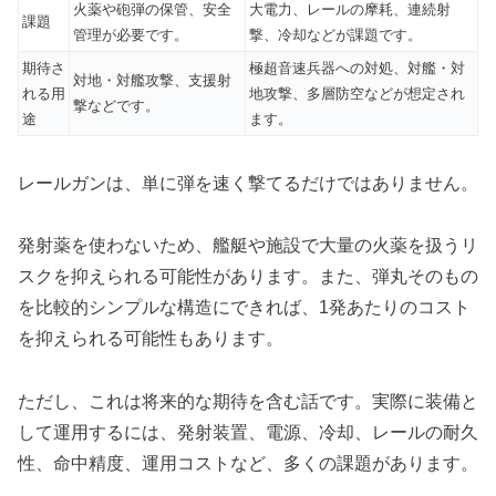
火薬や砲弾の保管、安全
大電力、レールの摩耗、連続射
課題
管理が必要です。
撃、冷却などが課題です。
期待さ
極超音速兵器への対処、対艦・対
対地・対艦攻撃、支援射
れる用
地攻撃、多層防空などが想定され
撃などです。
途
ます。
レールガンは、単に弾を速く撃てるだけではありません。
発射薬を使わないため、艦艇や施設で大量の火薬を扱うリ
スクを抑えられる可能性があります。また、弾丸そのもの
を比較的シンプルな構造にできれば、1発あたりのコスト
を抑えられる可能性もあります。
ただし、これは将来的な期待を含む話です。実際に装備と
して運用するには、発射装置、電源、冷却、レールの耐久
性、命中精度、運用コストなど、多くの課題があります。