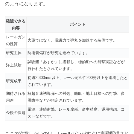
のようになります。
確認できる
ポイント
内容
レールガン
火薬ではなく、電磁力で弾丸を加速する装備です。
の性質
研究主体
防衛装備庁が研究を進めています。
試験艦「あすか」に搭載し、標的船への射撃実証などが
洋上試験
行われたとされています。
初速2,300m/s以上、レール耐久性200発以上を達成したと
研究成果
されています。
期待される
極超音速誘導弾への対処、艦艇・地上目標への打撃、多
用途
層防空などが想定されています。
電源、連続射撃、レール摩耗、命中精度、運用構想、コ
今後の課題
ストなどです。
ここで注意したいのは、レールガンがすぐに実戦配備され