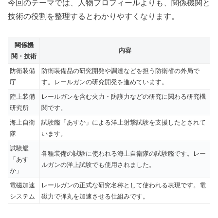
今回のテーマでは、人物プロフィールよりも、関係機関と
技術の役割を整理するとわかりやすくなります。
関係機
内容
関・技術
防衛装備
防衛装備品の研究開発や調達などを担う防衛省の外局で
庁
す。レールガンの研究開発を進めています。
陸上装備
レールガンを含む火力・防護力などの研究に関わる研究機
研究所
関です。
海上自衛
試験艦「あすか」による洋上射撃試験を支援したとされて
隊
います。
試験艦
各種装備の試験に使われる海上自衛隊の試験艦です。レー
「あす
ルガンの洋上試験でも使用されました。
か」
電磁加速
レールガンの正式な研究名称として使われる表現です。電
システム
磁力で弾丸を加速させる仕組みです。