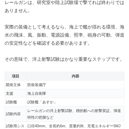
レールガンは、研究室や陸上試験場で撃てれば終わりでは
ありません。
実際の装備として考えるなら、海上で艦が揺れる環境、海
水の飛沫、風、振動、電源設備、照準、砲身の可動、弾道
の安定性などを確認する必要があります。
その意味で、洋上射撃試験はかなり重要なステップです。
項目
内容
開発主体
防衛装備庁
支援
海上自衛隊
試験艦
試験艦「あすか」
レールガンの洋上射撃試験、標的船への射撃実証、弾道
試験内容
特性の把握など
試験用シス
口径40mm、全長約6m、質量約8t、充電エネルギー5MJ