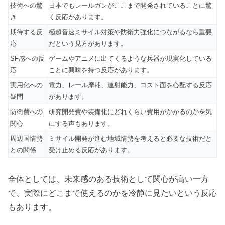
技術への驚
日本でもレールガンがここまで開発されていることに驚
き
く反応があります。
期待する反
極超音速ミサイル対策や防衛力強化につながるなら重要
応
だという見方があります。
SF感への反
ゲームやアニメに出てくるような兵器が現実化している
応
ことに興味を持つ反応があります。
実用化への
電力、レール摩耗、連射能力、コスト面を心配する反応
疑問
があります。
防衛費への
研究開発費や装備化にどれくらい費用がかかるのかを気
関心
にする声もあります。
周辺国情勢
ミサイル開発が進む地域情勢を考えると必要な技術だと
との関係
受け止める反応があります。
全体としては、未来感のある技術として関心が高い一方
で、実際にどこまで使えるのかを冷静に見たいという反応
もあります。