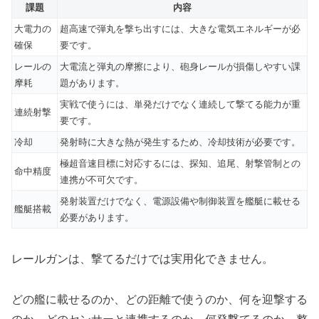
課題
内容
大電力の
超高速で弾丸を撃ち出すには、大きな電気エネルギーが必
確保
要です。
レールの
大電流と弾丸の摩擦により、砲身レールが損傷しやすい課
摩耗
題があります。
実戦で使うには、単発だけでなく連続して撃てる能力が重
連続射撃
要です。
冷却
発射時に大きな熱が発生するため、冷却技術が必要です。
極超音速目標に対応するには、探知、追尾、射撃管制との
命中精度
連携が不可欠です。
発射装置だけでなく、電源設備や制御装置を艦艇に載せる
艦艇搭載
必要があります。
レールガンは、撃てるだけでは実用化できません。
どの艦に載せるのか、どの距離で使うのか、何を迎撃する