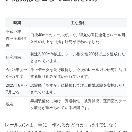
時期
主な流れ
平成28年
口径40mmのレールガンで、弾丸の高初速化とレール耐
度〜令和4年
久性の向上を目指す研究が行われました。
度
初速2,300m/s以上、レール耐久性200発以上を達成した
研究段階
とされています。
令和5年度〜
洋上データを先行取得し、今後のレールガン研究に活用
令和7年度
する取り組みが進められています。
2025年6月〜
試験艦「あすか」に搭載して洋上射撃試験を実施したと
7月ごろ
されています。
早期装備化に向け、弾道特性、被弾状況、運用面のデー
現在
タ取得が進められている段階です。
レールガンは、単に「作れるかどうか」だけではなく、