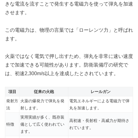
きな電流を流すことで発生する電磁力を使って弾丸を加速
させます。
この電磁力は、物理の言葉では「ローレンツ力」と呼ばれ
ます。
火薬ではなく電気で押し出すため、弾丸を非常に速い速度
まで加速できる可能性があります。防衛装備庁の研究で
は、初速2,300m/s以上を達成したとされています。
項目
従来の火砲
レールガン
発射方
火薬の爆発力で弾丸を発
電気エネルギーによる電磁力で弾
法
射します。
丸を加速します。
実用実績が多く、既存装
高初速・長射程・高威力が期待さ
特徴
備として広く使われてい
れています。
ます。