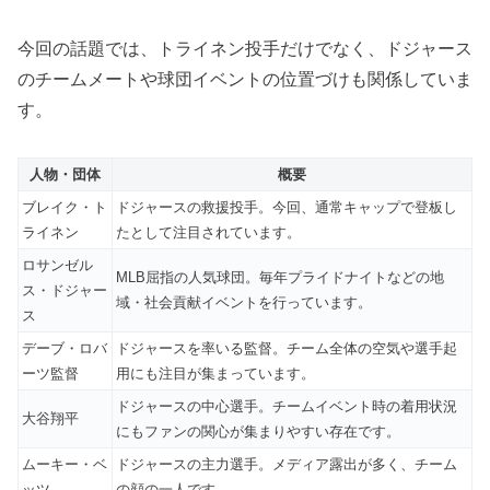
今回の話題では、トライネン投手だけでなく、ドジャース
のチームメートや球団イベントの位置づけも関係していま
す。
人物・団体
概要
ブレイク・ト
ドジャースの救援投手。今回、通常キャップで登板し
ライネン
たとして注目されています。
ロサンゼル
MLB屈指の人気球団。毎年プライドナイトなどの地
ス・ドジャー
域・社会貢献イベントを行っています。
ス
デーブ・ロバ
ドジャースを率いる監督。チーム全体の空気や選手起
ーツ監督
用にも注目が集まっています。
ドジャースの中心選手。チームイベント時の着用状況
大谷翔平
にもファンの関心が集まりやすい存在です。
ムーキー・ベ
ドジャースの主力選手。メディア露出が多く、チーム
ッツ
の顔の一人です。