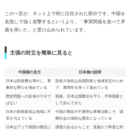
この一言が、ネット上で特に注目された部分です。中国を
名指しで強く攻撃するというより、「事実関係を並べて矛
盾を突いた」と受け止められています。
主張の対立を簡単に見ると
中国側の見方
日本側の説明
日本は防衛費を増やし、軍
防衛力強化は自国防衛と地域安定のため
事的な野心を強めている
で、透明性を持って進めている
歴史問題への反省が十分で
戦後、日本は国際法を守り、平和国家と
はない
して歩んできた
日本の防衛政策は地域に不
中国の軍拡や不透明な軍事活動こそ、国
安を与えている
際社会の深刻な懸念になっている
日本はアジア諸国の懸念に
課題があるからこそ、直接かつ率直な対