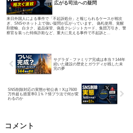
広がる司法への疑問
来日外国人による事件で「不起訴処分」と報じられるケースが相次
ぎ、SNSやネット上で強い疑問が広がっています。 偽札使用、覚醒
剤密輸、白タク、盗品保管、偽造クレジットカード、集団万引き、警
察官を装った特殊詐欺など、重大に見える事件で不起訴と...
サグラダ・ファミリア完成は本当？144年
続いた建設の歴史とガウディが残した未
完の夢
SNS削除対応の実態が初公表！Xは7600
万件超も措置率0.1％？情プラ法で何が変
わるのか
コメント