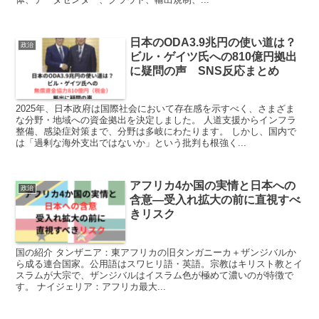
日本のODA3.9兆円の使い道は？
政治
ビル・ゲイツ氏への810億円拠出
に疑問の声 SNS反応まとめ
2025年、日本政府は国際社会において存在感を示すべく、さまざま
な分野・地域への資金拠出を決定しました。 人道支援からインフラ
整備、感染症対策まで、分野は多岐にわたります。 しかし、国内で
は「過剰な海外支出ではないか」という批判も根強く...
アフリカ4か国の実情と日本への
政治
含意—受入れ拡大の前に直視すべ
きリスク
国の紹介 タンザニア：東アフリカの旧タンガニーカ＋ザンジバルか
ら成る連合国家。公用語はスワヒリ語・英語。宗教はキリスト教とイ
スラムが大宗で、ザンジバルはイスラム色が極めて濃いのが特徴で
す。 ナイジェリア：アフリカ最大...