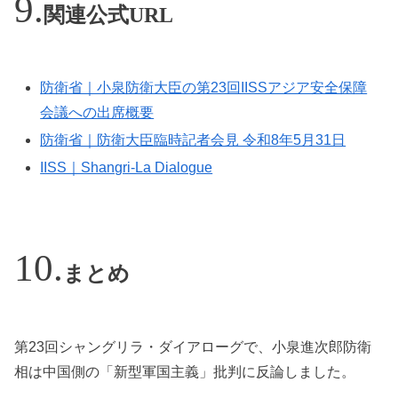
関連公式URL
防衛省｜小泉防衛大臣の第23回IISSアジア安全保障
会議への出席概要
防衛省｜防衛大臣臨時記者会見 令和8年5月31日
IISS｜Shangri-La Dialogue
まとめ
第23回シャングリラ・ダイアローグで、小泉進次郎防衛
相は中国側の「新型軍国主義」批判に反論しました。