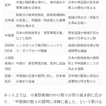
中国が国防費を増やし、海洋進出や
日本や周辺国の安全保
近年
軍事活動を活発化
障上の懸念が高まる
防衛力の抜本的強化、防衛装備移転
地域の抑止力・対処力
日本側
の見直し、同盟国・同志国との連携
を高める狙い
強化を進める
日本の防衛政策を「新型軍国主義」
歴史認識や地域不安を
中国側
などと批判
絡めて日本をけん制
2026年
シンガポールで第23回シャングリ
各国の防衛担当者が地
5月末
ラ・ダイアローグ開催
域情勢を議論
小泉防
日本の防衛政策の透明
衛相の
中国の「新型軍国主義」批判に反論
性と平和国家としての
演説
歩みを強調
質疑・
中国側の主張や質問に対し、日本側
日中間の緊張と対話の
反応
が改めて反論
必要性が浮き彫りに
ネット上では、小泉防衛相のやり取りが切り抜き的に広が
り、「中国側の怒りの質問に冷静に返した」という受け止