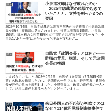
小泉進次郎はなぜ敗れたのか
政治
―2025年総裁選の現場で起きて
いたことと、支持を削った3つの
要因
2025年10月4日、自民党総裁選は高市早苗氏が決選投票で小泉進次郎
氏を退け、新総裁に選出されました。得票は高市氏185票、小泉氏
156票。日本初の女性首相誕生の可能性が現実味を帯びる一方で、小
泉氏は“あと一歩”に届かなかった理由を直視せざ...
自民党「政調会長」とは何か——
政治
辞職の背景、構造、そして元政調
会長の横顔
いま起きていること 2025年9月2日、自民党は参院選（7月20日投開
票）の敗北を総括したのち、党四役の一角である小野寺五典・政調会
長が辞任の意向を表明しました。小野寺氏は「政策の責任者の一人と
して、結果に責任を取るべきだ」と述べています...
来日外国人の不起訴が相次ぐのは
政治
なぜ？114億円覚醒剤密輸事件で