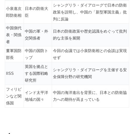
シャングリラ・ダイアローグで日本の防衛
小泉進次
日本の防衛大
政策を説明し、中国の「新型軍国主義」批
郎防衛相
臣
判に反論
中国側代
中国の軍・外
日本の防衛政策や歴史認識をめぐって批判
表・関係
交関係者
的な主張を展開
者
董軍国防
中国の国防ト
今回の会議では小泉防衛相との会談は実現
部長
ップ
せず
英国を拠点と
シャングリラ・ダイアローグを主催する安
IISS
する国際戦略
全保障分野の研究機関
研究所
フィリピ
インド太平洋
中国の海洋進出を背景に、日本との防衛協
ンなど関
地域の国々
力への期待が高まっている
係国