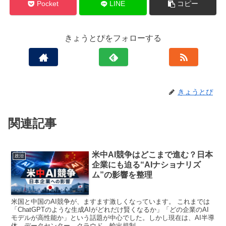
Pocket
LINE
コピー
きょうとぴをフォローする
きょうとぴ
関連記事
米中AI競争はどこまで進む？日本
政治
企業にも迫る“AIナショナリズ
ム”の影響を整理
米国と中国のAI競争が、ますます激しくなっています。 これまでは
「ChatGPTのような生成AIがどれだけ賢くなるか」「どの企業のAI
モデルが高性能か」という話題が中心でした。しかし現在は、AI半導
体、データセンター、クラウド、輸出規制、...