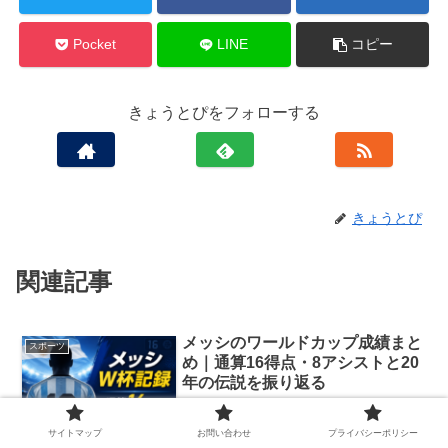
Pocket
LINE
コピー
きょうとぴをフォローする
きょうとぴ
関連記事
メッシのワールドカップ成績まと
スポーツ
め｜通算16得点・8アシストと20
年の伝説を振り返る
サイトマップ
お問い合わせ
プライバシーポリシー
リオネル・メッシが、またワールドカップの歴史を動かしました。