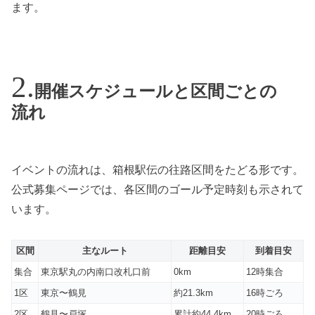
ます。
開催スケジュールと区間ごとの
流れ
イベントの流れは、箱根駅伝の往路区間をたどる形です。
公式募集ページでは、各区間のゴール予定時刻も示されて
います。
区間
主なルート
距離目安
到着目安
集合
東京駅丸の内南口改札口前
0km
12時集合
1区
東京〜鶴見
約21.3km
16時ごろ
2区
鶴見〜戸塚
累計約44.4km
20時ごろ