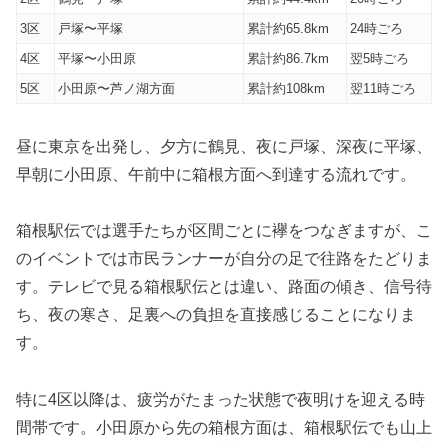
3区
戸塚〜平塚
累計約65.8km
24時ごろ
4区
平塚〜小田原
累計約86.7km
翌5時ごろ
5区
小田原〜芦ノ湖方面
累計約108km
翌11時ごろ
昼に東京を出発し、夕方に鶴見、夜に戸塚、深夜に平塚、
早朝に小田原、午前中に箱根方面へ到達する流れです。
箱根駅伝では選手たちが区間ごとに襷をつなぎますが、こ
のイベントでは市民ランナーが自分の足で往路をたどりま
す。テレビで見る箱根駅伝とは違い、路面の傾き、信号待
ち、夜の寒さ、足裏への負担を直接感じることになりま
す。
特に4区以降は、疲労がたまった状態で夜明けを迎える時
間帯です。小田原から先の箱根方面は、箱根駅伝でも山上