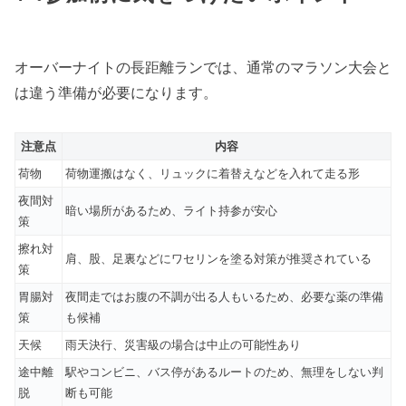
オーバーナイトの長距離ランでは、通常のマラソン大会と
は違う準備が必要になります。
注意点
内容
荷物
荷物運搬はなく、リュックに着替えなどを入れて走る形
夜間対
暗い場所があるため、ライト持参が安心
策
擦れ対
肩、股、足裏などにワセリンを塗る対策が推奨されている
策
胃腸対
夜間走ではお腹の不調が出る人もいるため、必要な薬の準備
策
も候補
天候
雨天決行、災害級の場合は中止の可能性あり
途中離
駅やコンビニ、バス停があるルートのため、無理をしない判
脱
断も可能