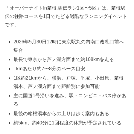
「オーバーナイトIn箱根 駅伝ラン1区〜5区」は、箱根駅
伝の往路コースを1日でたどる過酷なランニングイベント
です。
2026年5月30日12時に東京駅丸の内南口改札口前へ
集合
最長で東京から芦ノ湖方面まで約108kmを走る
1kmあたり約7〜8分のペース目安
1区約21kmから、横浜、戸塚、平塚、小田原、箱根
湯本、芦ノ湖方面まで距離別に参加可能
主に国道1号沿いを進み、駅・コンビニ・バス停があ
る
最後の箱根湯本からの上りは歩く案内もある
約5km、約40分に1回程度の休憩が予定されている