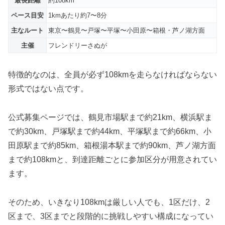
最長距離
約108km
ペース目安
1kmあたり約7〜8分
主なルート
東京〜鶴見〜戸塚〜平塚〜小田原〜箱根・芦ノ湖方面
主催
フレンドリーさぬが
特徴的なのは、全員が必ず108kmを走らなければならない
形式ではない点です。
公式募集ページでは、鶴見市場駅まで約21km、横浜駅ま
で約30km、戸塚駅まで約44km、平塚駅まで約66km、小
田原駅まで約85km、箱根湯本駅まで約90km、芦ノ湖方面
まで約108kmと、到達距離ごとに参加区分が用意されてい
ます。
そのため、いきなり108kmは厳しい人でも、1区だけ、2
区まで、3区までと段階的に挑戦しやすい構成になってい