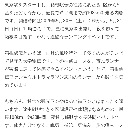
東京駅をスタートし、箱根駅伝の往路にあたる1区から5
区をたどりながら、最長で芦ノ湖まで約108kmを走る内容
です。開催時間は2026年5月30日（土）12時から、5月31
日（日）11時ごろまで。昼に東京を出発し、夜を越えて
箱根を目指す、かなり過酷なランニングイベントです。
箱根駅伝といえば、正月の風物詩として多くの人がテレビ
で見守る大学駅伝です。その往路コースを、市民ランナー
が実際に走って体感できるイベントということで、箱根駅
伝ファンやウルトラマラソン志向のランナーから関心を集
めています。
もちろん、通常の観光ランやゆるい街ランとはまったく違
います。途中離脱できる区間設定や休憩はあるものの、最
長108km、約23時間、夜通し移動する長時間イベントで
す。体力だけでなく、眠気、補給、気温差、足の痛み、メ