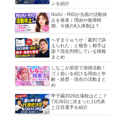
ンを紹介
NiziU・RIOが当面の活動休
止を発表｜理由や復帰時
期、今後の8人体制は？
へずまりゅうが「裁判で訴
えられた」と報告｜相手は
誰？現在判明している情報
まとめ
しなこが原宿で清掃活動！
ゴミ拾いを続ける理由と年
齢・経歴・現在の活動まと
め
甲子園2026出場校はどこ？
7月26日に決まった11代表
と注目選手を紹介