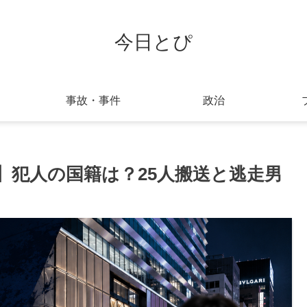
今日とぴ
事故・事件
政治
事件】犯人の国籍は？25人搬送と逃走男