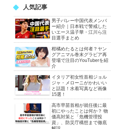
人気記事
男子バレー中国代表メンバ
ー紹介｜日本戦で警戒した
いエース温子華・江川ら注
目選手まとめ
柑橘めたるとは何者？ヤン
グアニマル巻末グラビア再
登場で注目のYouTuberを紹
介
イタリア初女性首相ジョル
ジャ・メローニがかわいい
と話題！水着写真など画像
15選！
高市早苗首相が就任後に最
初にやったことは何か？ 物
価高対策と「危機管理投
資」、防災庁構想まで徹底
解説