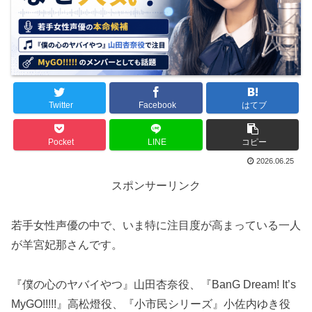
Twitter
Facebook
はてブ
Pocket
LINE
コピー
2026.06.25
スポンサーリンク
若手女性声優の中で、いま特に注目度が高まっている一人
が羊宮妃那さんです。
『僕の心のヤバイやつ』山田杏奈役、『BanG Dream! It’s
MyGO!!!!!』高松燈役、『小市民シリーズ』小佐内ゆき役