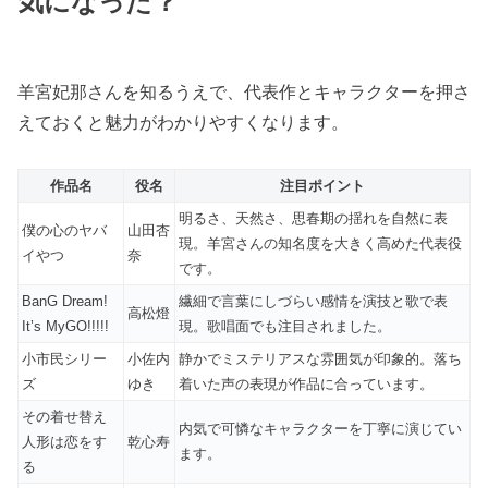
気になった？
羊宮妃那さんを知るうえで、代表作とキャラクターを押さ
えておくと魅力がわかりやすくなります。
作品名
役名
注目ポイント
明るさ、天然さ、思春期の揺れを自然に表
僕の心のヤバ
山田杏
現。羊宮さんの知名度を大きく高めた代表役
イやつ
奈
です。
BanG Dream!
繊細で言葉にしづらい感情を演技と歌で表
高松燈
It’s MyGO!!!!!
現。歌唱面でも注目されました。
小市民シリー
小佐内
静かでミステリアスな雰囲気が印象的。落ち
ズ
ゆき
着いた声の表現が作品に合っています。
その着せ替え
内気で可憐なキャラクターを丁寧に演じてい
人形は恋をす
乾心寿
ます。
る