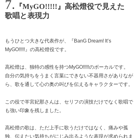
『MyGO!!!!!』高松燈役で見えた
歌唱と表現力
もうひとつ大きな代表作が、『BanG Dream! It’s
MyGO!!!!!』の高松燈役です。
高松燈は、独特の感性を持つMyGO!!!!!のボーカルです。
自分の気持ちをうまく言葉にできない不器用さがありなが
ら、歌を通して心の奥の叫びを伝えるキャラクターです。
この役で羊宮妃那さんは、セリフの演技だけでなく歌唱で
も強い印象を残しました。
高松燈の歌は、ただ上手に歌うだけではなく、痛みや孤
独、伝えたい気持ちがにじみ出るような表現が求められま