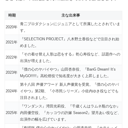
時期
主な出来事
青二プロダクションにジュニアとして所属したとされていま
2020年
す。
『SELECTION PROJECT』八木野土香役などで注目され始
2021年
めました。
『その着せ替え人形は恋をする』乾心寿役など、話題作への
2022年
出演が増えました。
『僕の心のヤバイやつ』山田杏奈役、『BanG Dream! It’s
2023年
MyGO!!!!!』高松燈役で知名度が大きく上昇しました。
第十八回 声優アワード 新人声優賞を受賞。『僕の心のヤバ
2024年
イやつ』第2期、『小市民シリーズ』小佐内ゆき役などでも
注目されました。
『ワンダンス』湾田光莉役、『千歳くんはラムネ瓶のなか』
2025年
内田優空役、『カッコウの許嫁 Season2』望月あい役など、
出演作の幅を広げています。
『劇場版 僕の心のヤバイやつ』山田杏奈役、『ホテル・イ