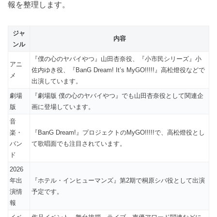
報を整理します。
ジャ
内容
ンル
『僕の心のヤバイやつ』山田杏奈役、『小市民シリーズ』小
アニ
佐内ゆき役、『BanG Dream! It’s MyGO!!!!!』高松燈役などで
メ
出演しています。
劇場
『劇場版 僕の心のヤバイやつ』でも山田杏奈役として関連企
版
画に登場しています。
音
楽・
『BanG Dream!』プロジェクトのMyGO!!!!!で、高松燈役とし
バン
て歌唱面でも注目されています。
ド
2026
年出
『ホテル・インヒューマンズ』第2期で桐原シバ役として出演
演情
予定です。
報