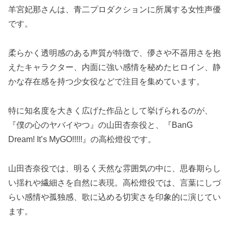
羊宮妃那さんは、青二プロダクションに所属する女性声優
です。
柔らかく透明感のある声質が特徴で、儚さや不器用さを抱
えたキャラクター、内面に強い感情を秘めたヒロイン、静
かな存在感を持つ少女役などで注目を集めています。
特に知名度を大きく広げた作品として挙げられるのが、
『僕の心のヤバイやつ』の山田杏奈役と、『BanG
Dream! It’s MyGO!!!!!』の高松燈役です。
山田杏奈役では、明るく天然な雰囲気の中に、思春期らし
い揺れや繊細さを自然に表現。高松燈役では、言葉にしづ
らい感情や孤独感、歌に込める切実さを印象的に演じてい
ます。