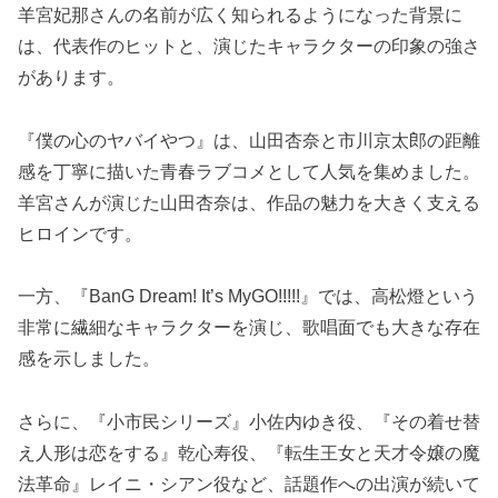
羊宮妃那さんの名前が広く知られるようになった背景に
は、代表作のヒットと、演じたキャラクターの印象の強さ
があります。
『僕の心のヤバイやつ』は、山田杏奈と市川京太郎の距離
感を丁寧に描いた青春ラブコメとして人気を集めました。
羊宮さんが演じた山田杏奈は、作品の魅力を大きく支える
ヒロインです。
一方、『BanG Dream! It’s MyGO!!!!!』では、高松燈という
非常に繊細なキャラクターを演じ、歌唱面でも大きな存在
感を示しました。
さらに、『小市民シリーズ』小佐内ゆき役、『その着せ替
え人形は恋をする』乾心寿役、『転生王女と天才令嬢の魔
法革命』レイニ・シアン役など、話題作への出演が続いて