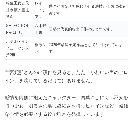
転生王女と天
レイ
儚さや切なさを感じさせる演技が印象に残る
才令嬢の魔法
ニ・シ
役です。
革命
アン
SELECTION
八木野
初期の代表的な出演作のひとつです。
PROJECT
土香
ホテル・イン
桐原シ
2026年放送予定作品として注目されていま
ヒューマンズ
バ
す。
第2期
羊宮妃那さんの出演作を見ると、ただ「かわいい声のヒロ
イン」を演じているだけではありません。
感情を内側に抱えたキャラクター、言葉にしにくい不安を
持つ少女、明るさの裏に繊細さを持つヒロインなど、複雑
な心情を必要とする役で強さを発揮しています。