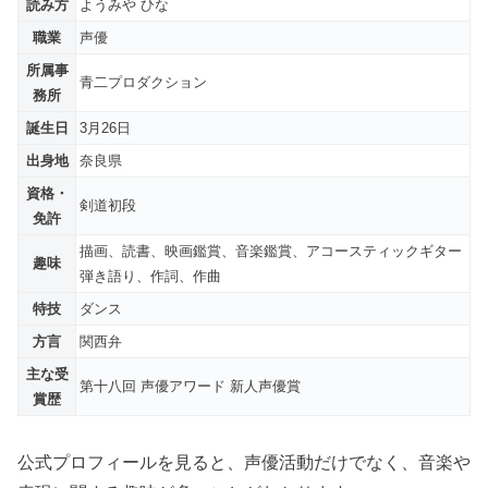
読み方
ようみや ひな
職業
声優
所属事
青二プロダクション
務所
誕生日
3月26日
出身地
奈良県
資格・
剣道初段
免許
描画、読書、映画鑑賞、音楽鑑賞、アコースティックギター
趣味
弾き語り、作詞、作曲
特技
ダンス
方言
関西弁
主な受
第十八回 声優アワード 新人声優賞
賞歴
公式プロフィールを見ると、声優活動だけでなく、音楽や