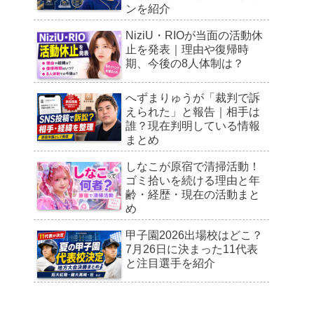
ンを紹介
NiziU・RIOが当面の活動休
止を発表｜理由や復帰時
期、今後の8人体制は？
へずまりゅうが「裁判で訴
えられた」と報告｜相手は
誰？現在判明している情報
まとめ
しなこが原宿で清掃活動！
ゴミ拾いを続ける理由と年
齢・経歴・現在の活動まと
め
甲子園2026出場校はどこ？
7月26日に決まった11代表
と注目選手を紹介