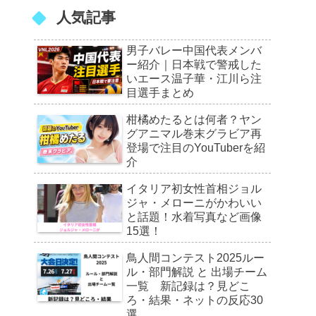
人気記事
男子バレー中国代表メンバ
ー紹介｜日本戦で警戒した
いエース温子華・江川ら注
目選手まとめ
柑橘めたるとは何者？ヤン
グアニマル巻末グラビア再
登場で注目のYouTuberを紹
介
イタリア初女性首相ジョル
ジャ・メローニがかわいい
と話題！水着写真など画像
15選！
鳥人間コンテスト2025ルー
ル・部門解説 と 出場チーム
一覧 新記録は？見どこ
ろ・結果・ネットの反応30
選